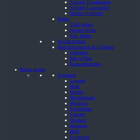
Schotse Hooglanden
Schotse Laaglanden
Buiten-Hebriden
Wales
Zuid-Wales
Noord-Wales
Mid Wales
Noord-Ierland
Brits Kroonbezit & Gibraltar
Gibraltar
Isle of Man
Kanaaleilanden
Britse steden
Engeland
Londen
Bath
Bristol
Birmingham
Brighton
Cambridge
Chester
Durham
Hastings
Hull
Liverpool