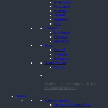
Manchester
Newcastle
Norwich
Oxford
Sheffield
York
Schotland
Edinburgh
Glasgow
Inverness
Wales
Cardiff
Swansea
St Davids
Noord-Ierland
Belfast
Ontdek hier jouw volgende Britse
stedentrip bestemming
Natuur
Nationale parken
Dartmoor National Park