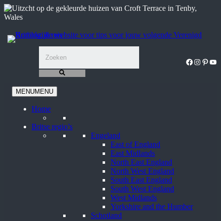
Ga
naar
de
inhoud
Facebook
Instagra
Pinter
You
MENU
MENU
Home
Britse regio’s
Engeland
East of England
East Midlands
North East England
North West England
South East England
South West England
West Midlands
Yorkshire and the Humber
Schotland