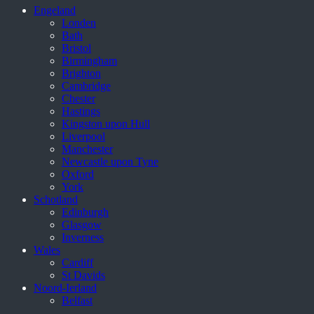
Engeland
Londen
Bath
Bristol
Birmingham
Brighton
Cambridge
Chester
Hastings
Kingston upon Hull
Liverpool
Manchester
Newcastle upon Tyne
Oxford
York
Schotland
Edinburgh
Glasgow
Inverness
Wales
Cardiff
St Davids
Noord-Ierland
Belfast