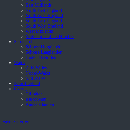
East Midlands
North East England
North West England
South East England
South West England
West Midlands
Yorkshire and the Humber
Schotland
Schotse Hooglanden
Schotse Laaglanden
Buiten-Hebriden
Wales
Zuid-Wales
Noord-Wales
Mid Wales
Noord-Ierland
Overig
Gibraltar
Isle of Man
Kanaaleilanden
Britse steden