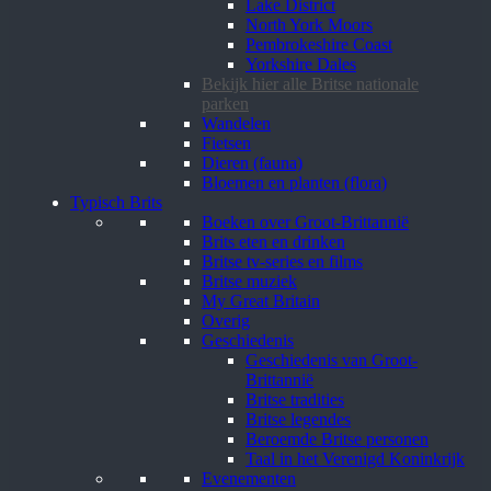
Lake District
North York Moors
Pembrokeshire Coast
Yorkshire Dales
Bekijk hier alle Britse nationale
parken
Wandelen
Fietsen
Dieren (fauna)
Bloemen en planten (flora)
Typisch Brits
Boeken over Groot-Brittannië
Brits eten en drinken
Britse tv-series en films
Britse muziek
My Great Britain
Overig
Geschiedenis
Geschiedenis van Groot-
Brittannië
Britse tradities
Britse legendes
Beroemde Britse personen
Taal in het Verenigd Koninkrijk
Evenementen