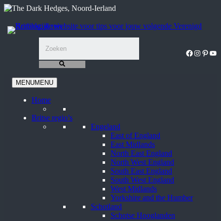
Ga
naar
de
inhoud
Facebook
Instagra
Pinter
You
MENU
MENU
Home
Britse regio’s
Engeland
East of England
East Midlands
North East England
North West England
South East England
South West England
West Midlands
Yorkshire and the Humber
Schotland
Schotse Hooglanden