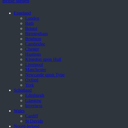
Britse steden
Engeland
Londen
Bath
Bristol
Birmingham
Brighton
Cambridge
Chester
Hastings
Kingston upon Hull
Liverpool
Manchester
Newcastle upon Tyne
Oxford
York
Schotland
Edinburgh
Glasgow
Inverness
Wales
Cardiff
St Davids
Noord-Ierland