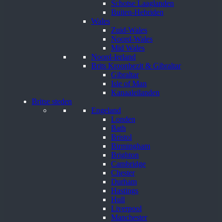
Schotse Laaglanden
Buiten-Hebriden
Wales
Zuid-Wales
Noord-Wales
Mid Wales
Noord-Ierland
Brits Kroonbezit & Gibraltar
Gibraltar
Isle of Man
Kanaaleilanden
Britse steden
Engeland
Londen
Bath
Bristol
Birmingham
Brighton
Cambridge
Chester
Durham
Hastings
Hull
Liverpool
Manchester