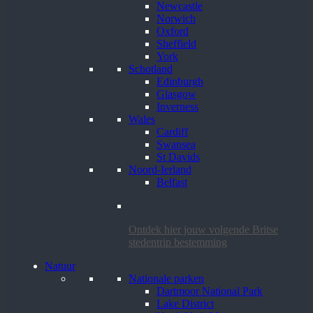
Newcastle
Norwich
Oxford
Sheffield
York
Schotland
Edinburgh
Glasgow
Inverness
Wales
Cardiff
Swansea
St Davids
Noord-Ierland
Belfast
Ontdek hier jouw volgende Britse
stedentrip bestemming
Natuur
Nationale parken
Dartmoor National Park
Lake District