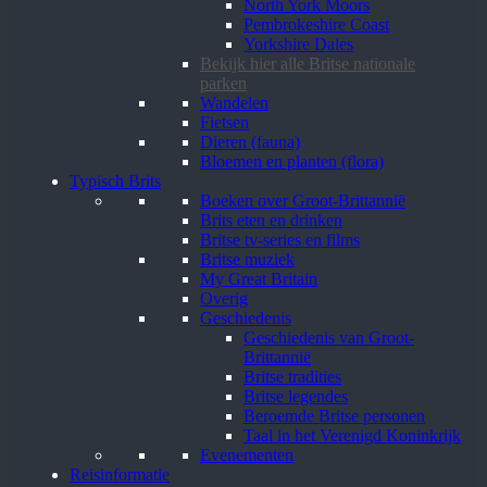
North York Moors
Pembrokeshire Coast
Yorkshire Dales
Bekijk hier alle Britse nationale
parken
Wandelen
Fietsen
Dieren (fauna)
Bloemen en planten (flora)
Typisch Brits
Boeken over Groot-Brittannië
Brits eten en drinken
Britse tv-series en films
Britse muziek
My Great Britain
Overig
Geschiedenis
Geschiedenis van Groot-
Brittannië
Britse tradities
Britse legendes
Beroemde Britse personen
Taal in het Verenigd Koninkrijk
Evenementen
Reisinformatie