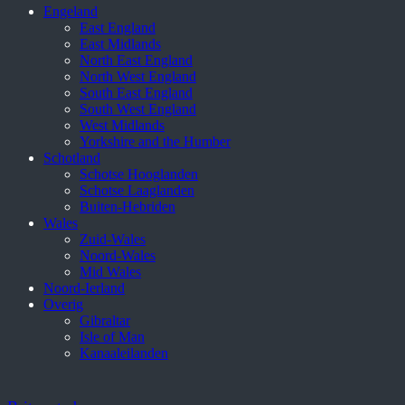
Engeland
East England
East Midlands
North East England
North West England
South East England
South West England
West Midlands
Yorkshire and the Humber
Schotland
Schotse Hooglanden
Schotse Laaglanden
Buiten-Hebriden
Wales
Zuid-Wales
Noord-Wales
Mid Wales
Noord-Ierland
Overig
Gibraltar
Isle of Man
Kanaaleilanden