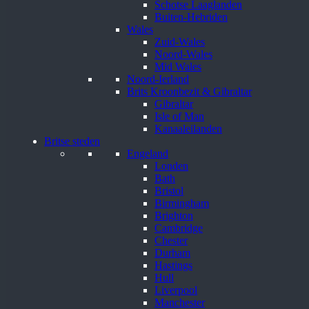
Schotse Laaglanden
Buiten-Hebriden
Wales
Zuid-Wales
Noord-Wales
Mid Wales
Noord-Ierland
Brits Kroonbezit & Gibraltar
Gibraltar
Isle of Man
Kanaaleilanden
Britse steden
Engeland
Londen
Bath
Bristol
Birmingham
Brighton
Cambridge
Chester
Durham
Hastings
Hull
Liverpool
Manchester