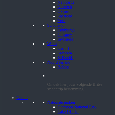
Newcastle
Norwich
Oxford
Sheffield
York
Schotland
Edinburgh
Glasgow
Inverness
Wales
Cardiff
Swansea
St Davids
Noord-Ierland
Belfast
Ontdek hier jouw volgende Britse
stedentrip bestemming
Natuur
Nationale parken
Dartmoor National Park
Lake District