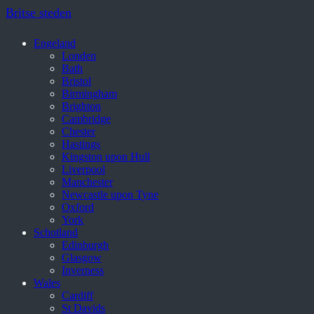
Britse steden
Engeland
Londen
Bath
Bristol
Birmingham
Brighton
Cambridge
Chester
Hastings
Kingston upon Hull
Liverpool
Manchester
Newcastle upon Tyne
Oxford
York
Schotland
Edinburgh
Glasgow
Inverness
Wales
Cardiff
St Davids