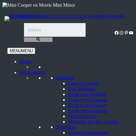
Ga
naar
de
inhoud
Facebook
Instagra
Pinter
You
MENU
MENU
Home
Britse regio’s
Engeland
East of England
East Midlands
North East England
North West England
South East England
South West England
West Midlands
Yorkshire and the Humber
Schotland
Schotse Hooglanden