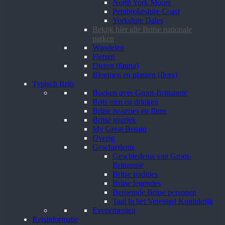
North York Moors
Pembrokeshire Coast
Yorkshire Dales
Bekijk hier alle Britse nationale
parken
Wandelen
Fietsen
Dieren (fauna)
Bloemen en planten (flora)
Typisch Brits
Boeken over Groot-Brittannië
Brits eten en drinken
Britse tv-series en films
Britse muziek
My Great Britain
Overig
Geschiedenis
Geschiedenis van Groot-
Brittannië
Britse tradities
Britse legendes
Beroemde Britse personen
Taal in het Verenigd Koninkrijk
Evenementen
Reisinformatie