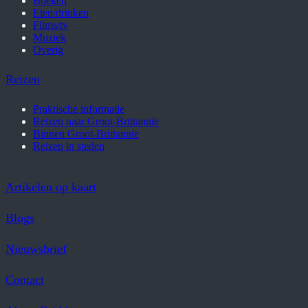
Boeken
Eten/drinken
Films/tv
Muziek
Overig
Reizen
Praktische informatie
Reizen naar Groot-Brittannië
Binnen Groot-Brittannië
Reizen in steden
Artikelen op kaart
Blogs
Nieuwsbrief
Contact