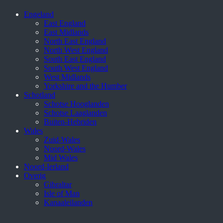
Engeland
East England
East Midlands
North East England
North West England
South East England
South West England
West Midlands
Yorkshire and the Humber
Schotland
Schotse Hooglanden
Schotse Laaglanden
Buiten-Hebriden
Wales
Zuid-Wales
Noord-Wales
Mid Wales
Noord-Ierland
Overig
Gibraltar
Isle of Man
Kanaaleilanden