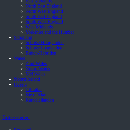
East Midlands
North East England
North West England
South East England
South West England
West Midlands
Yorkshire and the Humber
Schotland
Schotse Hooglanden
Schotse Laaglanden
Buiten-Hebriden
Wales
Zuid-Wales
Noord-Wales
Mid Wales
Noord-Ierland
Overig
Gibraltar
Isle of Man
Kanaaleilanden
Britse steden
Engeland