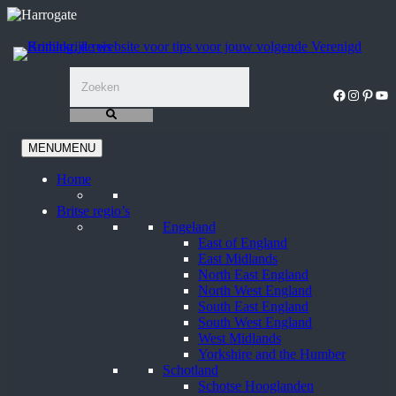
Ga
naar
de
inhoud
Facebook
Instagra
Pinter
You
MENU
MENU
Home
Britse regio’s
Engeland
East of England
East Midlands
North East England
North West England
South East England
South West England
West Midlands
Yorkshire and the Humber
Schotland
Schotse Hooglanden