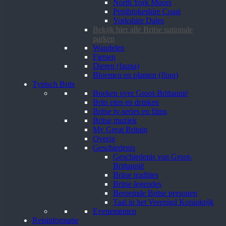
North York Moors
Pembrokeshire Coast
Yorkshire Dales
Bekijk hier alle Britse nationale
parken
Wandelen
Fietsen
Dieren (fauna)
Bloemen en planten (flora)
Typisch Brits
Boeken over Groot-Brittannië
Brits eten en drinken
Britse tv-series en films
Britse muziek
My Great Britain
Overig
Geschiedenis
Geschiedenis van Groot-
Brittannië
Britse tradities
Britse legendes
Beroemde Britse personen
Taal in het Verenigd Koninkrijk
Evenementen
Reisinformatie