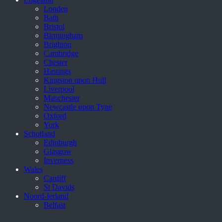
Londen
Bath
Bristol
Birmingham
Brighton
Cambridge
Chester
Hastings
Kingston upon Hull
Liverpool
Manchester
Newcastle upon Tyne
Oxford
York
Schotland
Edinburgh
Glasgow
Inverness
Wales
Cardiff
St Davids
Noord-Ierland
Belfast