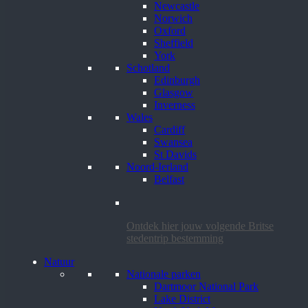
Newcastle
Norwich
Oxford
Sheffield
York
Schotland
Edinburgh
Glasgow
Inverness
Wales
Cardiff
Swansea
St Davids
Noord-Ierland
Belfast
Ontdek hier jouw volgende Britse
stedentrip bestemming
Natuur
Nationale parken
Dartmoor National Park
Lake District