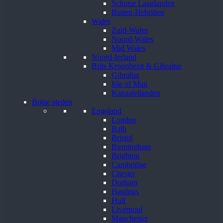
Schotse Laaglanden
Buiten-Hebriden
Wales
Zuid-Wales
Noord-Wales
Mid Wales
Noord-Ierland
Brits Kroonbezit & Gibraltar
Gibraltar
Isle of Man
Kanaaleilanden
Britse steden
Engeland
Londen
Bath
Bristol
Birmingham
Brighton
Cambridge
Chester
Durham
Hastings
Hull
Liverpool
Manchester