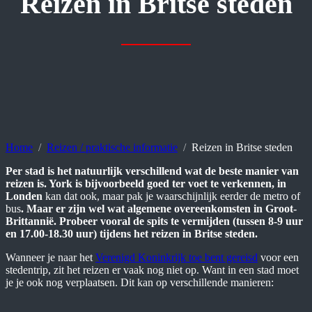
Reizen in Britse steden
Home
Reizen / praktische informatie
Reizen in Britse steden
Per stad is het natuurlijk verschillend wat de beste manier van
reizen is. York is bijvoorbeeld goed ter voet te verkennen, in
Londen
kan dat ook, maar pak je waarschijnlijk eerder de metro of
bus
. Maar er zijn wel wat algemene overeenkomsten in Groot-
Brittannië. Probeer vooral de spits te vermijden (tussen 8-9 uur
en 17.00-18.30 uur) tijdens het reizen in Britse steden.
Wanneer je naar het
Verenigd Koninkrijk toe bent gereisd
voor een
stedentrip, zit het reizen er vaak nog niet op. Want in een stad moet
je je ook nog verplaatsen. Dit kan op verschillende manieren: