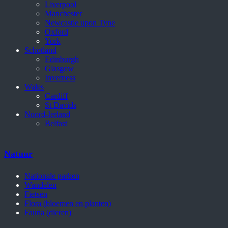
Liverpool
Manchester
Newcastle upon Tyne
Oxford
York
Schotland
Edinburgh
Glasgow
Inverness
Wales
Cardiff
St Davids
Noord-Ierland
Belfast
Natuur
Nationale parken
Wandelen
Fietsen
Flora (bloemen en planten)
Fauna (dieren)