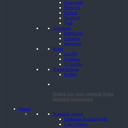
Newcastle
Norwich
Oxford
Sheffield
York
Schotland
Edinburgh
Glasgow
Inverness
Wales
Cardiff
Swansea
St Davids
Noord-Ierland
Belfast
Ontdek hier jouw volgende Britse
stedentrip bestemming
Natuur
Nationale parken
Dartmoor National Park
Lake District