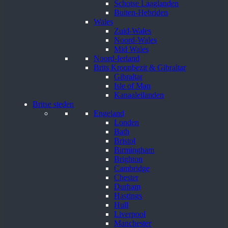
Schotse Laaglanden
Buiten-Hebriden
Wales
Zuid-Wales
Noord-Wales
Mid Wales
Noord-Ierland
Brits Kroonbezit & Gibraltar
Gibraltar
Isle of Man
Kanaaleilanden
Britse steden
Engeland
Londen
Bath
Bristol
Birmingham
Brighton
Cambridge
Chester
Durham
Hastings
Hull
Liverpool
Manchester