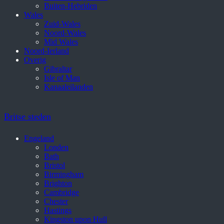
Buiten-Hebriden
Wales
Zuid-Wales
Noord-Wales
Mid Wales
Noord-Ierland
Overig
Gibraltar
Isle of Man
Kanaaleilanden
Britse steden
Engeland
Londen
Bath
Bristol
Birmingham
Brighton
Cambridge
Chester
Hastings
Kingston upon Hull