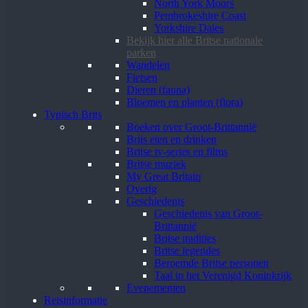
North York Moors
Pembrokeshire Coast
Yorkshire Dales
Bekijk hier alle Britse nationale
parken
Wandelen
Fietsen
Dieren (fauna)
Bloemen en planten (flora)
Typisch Brits
Boeken over Groot-Brittannië
Brits eten en drinken
Britse tv-series en films
Britse muziek
My Great Britain
Overig
Geschiedenis
Geschiedenis van Groot-
Brittannië
Britse tradities
Britse legendes
Beroemde Britse personen
Taal in het Verenigd Koninkrijk
Evenementen
Reisinformatie