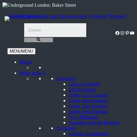
Ga
naar
de
inhoud
Facebook
Instagra
Pinter
You
MENU
MENU
Home
Britse regio’s
Engeland
East of England
East Midlands
North East England
North West England
South East England
South West England
West Midlands
Yorkshire and the Humber
Schotland
Schotse Hooglanden