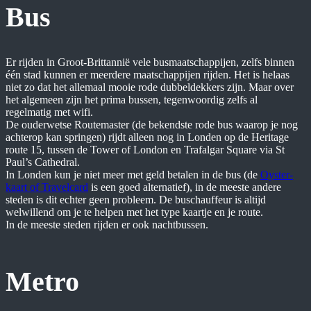
Bus
Er rijden in Groot-Brittannië vele busmaatschappijen, zelfs binnen
één stad kunnen er meerdere maatschappijen rijden. Het is helaas
niet zo dat het allemaal mooie rode dubbeldekkers zijn. Maar over
het algemeen zijn het prima bussen, tegenwoordig zelfs al
regelmatig met wifi.
De ouderwetse Routemaster (de bekendste rode bus waarop je nog
achterop kan springen) rijdt alleen nog in Londen op de Heritage
route 15, tussen de Tower of London en Trafalgar Square via St
Paul’s Cathedral.
In Londen kun je niet meer met geld betalen in de bus (de
Oyster-
kaart of Travelcard
is een goed alternatief), in de meeste andere
steden is dit echter geen probleem. De buschauffeur is altijd
welwillend om je te helpen met het type kaartje en je route.
In de meeste steden rijden er ook nachtbussen.
Metro