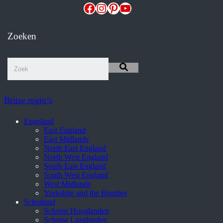
Facebook
Instagram
Pinterest
YouTube
Zoeken
Britse regio’s
Engeland
East England
East Midlands
North East England
North West England
South East England
South West England
West Midlands
Yorkshire and the Humber
Schotland
Schotse Hooglanden
Schotse Laaglanden