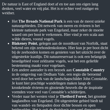
De natuur is East of England doet af en toe aan ons eigen lang
denken, veel water en vrij plat. Het is er echter veel rustiger en
weidser.
Het
The Broads National Park
is een van de meest unieke
natuurgebieden. Dit netwerk van meren en rivieren is het
kleinste nationale park van Engeland, maar zeker de moeite
waard om per boot te verkennen. Hier vind je een scala aan
wilde dieren, vooral vogels.
Blakeney Point
, gelegen aan de noordkust van Norfolk, staat
bekend om zijn zeehondenkolonies. Hier kun je per boot dicht
bij de zeehonden komen en genieten van het uitzicht over de
uitgestrekte kustlijn. Dit natuurreservaat is ook een belangrijk
broedgebied voor zeldzame vogels, wat het een geliefde
bestemming maakt voor vogelaars.
Een andere aanrader is een bezoek aan
Constable Country
in de omgeving van Dedham Vale, een regio die beroemd
werd door het werk van de landschapschilder John Constable.
Je kunt hier prachtige wandelingen maken langs de
kronkelende rivieren en glooiende heuvels die de inspiratie
vormden voor veel van Constable’s schilderijen.
Verder naar het westen vind je
Thetford Forest
, het grootste
laaglandbos van Engeland. Dit uitgestrekte gebied biedt tal
van wandel- en fietspaden door dichte bossen en open
heidevelden. Het is ook de thuisbasis van veel diersoorten,