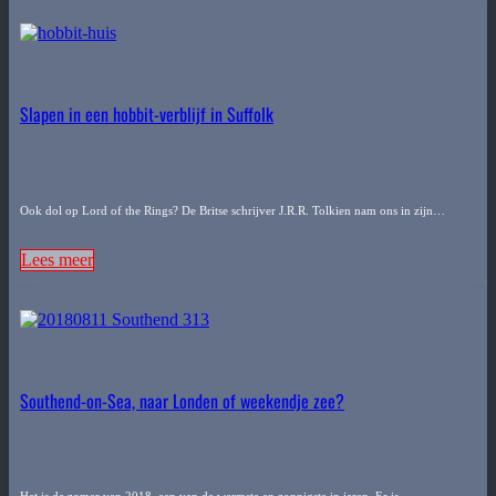
Slapen in een hobbit-verblijf in Suffolk
Ook dol op Lord of the Rings? De Britse schrijver J.R.R. Tolkien nam ons in zijn…
Lees meer
Southend-on-Sea, naar Londen of weekendje zee?