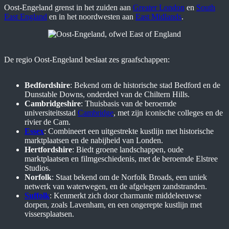
Oost-Engeland grenst in het zuiden aan
Greater London
en
South
East England
en in het noordwesten aan
East Midlands
.
De regio Oost-Engeland beslaat zes graafschappen:
Bedfordshire
: Bekend om de historische stad Bedford en de
Dunstable Downs, onderdeel van de Chiltern Hills.
Cambridgeshire
: Thuisbasis van de beroemde
universiteitsstad
Cambridge
, met zijn iconische colleges en de
rivier de Cam.
Essex
: Combineert een uitgestrekte kustlijn met historische
marktplaatsen en de nabijheid van Londen.
Hertfordshire
: Biedt groene landschappen, oude
marktplaatsen en filmgeschiedenis, met de beroemde Elstree
Studios.
Norfolk
: Staat bekend om de Norfolk Broads, een uniek
netwerk van waterwegen, en de afgelegen zandstranden.
Suffolk
: Kenmerkt zich door charmante middeleeuwse
dorpen, zoals Lavenham, en een ongerepte kustlijn met
vissersplaatsen.