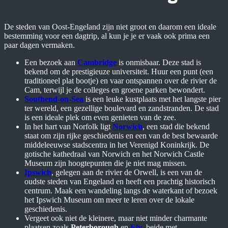
De steden van Oost-Engeland zijn niet groot en daarom een ideale
bestemming voor een dagtrip, al kun je je er vaak ook prima een
paar dagen vermaken.
Een bezoek aan
Cambridge
is onmisbaar. Deze stad is
bekend om de prestigieuze universiteit. Huur een punt (een
traditioneel plat bootje) en vaar ontspannen over de rivier de
Cam, terwijl je de colleges en groene parken bewondert.
Southend-on-Sea
is een leuke kustplaats met het langste pier
ter wereld, een gezellige boulevard en zandstranden. De stad
is een ideale plek om even genieten van de zee.
In het hart van Norfolk ligt
Norwich
, een stad die bekend
staat om zijn rijke geschiedenis en een van de best bewaarde
middeleeuwse stadscentra in het Verenigd Koninkrijk. De
gotische kathedraal van Norwich en het Norwich Castle
Museum zijn hoogtepunten die je niet mag missen.
Ipswich
, gelegen aan de rivier de Orwell, is een van de
oudste steden van Engeland en heeft een prachtig historisch
centrum. Maak een wandeling langs de waterkant of bezoek
het Ipswich Museum om meer te leren over de lokale
geschiedenis.
Vergeet ook niet de kleinere, maar niet minder charmante
plaatsen zoals
Peterborough
en
Ely
, beide met