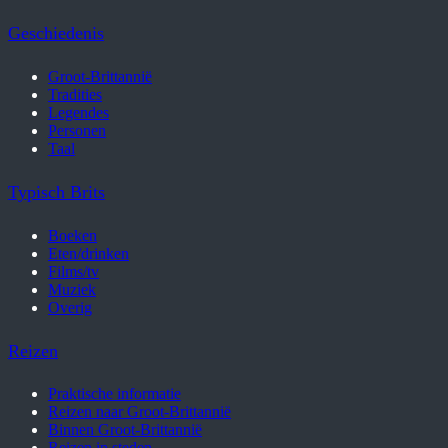
Geschiedenis
Groot-Brittannië
Tradities
Legendes
Personen
Taal
Typisch Brits
Boeken
Eten/drinken
Films/tv
Muziek
Overig
Reizen
Praktische informatie
Reizen naar Groot-Brittannië
Binnen Groot-Brittannië
Reizen in steden