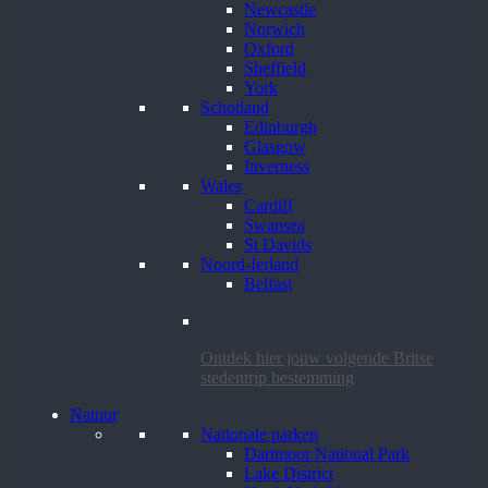
Newcastle
Norwich
Oxford
Sheffield
York
Schotland
Edinburgh
Glasgow
Inverness
Wales
Cardiff
Swansea
St Davids
Noord-Ierland
Belfast
Ontdek hier jouw volgende Britse
stedentrip bestemming
Natuur
Nationale parken
Dartmoor National Park
Lake District