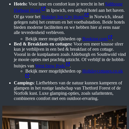
Hotels:
Voor luxe en comfort kun je terecht in het
Salthouse
Harbour Hotel
in Ipswich, een stijlvol hotel aan het haven.
Of ga voor het
Holiday Inn City Hotel
in Norwich, ideaal
gelegen nabij het centrum en het voetbalstadion. Beide hotels
bieden moderne faciliteiten en we hebben hier al eens naar
alle tevredenheid verbleven.
Bekijk meer mogelijkheden op
Booking.com
.
Bed & Breakfasts en cottages:
Voor een meer knusse sfeer
kun je verblijven in een bed & breakfast of een cottage.
Vooral in de kustplaatsen zoals Aldeburgh en Southwold vind
je mooie opties met prachtig uitzicht. Of verblijf in de hobbit-
huisjes van
West Stow Pods
.
Bekijk meer mogelijkheden op
Holidaycottages.co.uk
.
Campings
: Liefhebbers van de natuur kunnen kamperen of
glampen in het rustige landschap van Thetford Forest of de
Norfolk kust. Luxe glamping-opties, zoals safaritenten,
combineren comfort met een outdoor-ervaring.