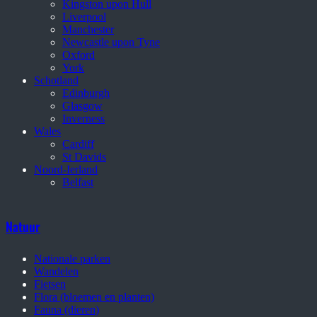
Kingston upon Hull
Liverpool
Manchester
Newcastle upon Tyne
Oxford
York
Schotland
Edinburgh
Glasgow
Inverness
Wales
Cardiff
St Davids
Noord-Ierland
Belfast
Natuur
Nationale parken
Wandelen
Fietsen
Flora (bloemen en planten)
Fauna (dieren)