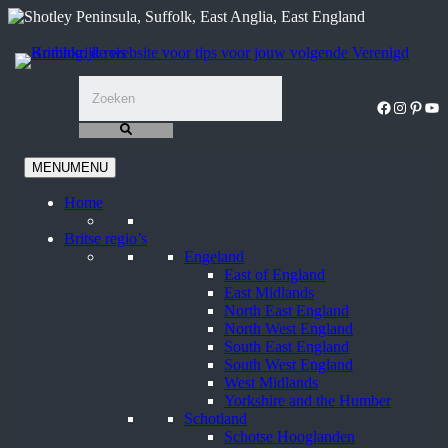
Ga
naar
de
inhoud
Facebook
Instagra
Pinter
You
MENU
MENU
Home
Britse regio’s
Engeland
East of England
East Midlands
North East England
North West England
South East England
South West England
West Midlands
Yorkshire and the Humber
Schotland
Schotse Hooglanden