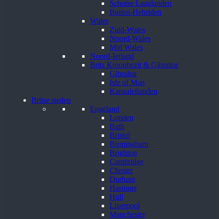
Schotse Laaglanden
Buiten-Hebriden
Wales
Zuid-Wales
Noord-Wales
Mid Wales
Noord-Ierland
Brits Kroonbezit & Gibraltar
Gibraltar
Isle of Man
Kanaaleilanden
Britse steden
Engeland
Londen
Bath
Bristol
Birmingham
Brighton
Cambridge
Chester
Durham
Hastings
Hull
Liverpool
Manchester