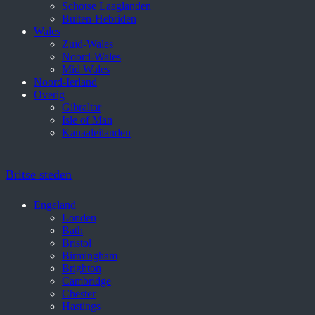
Schotse Laaglanden
Buiten-Hebriden
Wales
Zuid-Wales
Noord-Wales
Mid Wales
Noord-Ierland
Overig
Gibraltar
Isle of Man
Kanaaleilanden
Britse steden
Engeland
Londen
Bath
Bristol
Birmingham
Brighton
Cambridge
Chester
Hastings