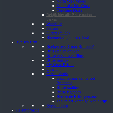
North York Moors
Pembrokeshire Coast
Yorkshire Dales
Bekijk hier alle Britse nationale
parken
Wandelen
Fietsen
Dieren (fauna)
Bloemen en planten (flora)
Typisch Brits
Boeken over Groot-Brittannië
Brits eten en drinken
Britse tv-series en films
Britse muziek
My Great Britain
Overig
Geschiedenis
Geschiedenis van Groot-
Brittannië
Britse tradities
Britse legendes
Beroemde Britse personen
Taal in het Verenigd Koninkrijk
Evenementen
Reisinformatie