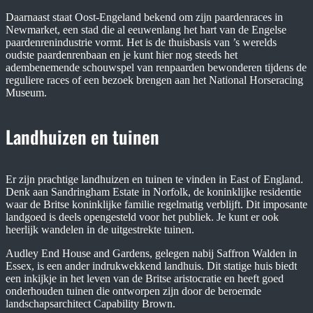
Daarnaast staat Oost-Engeland bekend om zijn paardenraces in
Newmarket, een stad die al eeuwenlang het hart van de Engelse
paardenrenindustrie vormt. Het is de thuisbasis van ’s werelds
oudste paardenrenbaan en je kunt hier nog steeds het
adembenemende schouwspel van renpaarden bewonderen tijdens de
reguliere races of een bezoek brengen aan het National Horseracing
Museum.
Landhuizen en tuinen
Er zijn prachtige landhuizen en tuinen te vinden in East of England.
Denk aan Sandringham Estate in Norfolk, de koninklijke residentie
waar de Britse koninklijke familie regelmatig verblijft. Dit imposante
landgoed is deels opengesteld voor het publiek. Je kunt er ook
heerlijk wandelen in de uitgestrekte tuinen.
Audley End House and Gardens, gelegen nabij Saffron Walden in
Essex, is een ander indrukwekkend landhuis. Dit statige huis biedt
een inkijkje in het leven van de Britse aristocratie en heeft goed
onderhouden tuinen die ontworpen zijn door de beroemde
landschapsarchitect Capability Brown.