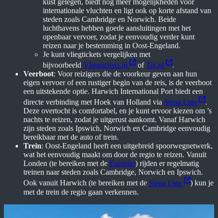
kust gelegen, biedt nog meer mogelijkheden voor
internationale vluchten en ligt ook op korte afstand van
steden zoals Cambridge en Norwich. Beide
luchthavens hebben goede aansluitingen met het
openbaar vervoer, zodat je eenvoudig verder kunt
reizen naar je bestemming in Oost-Engeland.
Je kunt vliegtickets vergelijken met
bijvoorbeeld
Vliegtickets.nl
of
Tix.nl
.
Veerboot
: Voor reizigers die de voorkeur geven aan hun
eigen vervoer of een rustiger begin van de reis, is de veerboot
een uitstekende optie. Harwich International Port biedt een
directe verbinding met Hoek van Holland via
Stena Line
.
Deze overtocht is comfortabel, en je kunt ervoor kiezen om ’s
nachts te reizen, zodat je uitgerust aankomt. Vanaf Harwich
zijn steden zoals Ipswich, Norwich en Cambridge eenvoudig
bereikbaar met de auto of trein.
Trein
: Oost-Engeland heeft een uitgebreid spoorwegnetwerk,
wat het eenvoudig maakt om door de regio te reizen. Vanuit
Londen (te bereiken met de
Eurostar
) rijden er regelmatig
treinen naar steden zoals Cambridge, Norwich en Ipswich.
Ook vanuit Harwich (te bereiken met de
Stena Line
) kun je
met de trein de regio gaan verkennen.