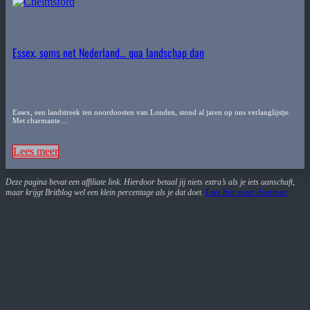
Essex, soms net Nederland… qua landschap dan
Essex, een landstreek ten noordoosten van Londen, stond al jaren op ons verlanglijstje.
Met charmante…
Lees meer
Deze pagina bevat een affiliate link. Hierdoor betaal jij niets extra’s als je iets aanschaft,
maar krijgt Britblog wel een klein percentage als je dat doet.
Lees hier meer daarover
.