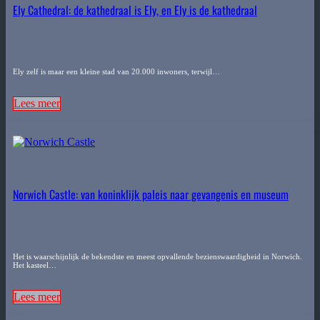
Ely Cathedral: de kathedraal is Ely, en Ely is de kathedraal
Ely zelf is maar een kleine stad van 20.000 inwoners, terwijl…
Lees meer
Norwich Castle: van koninklijk paleis naar gevangenis en museum
Het is waarschijnlijk de bekendste en meest opvallende bezienswaardigheid in Norwich.
Het kasteel…
Lees meer