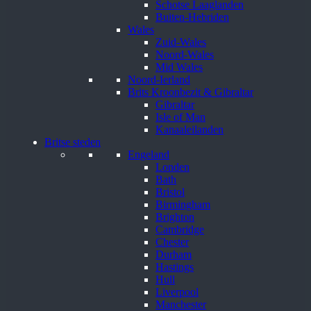
Schotse Laaglanden
Buiten-Hebriden
Wales
Zuid-Wales
Noord-Wales
Mid Wales
Noord-Ierland
Brits Kroonbezit & Gibraltar
Gibraltar
Isle of Man
Kanaaleilanden
Britse steden
Engeland
Londen
Bath
Bristol
Birmingham
Brighton
Cambridge
Chester
Durham
Hastings
Hull
Liverpool
Manchester