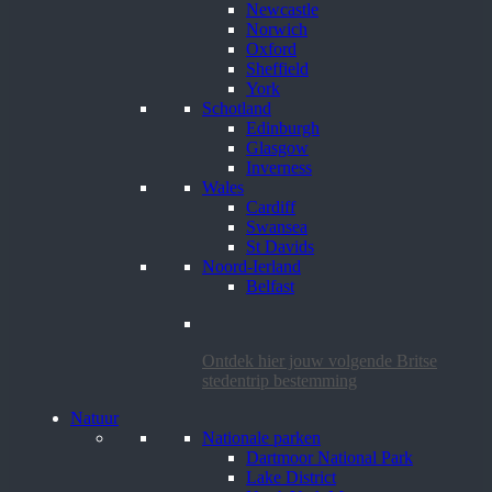
Newcastle
Norwich
Oxford
Sheffield
York
Schotland
Edinburgh
Glasgow
Inverness
Wales
Cardiff
Swansea
St Davids
Noord-Ierland
Belfast
Ontdek hier jouw volgende Britse
stedentrip bestemming
Natuur
Nationale parken
Dartmoor National Park
Lake District