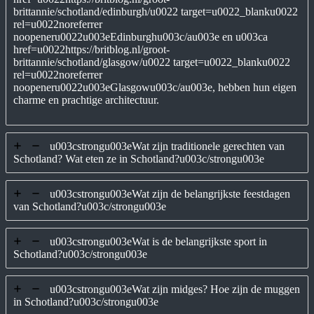
brittannie/schotland/edinburgh/u0022 target=u0022_blanku0022
rel=u0022noreferrer
noopeneru0022u003eEdinburghu003c/au003e en u003ca
href=u0022https://britblog.nl/groot-
brittannie/schotland/glasgow/u0022 target=u0022_blanku0022
rel=u0022noreferrer
noopeneru0022u003eGlasgowu003c/au003e, hebben hun eigen
charme en prachtige architectuur.
u003cstrongu003eWat zijn traditionele gerechten van
Schotland? Wat eten ze in Schotland?u003c/strongu003e
u003cstrongu003eWat zijn de belangrijkste feestdagen
van Schotland?u003c/strongu003e
u003cstrongu003eWat is de belangrijkste sport in
Schotland?u003c/strongu003e
u003cstrongu003eWat zijn midges? Hoe zijn de muggen
in Schotland?u003c/strongu003e