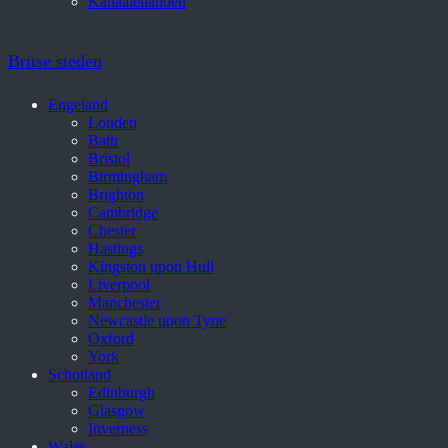
Kanaaleilanden
Britse steden
Engeland
Londen
Bath
Bristol
Birmingham
Brighton
Cambridge
Chester
Hastings
Kingston upon Hull
Liverpool
Manchester
Newcastle upon Tyne
Oxford
York
Schotland
Edinburgh
Glasgow
Inverness
Wales