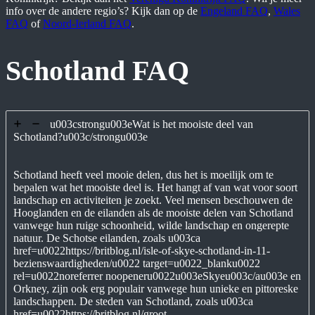
info over de andere regio’s? Kijk dan op de
Engeland FAQ
,
Wales
FAQ
of
Noord-Ierland FAQ
.
Schotland FAQ
u003cstrongu003eWat is het mooiste deel van
Schotland?u003c/strongu003e
Schotland heeft veel mooie delen, dus het is moeilijk om te
bepalen wat het mooiste deel is. Het hangt af van wat voor soort
landschap en activiteiten je zoekt. Veel mensen beschouwen de
Hooglanden en de eilanden als de mooiste delen van Schotland
vanwege hun ruige schoonheid, wilde landschap en ongerepte
natuur. De Schotse eilanden, zoals u003ca
href=u0022https://britblog.nl/isle-of-skye-schotland-in-11-
bezienswaardigheden/u0022 target=u0022_blanku0022
rel=u0022noreferrer noopeneru0022u003eSkyeu003c/au003e en
Orkney, zijn ook erg populair vanwege hun unieke en pittoreske
landschappen. De steden van Schotland, zoals u003ca
href=u0022https://britblog.nl/groot-