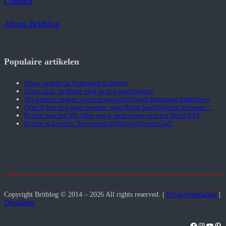
Contact
About Britblog
Populaire artikelen
Britse winkels in Nederland en België
Union Jack: de Britse vlag en zijn geschiedenis
Het perfecte cadeau voor een anglofiel (Groot-Brittannië liefhebber)
Oeps ik heb nog oude ponden: oude Britse bankbiljetten inleveren…
Reizen naar het VK: Alles wat je moet weten over het Britse ETA
Reizen in Londen: Travelcard of (Visitor) Oyster Card?
Copyright Britblog © 2014 – 2026 All rights reserved.
|
Privacyverklaring
|
Disclaimer
Facebook
Instagra
YouT
Pint