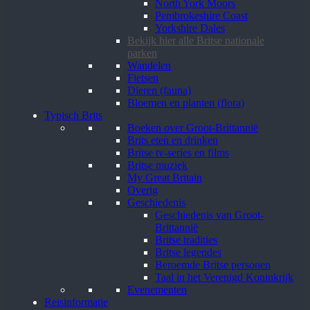
North York Moors
Pembrokeshire Coast
Yorkshire Dales
Bekijk hier alle Britse nationale
parken
Wandelen
Fietsen
Dieren (fauna)
Bloemen en planten (flora)
Typisch Brits
Boeken over Groot-Brittannië
Brits eten en drinken
Britse tv-series en films
Britse muziek
My Great Britain
Overig
Geschiedenis
Geschiedenis van Groot-
Brittannië
Britse tradities
Britse legendes
Beroemde Britse personen
Taal in het Verenigd Koninkrijk
Evenementen
Reisinformatie