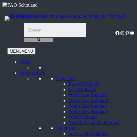
Ga
naar
de
inhoud
Facebook
Instagra
Pinter
You
MENU
MENU
Home
Britse regio’s
Engeland
East of England
East Midlands
North East England
North West England
South East England
South West England
West Midlands
Yorkshire and the Humber
Schotland
Schotse Hooglanden