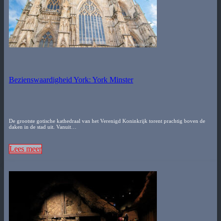
Bezienswaardigheid York: York Minster
De grootste gotische kathedraal van het Verenigd Koninkrijk torent prachtig boven de
daken in de stad uit. Vanuit…
Lees meer