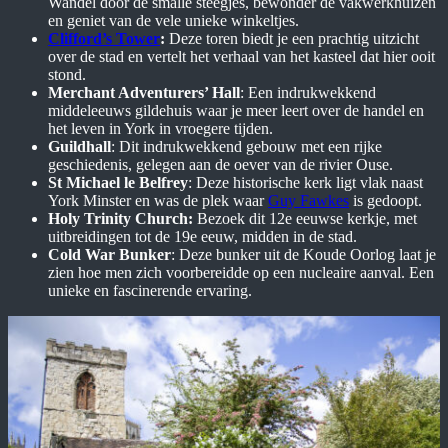
Wandel door de smalle steegjes, bewonder de vakwerkhuizen
en geniet van de vele unieke winkeltjes.
Clifford’s Tower
:
Deze toren biedt je een prachtig uitzicht
over de stad en vertelt het verhaal van het kasteel dat hier ooit
stond.
Merchant Adventurers’ Hall
: Een indrukwekkend
middeleeuws gildehuis waar je meer leert over de handel en
het leven in York in vroegere tijden.
Guildhall
: Dit indrukwekkend gebouw met een rijke
geschiedenis, gelegen aan de oever van de rivier Ouse.
St Michael le Belfrey
: Deze historische kerk ligt vlak naast
York Minster en was de plek waar
Guy Fawkes
is gedoopt.
Holy Trinity Church:
Bezoek dit 12e eeuwse kerkje, met
uitbreidingen tot de 19e eeuw, midden in de stad.
Cold War Bunker
: Deze bunker uit de Koude Oorlog laat je
zien hoe men zich voorbereidde op een nucleaire aanval. Een
unieke en fascinerende ervaring.