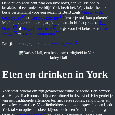
Of je nu op zoek bent naar een luxe hotel, een knusse bed &
breakfast of een uniek verblijf, York heeft het. Wij vinden het de
beste bestemming voor een gezellige B&B zoals
Minster Walk
Guesthouse
en
Burton Stone Inn
(waar je ook kan parkeren).
Mocht je voor een hotel gaan, kun je terecht bij het grootste
The
Grand
of
Grays Court Hotel
, of ga voor het betaalbare
Hotel
Indigo
of
The Churchill Hotel
.
Bekijk alle mogelijkheden op
Booking.com
.
Barley Hall
Eten en drinken in York
York staat bekend om zijn gevarieerde culinaire scene. Een bezoek
aan Bettys Tea Rooms is bijna een ritueel in deze stad. Hier geniet je
van een traditionele afternoon tea met verse scones, sandwiches en
een selectie aan thee. Voor liefhebbers van lokale specialiteiten biedt
York tal van opties. Probeer bijvoorbeeld een Yorkshire pudding