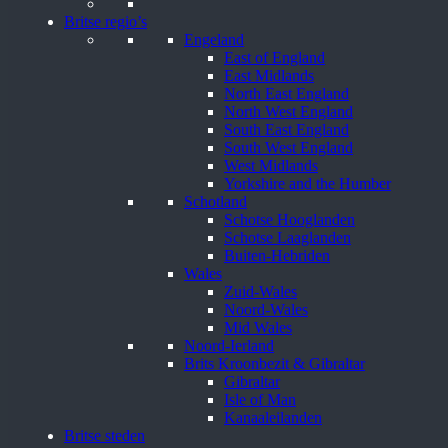
Britse regio’s
Engeland
East of England
East Midlands
North East England
North West England
South East England
South West England
West Midlands
Yorkshire and the Humber
Schotland
Schotse Hooglanden
Schotse Laaglanden
Buiten-Hebriden
Wales
Zuid-Wales
Noord-Wales
Mid Wales
Noord-Ierland
Brits Kroonbezit & Gibraltar
Gibraltar
Isle of Man
Kanaaleilanden
Britse steden