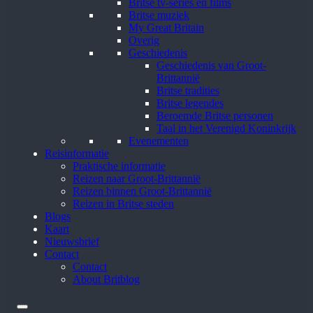
Britse tv-series en films
Britse muziek
My Great Britain
Overig
Geschiedenis
Geschiedenis van Groot-
Brittannië
Britse tradities
Britse legendes
Beroemde Britse personen
Taal in het Verenigd Koninkrijk
Evenementen
Reisinformatie
Praktische informatie
Reizen naar Groot-Brittannië
Reizen binnen Groot-Brittannië
Reizen in Britse steden
Blogs
Kaart
Nieuwsbrief
Contact
Contact
About Britblog