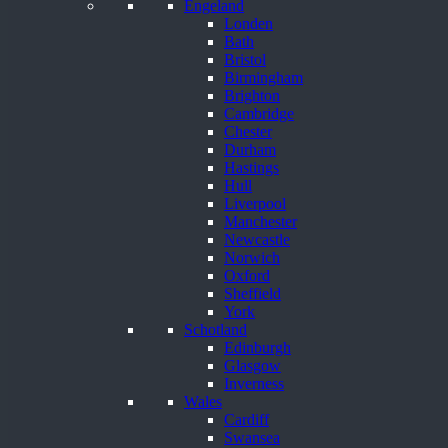
Engeland
Londen
Bath
Bristol
Birmingham
Brighton
Cambridge
Chester
Durham
Hastings
Hull
Liverpool
Manchester
Newcastle
Norwich
Oxford
Sheffield
York
Schotland
Edinburgh
Glasgow
Inverness
Wales
Cardiff
Swansea