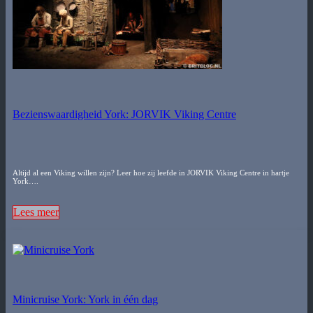
Bezienswaardigheid York: JORVIK Viking Centre
Altijd al een Viking willen zijn? Leer hoe zij leefde in JORVIK Viking Centre in hartje
York….
Lees meer
Minicruise York: York in één dag