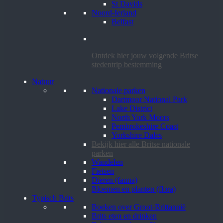
St Davids
Noord-Ierland
Belfast
Ontdek hier jouw volgende Britse
stedentrip bestemming
Natuur
Nationale parken
Dartmoor National Park
Lake District
North York Moors
Pembrokeshire Coast
Yorkshire Dales
Bekijk hier alle Britse nationale
parken
Wandelen
Fietsen
Dieren (fauna)
Bloemen en planten (flora)
Typisch Brits
Boeken over Groot-Brittannië
Brits eten en drinken