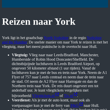
Reizen naar York
York ligt in het graafschap
North Yorkshire
in de regio
Yorkshire
and the Humber
. De snelste manier om naar York te reizen is met het
vliegtuig, maar het meest praktische is de overtocht naar Hull.
Vliegtuig:
Vlieg naar naar Leeds/Bradford, Manchester,
Humberside of Robin Hood Doncaster/Sheffield. De
dichtstbijzijnde luchthaven is Leeds Bradford Airport, op
ongeveer 50 kilometer afstand (1 uur rijden). Vanaf de
luchthaven kun je met de bus en trein naar York. Neem de A1
Flyer of 757 naar Leeds centraal en neem daar de trein naar
de stad. Of neem de A2 Flyer naar Harrogate en dan de
Northern trein naar York. De reis duurt ongeveer een tot
anderhalf uur. Je kunt vliegtickets vergelijken met
bijvoorbeeld
Vliegtickets.nl
of
Tix.nl
.
Veerdienst:
Als je met de auto komt, maar ook als
voetpassagier kun je met de ferry van
P&O
naar Hull.
Vanuit hier gaan er bussen naar York (bij te boeken bij je reis)