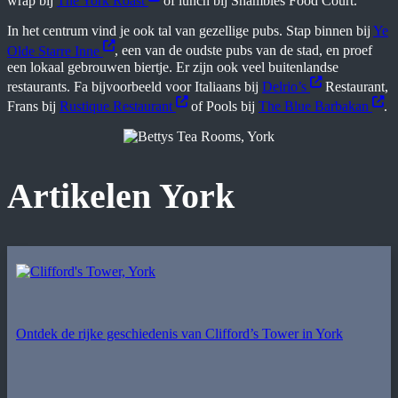
wrap bij
The York Roast
of lunch bij Shambles Food Court.
In het centrum vind je ook tal van gezellige pubs. Stap binnen bij
Ye
Olde Starre Inne
, een van de oudste pubs van de stad, en proef
een lokaal gebrouwen biertje. Er zijn ook veel buitenlandse
restaurants. Fa bijvoorbeeld voor Italiaans bij
Delrio’s
Restaurant,
Frans bij
Rustique Restaurant
of Pools bij
The Blue Barbakan
.
Artikelen York
Ontdek de rijke geschiedenis van Clifford’s Tower in York