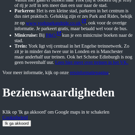
of rij je zelf in iets meer dan een uur naar de stad.
Parkeren:
Het is een kleine stad, parkeren in het centrum is
dus niet praktisch. Gelukkig zijn er zes Park and Rides, bekijk
ze op
www.yorkparkandride.co.uk
, ook voor de overige
informatie. Je parkeert gratis, maar betaald wel voor de bus.
Minicruise:
Bij
P&O
kun je een minicruise boeken naar de
stad.
Trein:
York ligt vrij centraal in het Engelse treinnetwerk. Zo
zit je in minder dan twee uur in Londen en is Manchester
maar anderhalf uur treinen. Ook het Schotse Edinburgh is nog
geen tweeenhalf uur.
Lees hier meer over treinen in het VK.
Voor meer informatie, kijk op onze
reisinformatiepagina
.
Bezienswaardigheden
Klik op 'Ik ga akkoord' om Google maps in te schakelen
Cookiebeleid
Ik ga akkoord