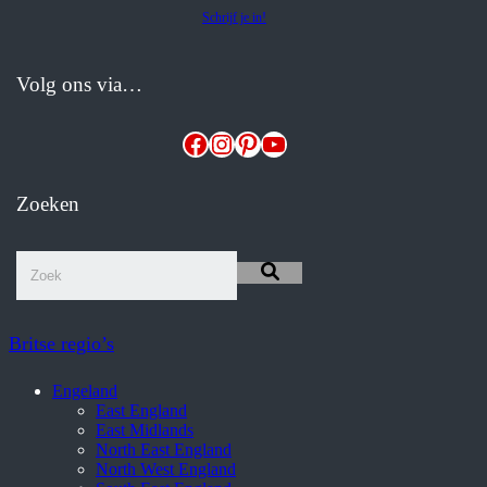
Schrijf je in!
Volg ons via…
Facebook
Instagram
Pinterest
YouTube
Zoeken
Britse regio’s
Engeland
East England
East Midlands
North East England
North West England