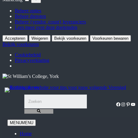
Beheer opties
Beheer diensten
Beheer {vendor_count} leveranciers
Lees meer over deze doeleinden
Accepteren
Weigeren
Bekijk voorkeuren
Voorkeuren bewaren
Bekijk voorkeuren
Cookiebeleid
Privacyverklaring
Ga
naar
de
inhoud
Facebook
Instagra
Pinter
You
MENU
MENU
Home