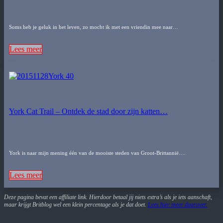
Soms heb je geluk in het leven, zo mocht ik met een vriendin mee naar…
Lees meer
York Cat Trail – Ontdek de stad door zijn katten…
York is naar mijn mening één van de mooiste steden van Groot-Brittannië….
Lees meer
Deze pagina bevat een affiliate link. Hierdoor betaal jij niets extra’s als je iets aanschaft,
maar krijgt Britblog wel een klein percentage als je dat doet.
Lees hier meer daarover
.