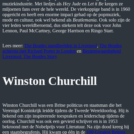
muziekindustrie. Met liedjes als
Hey Jude
en
Let it Be
kregen ze
miljoenen fans over de hele wereld. De vierkoppige band is in 1960
opgericht en heeft een enorme impact gehad op de popmuziek,
mode en cultuur, ook wel bekend als
Beatlemania
. Ook solo zijn de
vier leden wereldberoemd, dus stiekem telt deze ook voor John
Lennon, Paul McCartney, George Harrison en Ringo Starr.
Lees meer:
The Beatles standbeelden in Liverpool
,
The Beatles
achterna met Richard Porter in Londen
en
Bezienswaardigheid
Liverpool: The Beatles Story
Winston Churchill
Winston Churchill was een Britse politicus en staatsman die het
Verenigd Koninkrijk leidde tijdens de Tweede Wereldoorlog. Hij is
bekend om zijn inspirerende toespraken en leiderschap tijdens de
oorlog. Churchill was ook een gevierd schrijver en is in 1953
bekroond met de Nobelprijs voor Literatuur. Na zijn dood kreeg hij
een staatsbegrafenis. Hij kwam op één in de
100 Greatest Britons