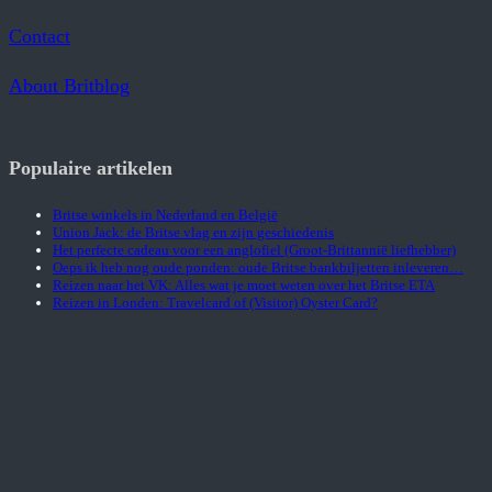
Contact
About Britblog
Populaire artikelen
Britse winkels in Nederland en België
Union Jack: de Britse vlag en zijn geschiedenis
Het perfecte cadeau voor een anglofiel (Groot-Brittannië liefhebber)
Oeps ik heb nog oude ponden: oude Britse bankbiljetten inleveren…
Reizen naar het VK: Alles wat je moet weten over het Britse ETA
Reizen in Londen: Travelcard of (Visitor) Oyster Card?
Copyright Britblog © 2014 – 2026 All rights reserved.
|
Privacyverklaring
|
Disclaimer