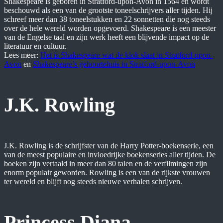
Shakespeare is geboren in Stratford-upon-Avon in 1564 en wordt
beschouwd als een van de grootste toneelschrijvers aller tijden. Hij
schreef meer dan 38 toneelstukken en 22 sonnetten die nog steeds
over de hele wereld worden opgevoerd. Shakespeare is een meester
van de Engelse taal en zijn werk heeft een blijvende impact op de
literatuur en cultuur.
Lees meer:
Het is Shakespeare wat de klok slaat in Stratford-upon-
Avon
en
Shakespeare’s geboortehuis in Stratford-upon-Avon
J.K. Rowling
J.K. Rowling is de schrijfster van de Harry Potter-boekenserie, een
van de meest populaire en invloedrijke boekenseries aller tijden. De
boeken zijn vertaald in meer dan 80 talen en de verfilmingen zijn
enorm populair geworden. Rowling is een van de rijkste vrouwen
ter wereld en blijft nog steeds nieuwe verhalen schrijven.
Princess Diana