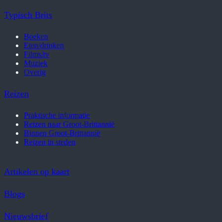
Typisch Brits
Boeken
Eten/drinken
Films/tv
Muziek
Overig
Reizen
Praktische informatie
Reizen naar Groot-Brittannië
Binnen Groot-Brittannië
Reizen in steden
Artikelen op kaart
Blogs
Nieuwsbrief