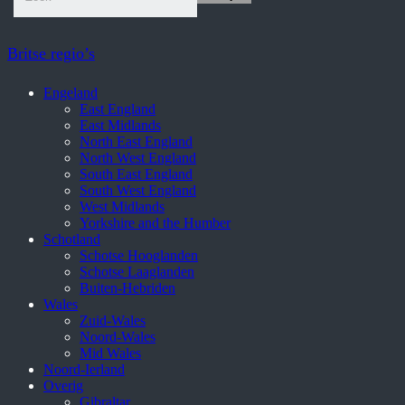
Britse regio’s
Engeland
East England
East Midlands
North East England
North West England
South East England
South West England
West Midlands
Yorkshire and the Humber
Schotland
Schotse Hooglanden
Schotse Laaglanden
Buiten-Hebriden
Wales
Zuid-Wales
Noord-Wales
Mid Wales
Noord-Ierland
Overig
Gibraltar