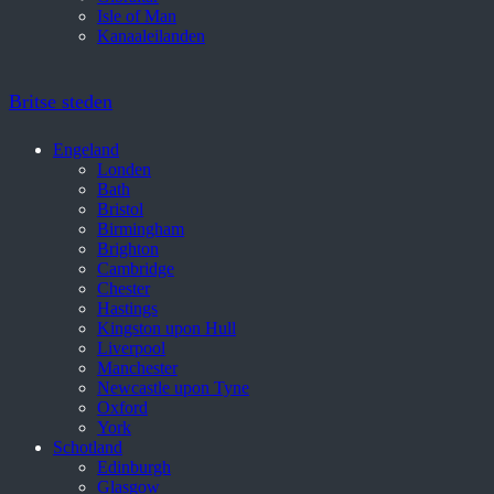
Isle of Man
Kanaaleilanden
Britse steden
Engeland
Londen
Bath
Bristol
Birmingham
Brighton
Cambridge
Chester
Hastings
Kingston upon Hull
Liverpool
Manchester
Newcastle upon Tyne
Oxford
York
Schotland
Edinburgh
Glasgow