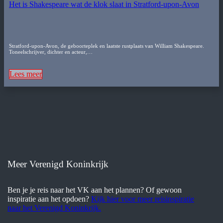
Het is Shakespeare wat de klok slaat in Stratford-upon-Avon
Stratford-upon-Avon, de geboorteplek en laatste rustplaats van William Shakespeare.
Toneelschrijver, dichter en acteur,…
Lees meer
Meer Verenigd Koninkrijk
Ben je je reis naar het VK aan het plannen? Of gewoon
inspiratie aan het opdoen?
Kijk hier voor meer reisinspiratie
naar het Verenigd Koninkrijk.