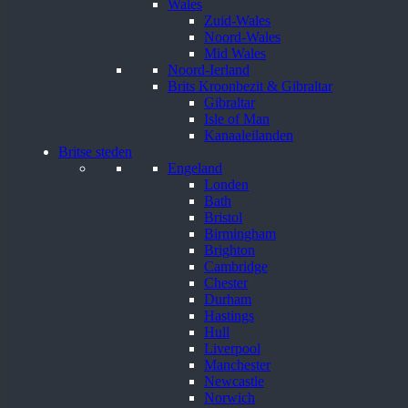
Wales
Zuid-Wales
Noord-Wales
Mid Wales
Noord-Ierland
Brits Kroonbezit & Gibraltar
Gibraltar
Isle of Man
Kanaaleilanden
Britse steden
Engeland
Londen
Bath
Bristol
Birmingham
Brighton
Cambridge
Chester
Durham
Hastings
Hull
Liverpool
Manchester
Newcastle
Norwich