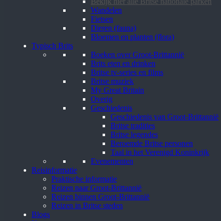
Bekijk hier alle Britse nationale parken
Wandelen
Fietsen
Dieren (fauna)
Bloemen en planten (flora)
Typisch Brits
Boeken over Groot-Brittannië
Brits eten en drinken
Britse tv-series en films
Britse muziek
My Great Britain
Overig
Geschiedenis
Geschiedenis van Groot-Brittannië
Britse tradities
Britse legendes
Beroemde Britse personen
Taal in het Verenigd Koninkrijk
Evenementen
Reisinformatie
Praktische informatie
Reizen naar Groot-Brittannië
Reizen binnen Groot-Brittannië
Reizen in Britse steden
Blogs