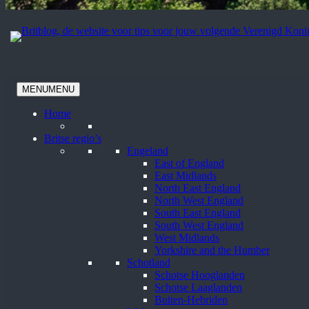
MENU
MENU
Home
Britse regio’s
Engeland
East of England
East Midlands
North East England
North West England
South East England
South West England
West Midlands
Yorkshire and the Humber
Schotland
Schotse Hooglanden
Schotse Laaglanden
Buiten-Hebriden