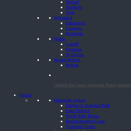
Oxford
Sheffield
York
Schotland
Edinburgh
Glasgow
Inverness
Wales
Cardiff
Swansea
St Davids
Noord-Ierland
Belfast
Ontdek hier jouw volgende Britse steden
Natuur
Nationale parken
Dartmoor National Park
Lake District
North York Moors
Pembrokeshire Coast
Yorkshire Dales