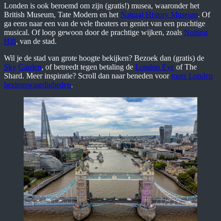
Londen is ook beroemd om zijn (gratis!) musea, waaronder het
British Museum, Tate Modern en het
Natural History Museum
. Of
ga eens naar een van de vele theaters en geniet van een prachtige
musical. Of loop gewoon door de prachtige wijken, zoals
Notting
Hill
, van de stad.
Wil je de stad van grote hoogte bekijken? Bezoek dan (gratis) de
Sky
Garden
, of betreedt tegen betaling de
London Eye
of The
Shard. Meer inspiratie? Scroll dan naar beneden voor
meer Londen
bezienswaardigheden
.