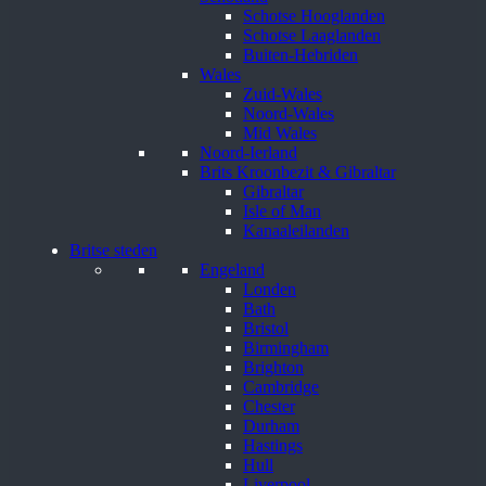
Schotse Hooglanden
Schotse Laaglanden
Buiten-Hebriden
Wales
Zuid-Wales
Noord-Wales
Mid Wales
Noord-Ierland
Brits Kroonbezit & Gibraltar
Gibraltar
Isle of Man
Kanaaleilanden
Britse steden
Engeland
Londen
Bath
Bristol
Birmingham
Brighton
Cambridge
Chester
Durham
Hastings
Hull
Liverpool