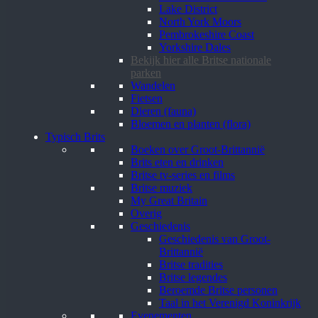
Lake District
North York Moors
Pembrokeshire Coast
Yorkshire Dales
Bekijk hier alle Britse nationale
parken
Wandelen
Fietsen
Dieren (fauna)
Bloemen en planten (flora)
Typisch Brits
Boeken over Groot-Brittannië
Brits eten en drinken
Britse tv-series en films
Britse muziek
My Great Britain
Overig
Geschiedenis
Geschiedenis van Groot-
Brittannië
Britse tradities
Britse legendes
Beroemde Britse personen
Taal in het Verenigd Koninkrijk
Evenementen