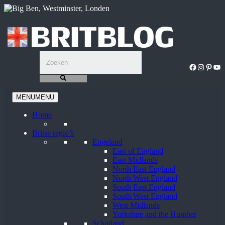
Ga
naar
de
inhoud
Facebook
Instagra
Pinter
You
MENU
MENU
Home
Britse regio’s
Engeland
East of England
East Midlands
North East England
North West England
South East England
South West England
West Midlands
Yorkshire and the Humber
Schotland