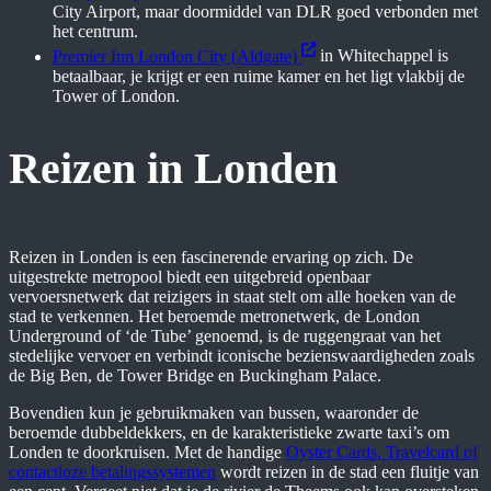
City Airport, maar doormiddel van DLR goed verbonden met
het centrum.
Premier Inn London City (Aldgate)
in Whitechappel is
betaalbaar, je krijgt er een ruime kamer en het ligt vlakbij de
Tower of London.
Reizen in Londen
Reizen in Londen is een fascinerende ervaring op zich. De
uitgestrekte metropool biedt een uitgebreid openbaar
vervoersnetwerk dat reizigers in staat stelt om alle hoeken van de
stad te verkennen. Het beroemde metronetwerk, de London
Underground of ‘de Tube’ genoemd, is de ruggengraat van het
stedelijke vervoer en verbindt iconische bezienswaardigheden zoals
de Big Ben, de Tower Bridge en Buckingham Palace.
Bovendien kun je gebruikmaken van bussen, waaronder de
beroemde dubbeldekkers, en de karakteristieke zwarte taxi’s om
Londen te doorkruisen. Met de handige
Oyster Cards, Travelcard of
contactloze betalingssystemen
wordt reizen in de stad een fluitje van