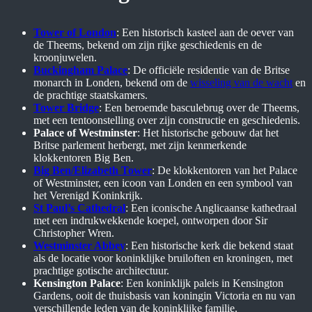
Tower of London
: Een historisch kasteel aan de oever van
de Theems, bekend om zijn rijke geschiedenis en de
kroonjuwelen.
Buckingham Palace
: De officiële residentie van de Britse
monarch in Londen, bekend om de
wisseling van de wacht
en
de prachtige staatskamers.
Tower Bridge
: Een beroemde basculebrug over de Theems,
met een tentoonstelling over zijn constructie en geschiedenis.
Palace of Westminster
: Het historische gebouw dat het
Britse parlement herbergt, met zijn kenmerkende
klokkentoren Big Ben.
Big Ben/Elizabeth Tower
: De klokkentoren van het Palace
of Westminster, een icoon van Londen en een symbool van
het Verenigd Koninkrijk.
St Paul’s Cathedral
: Een iconische Anglicaanse kathedraal
met een indrukwekkende koepel, ontworpen door Sir
Christopher Wren.
Westminster Abbey
: Een historische kerk die bekend staat
als de locatie voor koninklijke bruiloften en kroningen, met
prachtige gotische architectuur.
Kensington Palace
: Een koninklijk paleis in Kensington
Gardens, ooit de thuisbasis van koningin Victoria en nu van
verschillende leden van de koninklijke familie.