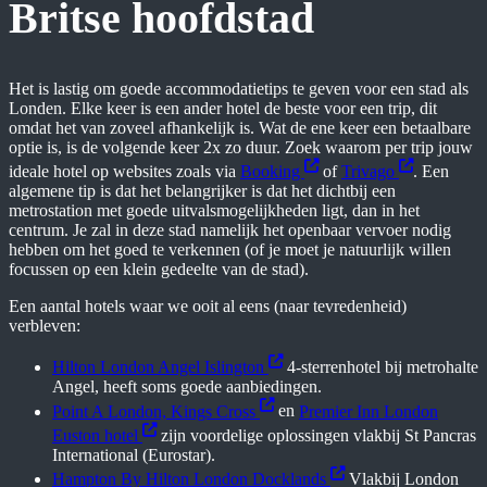
Britse hoofdstad
Het is lastig om goede accommodatietips te geven voor een stad als
Londen. Elke keer is een ander hotel de beste voor een trip, dit
omdat het van zoveel afhankelijk is. Wat de ene keer een betaalbare
optie is, is de volgende keer 2x zo duur. Zoek waarom per trip jouw
ideale hotel op websites zoals via
Booking
of
Trivago
. Een
algemene tip is dat het belangrijker is dat het dichtbij een
metrostation met goede uitvalsmogelijkheden ligt, dan in het
centrum. Je zal in deze stad namelijk het openbaar vervoer nodig
hebben om het goed te verkennen (of je moet je natuurlijk willen
focussen op een klein gedeelte van de stad).
Een aantal hotels waar we ooit al eens (naar tevredenheid)
verbleven:
Hilton London Angel Islington
4-sterrenhotel bij metrohalte
Angel, heeft soms goede aanbiedingen.
Point A London, Kings Cross
en
Premier Inn London
Euston hotel
zijn voordelige oplossingen vlakbij St Pancras
International (Eurostar).
Hampton By Hilton London Docklands
Vlakbij London