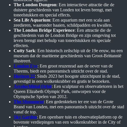
The London Dungeon
: Een interactieve attractie die de
duistere geschiedenis van Londen tot leven brengt, met
toneelstukken en special effects.
Sea Life Aquarium
: Een aquarium met een scala aan
zeedieren, waaronder haaien, schildpadden en kwallen.
The London Bridge Experience
: Een attractie die de
geschiedenis van de London Bridge en zijn omgeving tot
leven brengt met behulp van toneelstukken en speciale
effecten.
Cutty Sark
: Een historisch zeilschip uit de 19e eeuw, nu een
museum dat de maritieme geschiedenis van Groot-Brittannië
illustreert.
London Eye
: Een groot reuzenrad aan de oever van de
Theems, biedt een panoramisch uitzicht over de stad.
Horizon 2
2
: Sinds 2023 het hoogste uitzichtpunt in de stad,
gevestigd in een wolkenkrabber en gratis te bezoeken.
ArcelorMittal Orbit
: Een sculptuur en observatietoren in het
Queen Elizabeth Olympic Park, ontworpen voor de
Olympische Spelen van 2012.
The Monument
: Een gedenkteken ter ere van de Grote
Brand van Londen, met een panoramisch uitzicht over de stad
vanaf de top.
Sky Garden
: Een openbare tuin en observatieplatform op de
bovenste verdiepingen van een wolkenkrabber in de City of