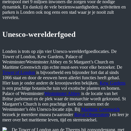
metropool met 9 miljoen inwoners die zorgen voor de nodige
dynamiek. En dankzij de vele bezienswaardigheden, activiteiten en
parken is Londen ook nog eens een stad waar je je nooit zult
vervelen.
Unesco-werelderfgoed
Londen is trots op zijn vier Unesco-werelderfgoedlocaties. De
Tower of London, Kew Gardens, Palace of
Westminster/Westminster Abbey en St Margaret’s Church en
Maritime Greenwich zijn echte must-sees voor elke bezoeker. De
Tower of London
is bijvoorbeeld een bijzonder fort dat al sinds
1066 staat en door de eeuwen heen allerlei functies heeft gehad.
Hier kun je onder andere de kroonjuwelen bekijken.
Kew Gardens
is een prachtige botanische tuin vol exotische planten en bomen.
Palace of Westminster/
Westminster Abbey
is de locatie van het
Britse parlement en de plek waar de monarchie wordt gekroond. St
Margaret’s Church is een prachtige kerk die samen met de
Westminster’s één Unesco-locatie zijn. Bij
Maritime Greenwich
bezoek je meerdere musea (waaronder
Royal Observatory
) en leer je
meer over het maritieme leven, tijd en sterrenstelsel.