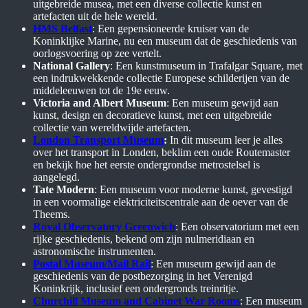
uitgebreide musea, met een diverse collectie kunst en
artefacten uit de hele wereld.
HMS Belfast
: Een gepensioneerde kruiser van de
Koninklijke Marine, nu een museum dat de geschiedenis van
oorlogsvoering op zee vertelt.
National Gallery
: Een kunstmuseum in Trafalgar Square, met
een indrukwekkende collectie Europese schilderijen van de
middeleeuwen tot de 19e eeuw.
Victoria and Albert Museum
: Een museum gewijd aan
kunst, design en decoratieve kunst, met een uitgebreide
collectie van wereldwijde artefacten.
London Transport Museum
:
In dit museum leer je alles
over het transport in Londen, beklim een oude Routemaster
en bekijk hoe het eerste ondergrondse metrostelsel is
aangelegd.
Tate Modern
: Een museum voor moderne kunst, gevestigd
in een voormalige elektriciteitscentrale aan de oever van de
Theems.
Royal Observatory Greenwich
: Een observatorium met een
rijke geschiedenis, bekend om zijn nulmeridiaan en
astronomische instrumenten.
Postal Museum/Mail Rail
: Een museum gewijd aan de
geschiedenis van de postbezorging in het Verenigd
Koninkrijk, inclusief een ondergronds treinritje.
Churchill Museum and Cabinet War Rooms
: Een museum