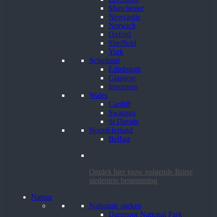
Manchester
Newcastle
Norwich
Oxford
Sheffield
York
Schotland
Edinburgh
Glasgow
Inverness
Wales
Cardiff
Swansea
St Davids
Noord-Ierland
Belfast
Ontdek hier jouw volgende Britse
stedentrip bestemming
Natuur
Nationale parken
Dartmoor National Park