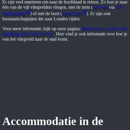
Er zijn veel manieren om naar de hoofdstad te reizen. Zo kun je naar
één van de vijf vliegvelden vliegen, met de trein (
Eurostar
via
NS
International
) of met de boot (
Stena Line
). Er zijn ook
busmaatschappijen die naar Londen rijden.
Voor meer informatie, kijk op onze pagina:
Reizen naar Londen met
vliegtuig, boot, trein of bus?
. Hier vind je ook informatie over hoe je
van het vliegveld naar de stad komt.
Accommodatie in de