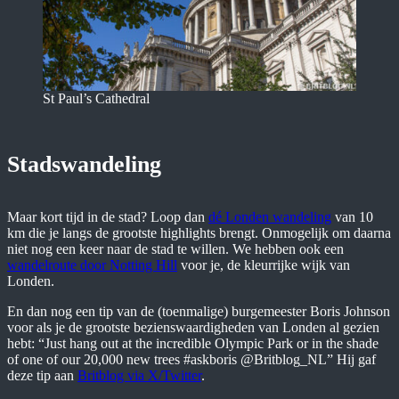
St Paul’s Cathedral
Stadswandeling
Maar kort tijd in de stad? Loop dan
dé Londen wandeling
van 10
km die je langs de grootste highlights brengt. Onmogelijk om daarna
niet nog een keer naar de stad te willen. We hebben ook een
wandelroute door Notting Hill
voor je, de kleurrijke wijk van
Londen.
En dan nog een tip van de (toenmalige) burgemeester Boris Johnson
voor als je de grootste bezienswaardigheden van Londen al gezien
hebt: “Just hang out at the incredible Olympic Park or in the shade
of one of our 20,000 new trees #askboris @Britblog_NL” Hij gaf
deze tip aan
Britblog via X/Twitter
.