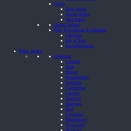
Wales
Zuid-Wales
Noord-Wales
Mid Wales
Noord-Ierland
Brits Kroonbezit & Gibraltar
Gibraltar
Isle of Man
Kanaaleilanden
Britse steden
Engeland
Londen
Bath
Bristol
Birmingham
Brighton
Cambridge
Chester
Durham
Hastings
Hull
Liverpool
Manchester
Newcastle
Norwich