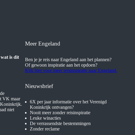
Meer Engeland
wat is dit
Ben je je reis naar Engeland aan het plannen?
Of gewoon inspiratie aan het opdoen?
Kijk hier voor meer reisinspiratie naar Engeland.
Nieuwsbrief
nde
het VK maar
6X per jaar informatie over het Verenigd
 Koninkrijk.
Koninkrijk ontvangen?
aad niet
Nooit meer zonder reisinspiratie
Leuke winacties
De verrassendste bestemmingen
Zonder reclame