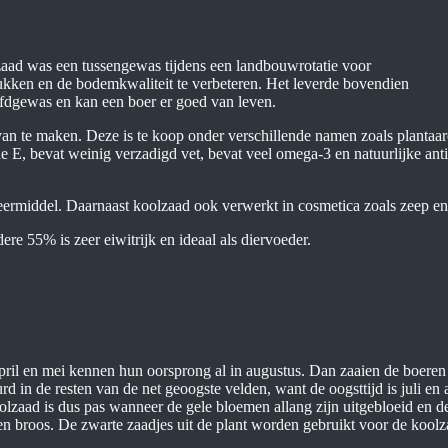
zaad was een tussengewas tijdens een landbouwrotatie voor
ukken en de bodemkwaliteit te verbeteren. Het leverde bovendien
ofdgewas en kan een boer er goed van leven.
an te maken. Deze is te koop onder verschillende namen zoals plantaard
ne E, bevat weinig verzadigd vet, bevat veel omega-3 en natuurlijke ant
meermiddel. Daarnaast koolzaad ook verwerkt in cosmetica zoals zeep e
ere 55% is zeer eiwitrijk en ideaal als diervoeder.
pril en mei kennen hun oorsprong al in augustus. Dan zaaien de boeren
rd in de resten van de net geoogste velden, want de oogsttijd is juli en 
lzaad is dus pas wanneer de gele bloemen allang zijn uitgebloeid en de
en broos. De zwarte zaadjes uit de plant worden gebruikt voor de koolz