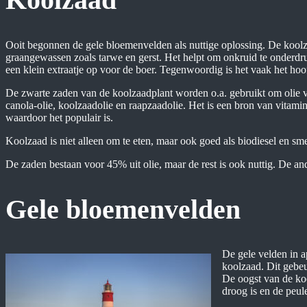
Ooit begonnen de gele bloemenvelden als nuttige oplossing. De kool
graangewassen zoals tarwe en gerst. Het helpt om onkruid te onderdr
een klein extraatje op voor de boer. Tegenwoordig is het vaak het ho
De zwarte zaden van de koolzaadplant worden o.a. gebruikt om olie v
canola-olie, koolzaadolie en raapzaadolie. Het is een bron van vitami
waardoor het populair is.
Koolzaad is niet alleen om te eten, maar ook goed als biodiesel en s
De zaden bestaan ​​voor 45% uit olie, maar de rest is ook nuttig. De and
Gele bloemenvelden
De gele velden in a
koolzaad. Dit gebeu
De oogst van de koo
droog is en de peul