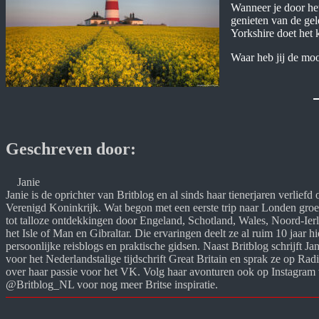
Wanneer je door het 
genieten van de gel
Yorkshire doet het 
Waar heb jij de mo
Geschreven door:
Janie
Janie is de oprichter van Britblog en al sinds haar tienerjaren verliefd o
Verenigd Koninkrijk. Wat begon met een eerste trip naar Londen groei
tot talloze ontdekkingen door Engeland, Schotland, Wales, Noord-Ierl
het Isle of Man en Gibraltar. Die ervaringen deelt ze al ruim 10 jaar hie
persoonlijke reisblogs en praktische gidsen. Naast Britblog schrijft Jani
voor het Nederlandstalige tijdschrift Great Britain en sprak ze op Radi
over haar passie voor het VK. Volg haar avonturen ook op Instagram v
@Britblog_NL voor nog meer Britse inspiratie.