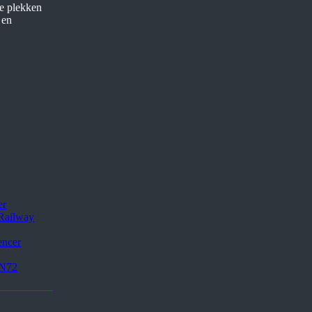
de plekken
en
er
 Railway
encer
CN72