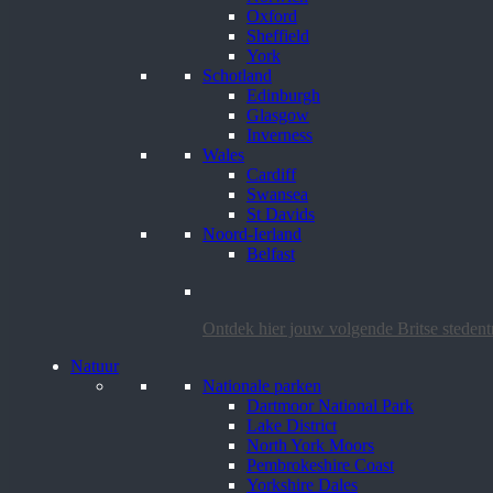
Oxford
Sheffield
York
Schotland
Edinburgh
Glasgow
Inverness
Wales
Cardiff
Swansea
St Davids
Noord-Ierland
Belfast
Ontdek hier jouw volgende Britse steden
Natuur
Nationale parken
Dartmoor National Park
Lake District
North York Moors
Pembrokeshire Coast
Yorkshire Dales