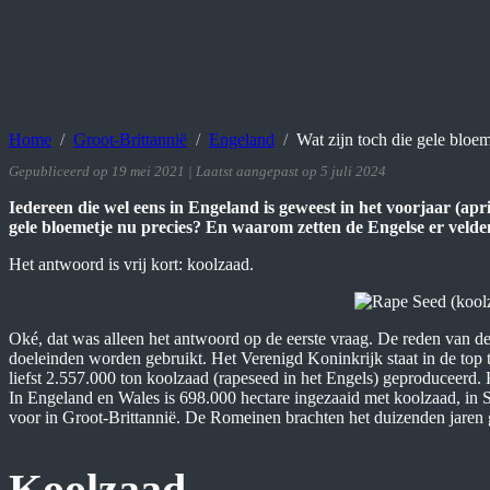
Home
Groot-Brittannië
Engeland
Wat zijn toch die gele bloe
Gepubliceerd op 19 mei 2021 | Laatst aangepast op 5 juli 2024
Iedereen die wel eens in Engeland is geweest in het voorjaar (apr
gele bloemetje nu precies? En waarom zetten de Engelse er velde
Het antwoord is vrij kort: koolzaad.
Oké, dat was alleen het antwoord op de eerste vraag. De reden van de
doeleinden worden gebruikt. Het Verenigd Koninkrijk staat in de top 
liefst 2.557.000 ton koolzaad (rapeseed in het Engels) geproduceerd. 
In Engeland en Wales is 698.000 hectare ingezaaid met koolzaad, in S
voor in Groot-Brittannië. De Romeinen brachten het duizenden jaren
Koolzaad