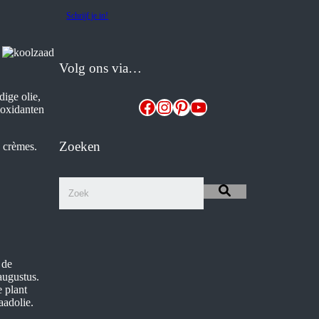
Schrijf je in!
Volg ons via…
ige olie,
Facebook
Instagram
Pinterest
YouTube
ioxidanten
Zoeken
n crèmes.
 de
augustus.
 plant
aadolie.