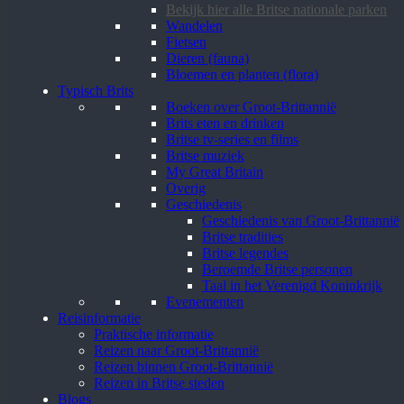
Bekijk hier alle Britse nationale parken
Wandelen
Fietsen
Dieren (fauna)
Bloemen en planten (flora)
Typisch Brits
Boeken over Groot-Brittannië
Brits eten en drinken
Britse tv-series en films
Britse muziek
My Great Britain
Overig
Geschiedenis
Geschiedenis van Groot-Brittannië
Britse tradities
Britse legendes
Beroemde Britse personen
Taal in het Verenigd Koninkrijk
Evenementen
Reisinformatie
Praktische informatie
Reizen naar Groot-Brittannië
Reizen binnen Groot-Brittannië
Reizen in Britse steden
Blogs