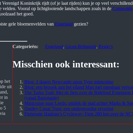
Verenigd Koninkrijk rijdt (of je laat rijden) kun je op veel verschillen
e velden. Vooral op lichtglooiende landschappen zoals in de
Cotswolds
koolzaad het goed.
oiste gele bloemenvelden van
Engeland
gezien?
Categorieën:
Engeland
, 
Groot-Brittannië
, 
Regio’s
Misschien ook interessant:
p het 
Blog: 2 dagen Newcastle upon Tyne minicruise
de uit 
Blog: een bezoek aan het eiland Man met openbaar vervo
and, 
The Tarka Trail: Met de fiets over de Bideford Extension
r in 
(vanaf Barnstaple)
e 
Minicruise naar Leeds: ontdek de stad achter Marks & Sp
o 5 
Dudley Canal Trust: een ondergrondse ervaring
ia 
Fietsroute Hadrian’s Cycleway: Fiets 280 km over de N