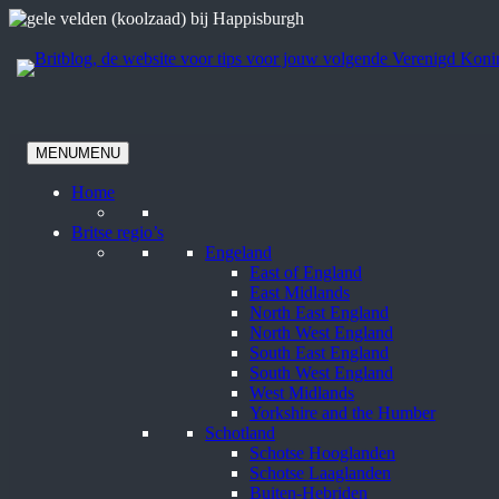
Ga
naar
de
inhoud
MENU
MENU
Home
Britse regio’s
Engeland
East of England
East Midlands
North East England
North West England
South East England
South West England
West Midlands
Yorkshire and the Humber
Schotland
Schotse Hooglanden
Schotse Laaglanden
Buiten-Hebriden