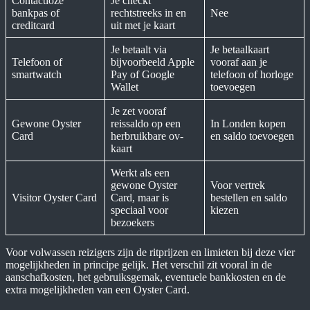
Contactloze
Je checkt
bankpas of
rechtstreeks in en
Nee
creditcard
uit met je kaart
Je betaalt via
Je betaalkaart
Telefoon of
bijvoorbeeld Apple
vooraf aan je
smartwatch
Pay of Google
telefoon of horloge
Wallet
toevoegen
Je zet vooraf
Gewone Oyster
reissaldo op een
In Londen kopen
Card
herbruikbare ov-
en saldo toevoegen
kaart
Werkt als een
gewone Oyster
Voor vertrek
Visitor Oyster Card
Card, maar is
bestellen en saldo
speciaal voor
kiezen
bezoekers
Voor volwassen reizigers zijn de ritprijzen en limieten bij deze vier
mogelijkheden in principe gelijk. Het verschil zit vooral in de
aanschafkosten, het gebruiksgemak, eventuele bankkosten en de
extra mogelijkheden van een Oyster Card.