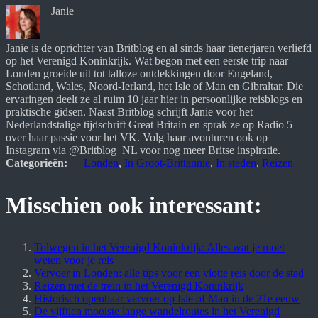
Janie
Janie is de oprichter van Britblog en al sinds haar tienerjaren verliefd 
op het Verenigd Koninkrijk. Wat begon met een eerste trip naar 
Londen groeide uit tot talloze ontdekkingen door Engeland, 
Schotland, Wales, Noord-Ierland, het Isle of Man en Gibraltar. Die 
ervaringen deelt ze al ruim 10 jaar hier in persoonlijke reisblogs en 
praktische gidsen. Naast Britblog schrijft Janie voor het 
Nederlandstalige tijdschrift Great Britain en sprak ze op Radio 5 
over haar passie voor het VK. Volg haar avonturen ook op 
Instagram via @Britblog_NL voor nog meer Britse inspiratie.
Categorieën:
Londen
, 
In Groot-Brittannië
, 
In steden
, 
Reizen
Misschien ook interessant:
Tolwegen in het Verenigd Koninkrijk: Alles wat je moet
weten voor je reis
Vervoer in Londen: alle tips voor een vlotte reis door de stad
Reizen met de trein in het Verenigd Koninkrijk
Historisch openbaar vervoer op Isle of Man in de 21e eeuw
De vijftien mooiste lange wandelroutes in het Verenigd