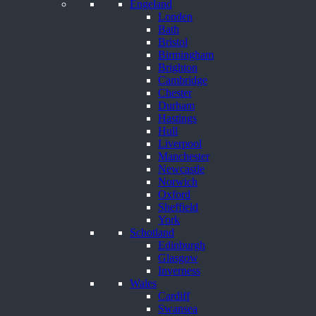
Engeland
Londen
Bath
Bristol
Birmingham
Brighton
Cambridge
Chester
Durham
Hastings
Hull
Liverpool
Manchester
Newcastle
Norwich
Oxford
Sheffield
York
Schotland
Edinburgh
Glasgow
Inverness
Wales
Cardiff
Swansea