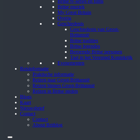
Britse tv-series en films
Britse muziek
My Great Britain
Overig
Geschiedenis
Geschiedenis van Groot-
Brittannië
Britse tradities
Britse legendes
Beroemde Britse personen
Taal in het Verenigd Koninkrijk
Evenementen
Reisinformatie
Praktische informatie
Reizen naar Groot-Brittannië
Reizen binnen Groot-Brittannië
Reizen in Britse steden
Blogs
Kaart
Nieuwsbrief
Contact
Contact
About Britblog