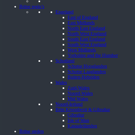
Britse regio’s
Engeland
East of England
East Midlands
North East England
North West England
South East England
South West England
West Midlands
Yorkshire and the Humber
Schotland
Schotse Hooglanden
Schotse Laaglanden
Buiten-Hebriden
Wales
Zuid-Wales
Noord-Wales
Mid Wales
Noord-Ierland
Brits Kroonbezit & Gibraltar
Gibraltar
Isle of Man
Kanaaleilanden
Britse steden