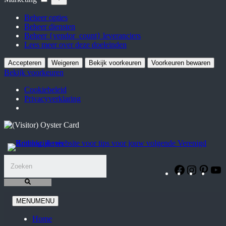
Beheer opties
Beheer diensten
Beheer {vendor_count} leveranciers
Lees meer over deze doeleinden
Accepteren
Weigeren
Bekijk voorkeuren
Voorkeuren bewaren
Bekijk voorkeuren
Cookiebeleid
Privacyverklaring
Ga
naar
de
inhoud
Facebook
Instagra
Pinte
Y
MENU
MENU
Home