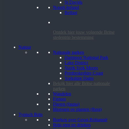
St Davids
Noord-Ierland
Belfast
Ontdek hier jouw volgende Britse
stedentrip bestemming
Natuur
Nationale parken
Dartmoor National Park
Lake District
North York Moors
Pembrokeshire Coast
Yorkshire Dales
Bekijk hier alle Britse nationale
parken
Wandelen
Fietsen
Dieren (fauna)
Bloemen en planten (flora)
Typisch Brits
Boeken over Groot-Brittannië
Brits eten en drinken