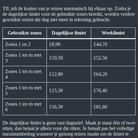
TfL telt de kosten van je reizen automatisch bij elkaar op. Zodra je
de dagelijkse limiet voor de gebruikte zones bereikt, worden verdere
geschikte reizen die dag niet meer in rekening gebracht.
Gebruikte zones
Dagelijkse limiet
Weeklimiet
Zones 1 en 2
£8,90
£44,70
Zones 1 tot en met
£10,50
£52,50
3
Zones 1 tot en met
£12,80
£64,20
4
Zones 1 tot en met
£15,30
£76,40
5
Zones 1 tot en met
£16,30
£81,60
6
De dagelijkse limiet is geen vast dagtarief. Maak je maar één of twee
ritten, dan betaal je alleen voor die ritten. Je betaalt pas het volledige
maximumbedrag wanneer je genoeg reizen maakt om de limiet te