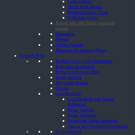
Lake District
North York Moors
Pembrokeshire Coast
Yorkshire Dales
Bekijk hier alle Britse nationale
parken
Wandelen
Fietsen
Dieren (fauna)
Bloemen en planten (flora)
Typisch Brits
Boeken over Groot-Brittannië
Brits eten en drinken
Britse tv-series en films
Britse muziek
My Great Britain
Overig
Geschiedenis
Geschiedenis van Groot-
Brittannië
Britse tradities
Britse legendes
Beroemde Britse personen
Taal in het Verenigd Koninkrijk
Evenementen