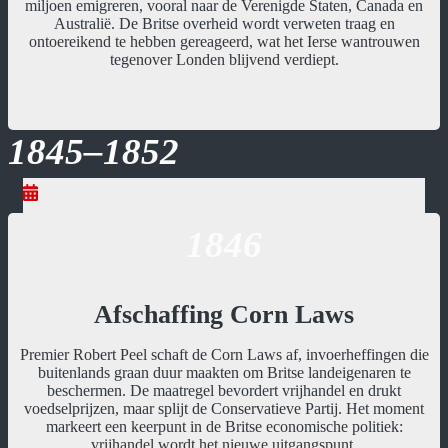
miljoen emigreren, vooral naar de Verenigde Staten, Canada en
Australië. De Britse overheid wordt verweten traag en
ontoereikend te hebben gereageerd, wat het Ierse wantrouwen
tegenover Londen blijvend verdiept.
1845–1852
1846
Afschaffing Corn Laws
Premier Robert Peel schaft de Corn Laws af, invoerheffingen die
buitenlands graan duur maakten om Britse landeigenaren te
beschermen. De maatregel bevordert vrijhandel en drukt
voedselprijzen, maar splijt de Conservatieve Partij. Het moment
markeert een keerpunt in de Britse economische politiek:
vrijhandel wordt het nieuwe uitgangspunt.