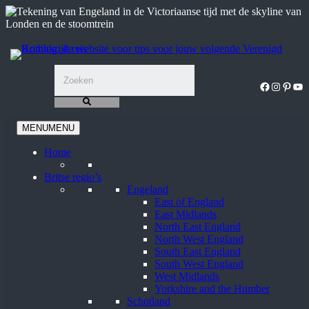
Ga
naar
de
inhoud
Facebook
Instagra
Pinter
You
MENU
MENU
Home
Britse regio’s
Engeland
East of England
East Midlands
North East England
North West England
South East England
South West England
West Midlands
Yorkshire and the Humber
Schotland