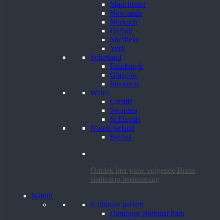
Manchester
Newcastle
Norwich
Oxford
Sheffield
York
Schotland
Edinburgh
Glasgow
Inverness
Wales
Cardiff
Swansea
St Davids
Noord-Ierland
Belfast
Ontdek hier jouw volgende Britse
stedentrip bestemming
Natuur
Nationale parken
Dartmoor National Park