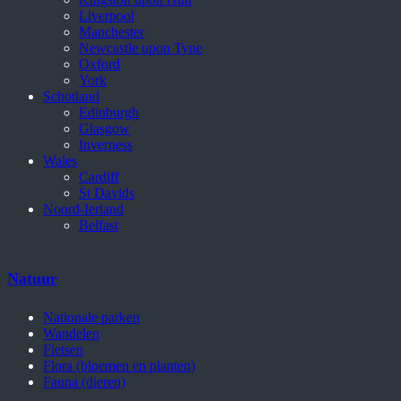
Liverpool
Manchester
Newcastle upon Tyne
Oxford
York
Schotland
Edinburgh
Glasgow
Inverness
Wales
Cardiff
St Davids
Noord-Ierland
Belfast
Natuur
Nationale parken
Wandelen
Fietsen
Flora (bloemen en planten)
Fauna (dieren)