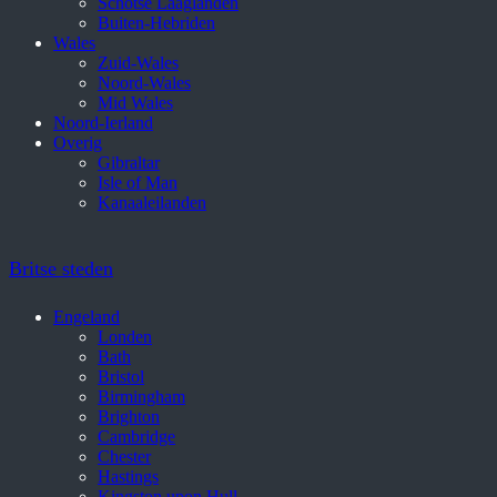
Schotse Laaglanden
Buiten-Hebriden
Wales
Zuid-Wales
Noord-Wales
Mid Wales
Noord-Ierland
Overig
Gibraltar
Isle of Man
Kanaaleilanden
Britse steden
Engeland
Londen
Bath
Bristol
Birmingham
Brighton
Cambridge
Chester
Hastings
Kingston upon Hull