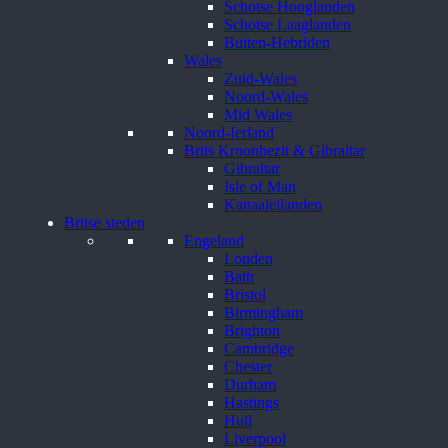
Schotse Hooglanden
Schotse Laaglanden
Buiten-Hebriden
Wales
Zuid-Wales
Noord-Wales
Mid Wales
Noord-Ierland
Brits Kroonbezit & Gibraltar
Gibraltar
Isle of Man
Kanaaleilanden
Britse steden
Engeland
Londen
Bath
Bristol
Birmingham
Brighton
Cambridge
Chester
Durham
Hastings
Hull
Liverpool