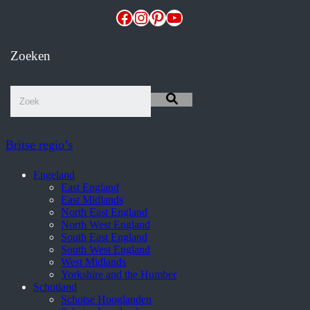
Facebook
Instagram
Pinterest
YouTube
Zoeken
Britse regio’s
Engeland
East England
East Midlands
North East England
North West England
South East England
South West England
West Midlands
Yorkshire and the Humber
Schotland
Schotse Hooglanden