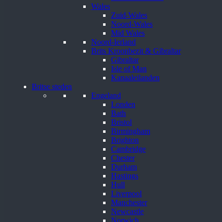
Wales
Zuid-Wales
Noord-Wales
Mid Wales
Noord-Ierland
Brits Kroonbezit & Gibraltar
Gibraltar
Isle of Man
Kanaaleilanden
Britse steden
Engeland
Londen
Bath
Bristol
Birmingham
Brighton
Cambridge
Chester
Durham
Hastings
Hull
Liverpool
Manchester
Newcastle
Norwich