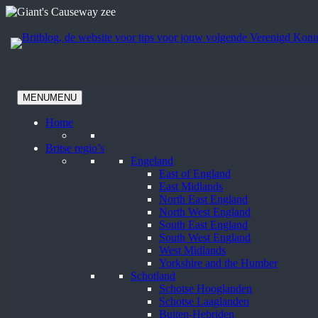
Ga
naar
de
inhoud
MENU
MENU
Home
Britse regio’s
Engeland
East of England
East Midlands
North East England
North West England
South East England
South West England
West Midlands
Yorkshire and the Humber
Schotland
Schotse Hooglanden
Schotse Laaglanden
Buiten-Hebriden