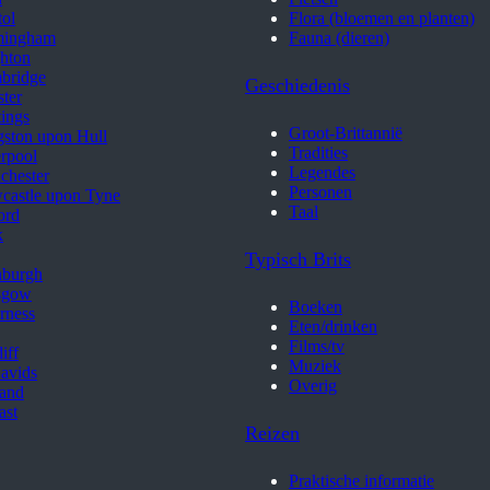
tol
Flora (bloemen en planten)
mingham
Fauna (dieren)
hton
bridge
Geschiedenis
ter
ings
Groot-Brittannië
ston upon Hull
Tradities
rpool
Legendes
chester
Personen
castle upon Tyne
Taal
ord
k
Typisch Brits
nburgh
sgow
Boeken
rness
Eten/drinken
Films/tv
iff
Muziek
avids
Overig
land
ast
Reizen
Praktische informatie