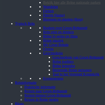
Bekijk hier alle Britse nationale parken
Wandelen
Fietsen
Dieren (fauna)
Bloemen en planten (flora)
Typisch Brits
Boeken over Groot-Brittannië
Brits eten en drinken
Britse tv-series en films
Britse muziek
My Great Britain
Overig
Geschiedenis
Geschiedenis van Groot-Brittannië
Britse tradities
Britse legendes
Beroemde Britse personen
Taal in het Verenigd Koninkrijk
Evenementen
Reisinformatie
Praktische informatie
Reizen naar Groot-Brittannië
Reizen binnen Groot-Brittannië
Reizen in Britse steden
Blogs