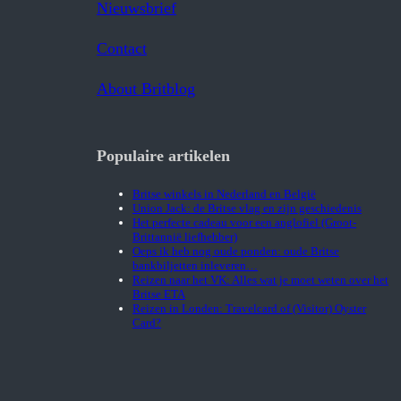
Nieuwsbrief
Contact
About Britblog
Populaire artikelen
Britse winkels in Nederland en België
Union Jack: de Britse vlag en zijn geschiedenis
Het perfecte cadeau voor een anglofiel (Groot-
Brittannië liefhebber)
Oeps ik heb nog oude ponden: oude Britse
bankbiljetten inleveren…
Reizen naar het VK: Alles wat je moet weten over het
Britse ETA
Reizen in Londen: Travelcard of (Visitor) Oyster
Card?