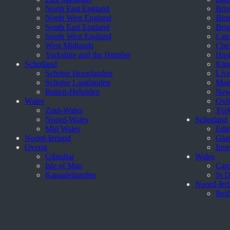
North East England
Bris
North West England
Bir
South East England
Brig
South West England
Cam
West Midlands
Ches
Yorkshire and the Humber
Hast
Schotland
King
Schotse Hooglanden
Live
Schotse Laaglanden
Man
Buiten-Hebriden
New
Wales
Oxf
Zuid-Wales
Yor
Noord-Wales
Schotland
Mid Wales
Edi
Noord-Ierland
Gla
Overig
Inve
Gibraltar
Wales
Isle of Man
Card
Kanaaleilanden
St D
Noord-Ier
Belf