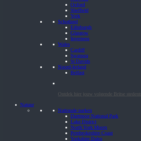
Oxford
Sheffield
York
Schotland
Edinburgh
Glasgow
Inverness
Wales
Cardiff
Swansea
St Davids
Noord-Ierland
Belfast
Ontdek hier jouw volgende Britse steden
Natuur
Nationale parken
Dartmoor National Park
Lake District
North York Moors
Pembrokeshire Coast
Yorkshire Dales