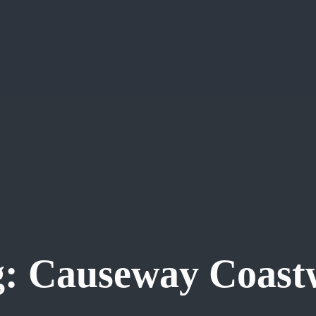
g:
Causeway Coast