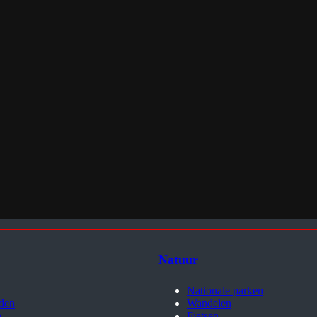
Natuur
Nationale parken
den
Wandelen
h
Fietsen