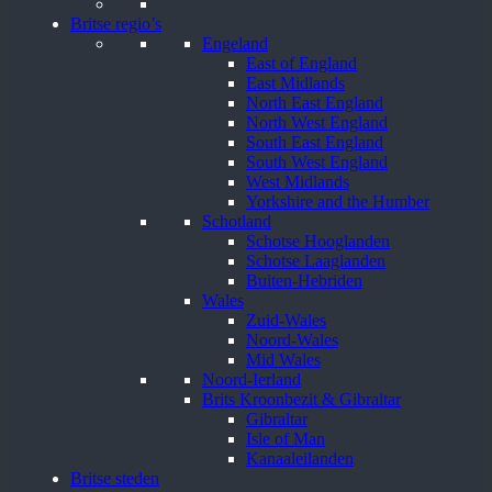
Britse regio’s
Engeland
East of England
East Midlands
North East England
North West England
South East England
South West England
West Midlands
Yorkshire and the Humber
Schotland
Schotse Hooglanden
Schotse Laaglanden
Buiten-Hebriden
Wales
Zuid-Wales
Noord-Wales
Mid Wales
Noord-Ierland
Brits Kroonbezit & Gibraltar
Gibraltar
Isle of Man
Kanaaleilanden
Britse steden