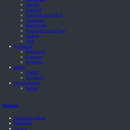
Chester
Hastings
Kingston upon Hull
Liverpool
Manchester
Newcastle upon Tyne
Oxford
York
Schotland
Edinburgh
Glasgow
Inverness
Wales
Cardiff
St Davids
Noord-Ierland
Belfast
Natuur
Nationale parken
Wandelen
Fietsen