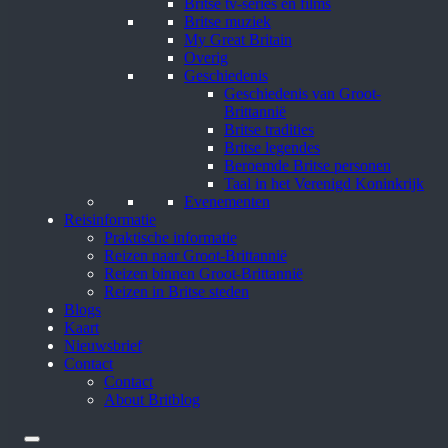
Britse tv-series en films
Britse muziek
My Great Britain
Overig
Geschiedenis
Geschiedenis van Groot-
Brittannië
Britse tradities
Britse legendes
Beroemde Britse personen
Taal in het Verenigd Koninkrijk
Evenementen
Reisinformatie
Praktische informatie
Reizen naar Groot-Brittannië
Reizen binnen Groot-Brittannië
Reizen in Britse steden
Blogs
Kaart
Nieuwsbrief
Contact
Contact
About Britblog