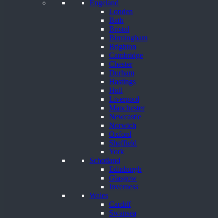
Engeland
Londen
Bath
Bristol
Birmingham
Brighton
Cambridge
Chester
Durham
Hastings
Hull
Liverpool
Manchester
Newcastle
Norwich
Oxford
Sheffield
York
Schotland
Edinburgh
Glasgow
Inverness
Wales
Cardiff
Swansea