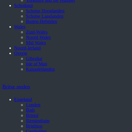
Yorkshire and the Humber
Schotland
Schotse Hooglanden
Schotse Laaglanden
Buiten-Hebriden
Wales
Zuid-Wales
Noord-Wales
Mid Wales
Noord-Ierland
Overig
Gibraltar
Isle of Man
Kanaaleilanden
Britse steden
Engeland
Londen
Bath
Bristol
Birmingham
Brighton
Cambridge