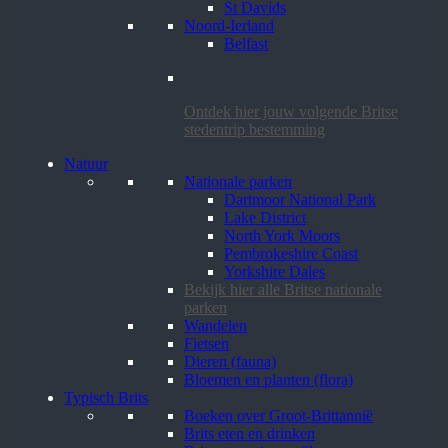
St Davids
Noord-Ierland
Belfast
Ontdek hier jouw volgende Britse
stedentrip bestemming
Natuur
Nationale parken
Dartmoor National Park
Lake District
North York Moors
Pembrokeshire Coast
Yorkshire Dales
Bekijk hier alle Britse nationale
parken
Wandelen
Fietsen
Dieren (fauna)
Bloemen en planten (flora)
Typisch Brits
Boeken over Groot-Brittannië
Brits eten en drinken