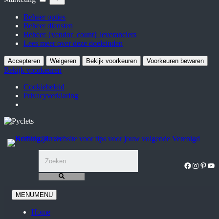
Beheer opties
Beheer diensten
Beheer {vendor_count} leveranciers
Lees meer over deze doeleinden
Accepteren
Weigeren
Bekijk voorkeuren
Voorkeuren bewaren
Bekijk voorkeuren
Cookiebeleid
Privacyverklaring
Ga
naar
de
inhoud
Facebook
Instagra
Pinter
You
MENU
MENU
Home