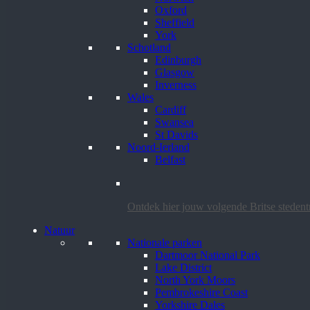
Oxford
Sheffield
York
Schotland
Edinburgh
Glasgow
Inverness
Wales
Cardiff
Swansea
St Davids
Noord-Ierland
Belfast
Ontdek hier jouw volgende Britse steden
Natuur
Nationale parken
Dartmoor National Park
Lake District
North York Moors
Pembrokeshire Coast
Yorkshire Dales