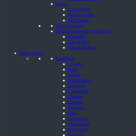
Wales
Zuid-Wales
Noord-Wales
Mid Wales
Noord-Ierland
Brits Kroonbezit & Gibraltar
Gibraltar
Isle of Man
Kanaaleilanden
Britse steden
Engeland
Londen
Bath
Bristol
Birmingham
Brighton
Cambridge
Chester
Durham
Hastings
Hull
Liverpool
Manchester
Newcastle
Norwich