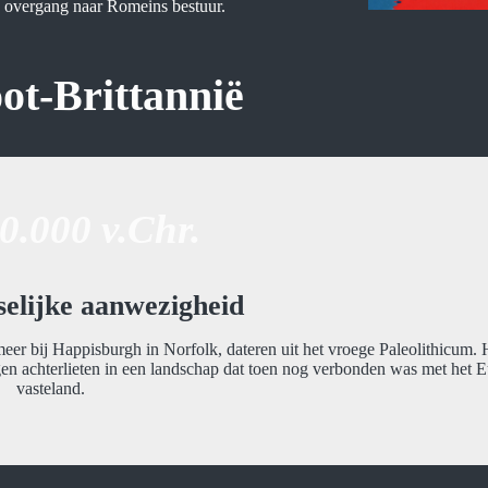
e overgang naar Romeins bestuur.
oot-Brittannië
00.000 v.Chr.
elijke aanwezigheid
meer bij Happisburgh in Norfolk, dateren uit het vroege Paleolithicum. 
gen achterlieten in een landschap dat toen nog verbonden was met het 
vasteland.