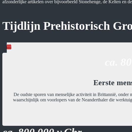
afzonderlijke artikelen over bijvoorbeeld Stonehenge, de Kelten en d
Tijdlijn Prehistorisch Gr
ca. 8
Eerste mens
De oudste sporen van menselijke activiteit in Brittannië, onder 
waarschijnlijk om voorlopers van de Neanderthaler die werktui