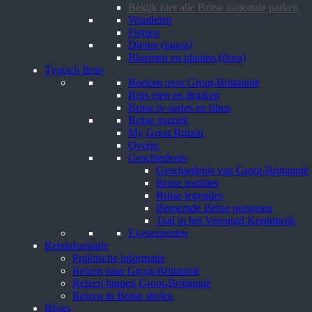
Bekijk hier alle Britse nationale parken
Wandelen
Fietsen
Dieren (fauna)
Bloemen en planten (flora)
Typisch Brits
Boeken over Groot-Brittannië
Brits eten en drinken
Britse tv-series en films
Britse muziek
My Great Britain
Overig
Geschiedenis
Geschiedenis van Groot-Brittannië
Britse tradities
Britse legendes
Beroemde Britse personen
Taal in het Verenigd Koninkrijk
Evenementen
Reisinformatie
Praktische informatie
Reizen naar Groot-Brittannië
Reizen binnen Groot-Brittannië
Reizen in Britse steden
Blogs