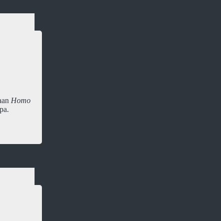
 aan
Homo
pa.