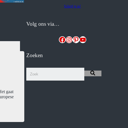
Schrijf je in!
Volg ons via…
Facebook
Instagram
Pinterest
YouTube
Zoeken
Het gaat
Europese