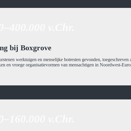
0–400.000 v.Chr.
ng bij Boxgrove
urstenen werktuigen en menselijke botresten gevonden, toegeschreven
ieken en vroege organisatievormen van mensachtigen in Noordwest-Euro
0–160.000 v.Chr.