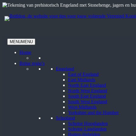
Ga
naar
de
inhoud
MENU
MENU
Home
Britse regio’s
Engeland
East of England
East Midlands
North East England
North West England
South East England
South West England
West Midlands
Yorkshire and the Humber
Schotland
Schotse Hooglanden
Schotse Laaglanden
Buiten-Hebriden