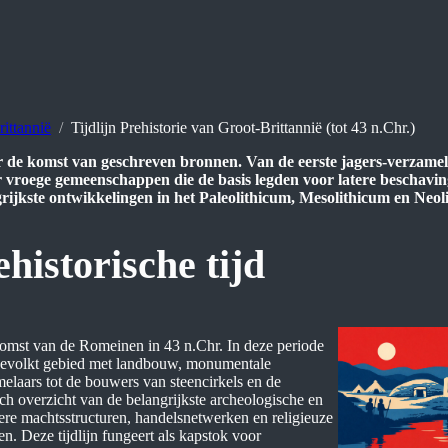
ittannië
Tijdlijn Prehistorie van Groot-Brittannië (tot 43 n.Chr.)
r de komst van geschreven bronnen. Van de eerste jagers-verzamel
vroege gemeenschappen die de basis legden voor latere beschavin
ngrijkste ontwikkelingen in het Paleolithicum, Mesolithicum en Neol
historische tijd
 komst van de Romeinen in 43 n.Chr. In deze periode
htbevolkt gebied met landbouw, monumentale
laars tot de bouwers van steencirkels en de
sch overzicht van de belangrijkste archeologische en
ere machtsstructuren, handelsnetwerken en religieuze
. Deze tijdlijn fungeert als kapstok voor