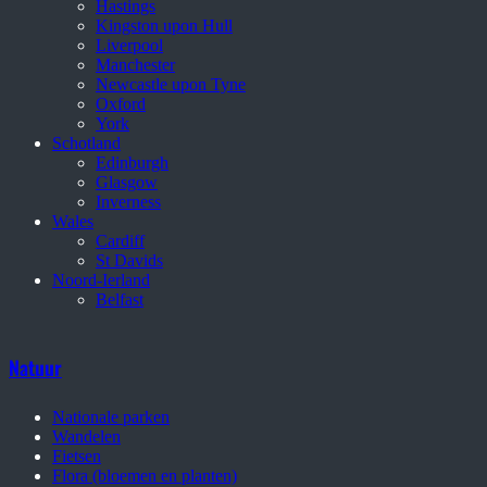
Hastings
Kingston upon Hull
Liverpool
Manchester
Newcastle upon Tyne
Oxford
York
Schotland
Edinburgh
Glasgow
Inverness
Wales
Cardiff
St Davids
Noord-Ierland
Belfast
Natuur
Nationale parken
Wandelen
Fietsen
Flora (bloemen en planten)