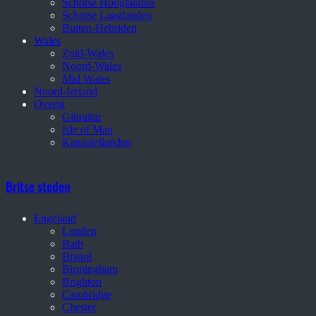
Schotse Hooglanden
Schotse Laaglanden
Buiten-Hebriden
Wales
Zuid-Wales
Noord-Wales
Mid Wales
Noord-Ierland
Overig
Gibraltar
Isle of Man
Kanaaleilanden
Britse steden
Engeland
Londen
Bath
Bristol
Birmingham
Brighton
Cambridge
Chester