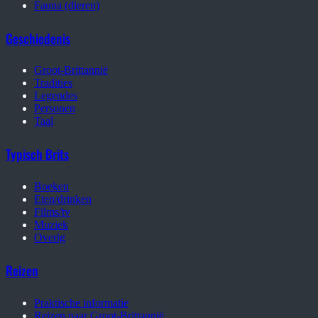
Fauna (dieren)
Geschiedenis
Groot-Brittannië
Tradities
Legendes
Personen
Taal
Typisch Brits
Boeken
Eten/drinken
Films/tv
Muziek
Overig
Reizen
Praktische informatie
Reizen naar Groot-Brittannië