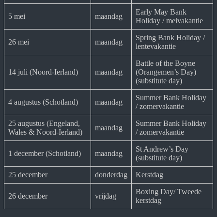
Early May Bank
5 mei
maandag
Holiday / meivakantie
Spring Bank Holiday /
26 mei
maandag
lentevakantie
Battle of the Boyne
14 juli (Noord-Ierland)
maandag
(Orangemen’s Day)
(substitute day)
Summer Bank Holiday
4 augustus (Schotland)
maandag
/ zomervakantie
25 augustus (Engeland,
Summer Bank Holiday
maandag
Wales & Noord-Ierland)
/ zomervakantie
St Andrew’s Day
1 december (Schotland)
maandag
(substitute day)
25 december
donderdag
Kerstdag
Boxing Day/ Tweede
26 december
vrijdag
kerstdag