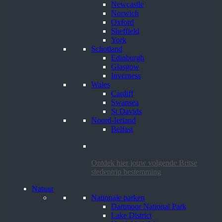
Newcastle
Norwich
Oxford
Sheffield
York
Schotland
Edinburgh
Glasgow
Inverness
Wales
Cardiff
Swansea
St Davids
Noord-Ierland
Belfast
Ontdek hier jouw volgende Britse
stedentrip bestemming
Natuur
Nationale parken
Dartmoor National Park
Lake District