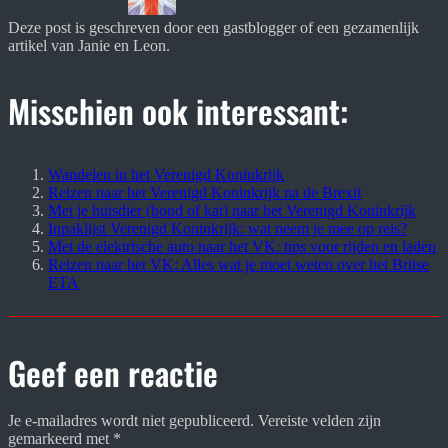
Deze post is geschreven door een gastblogger of een gezamenlijk 
artikel van Janie en Leon.
Misschien ook interessant:
Wandelen in het Verenigd Koninkrijk
Reizen naar het Verenigd Koninkrijk na de Brexit
Met je huisdier (hond of kat) naar het Verenigd Koninkrijk
Inpaklijst Verenigd Koninkrijk: wat neem je mee op reis?
Met de elektrische auto naar het VK: tips voor rijden en laden
Reizen naar het VK: Alles wat je moet weten over het Britse
ETA
Geef een reactie
Je e-mailadres wordt niet gepubliceerd.
Vereiste velden zijn
gemarkeerd met
*