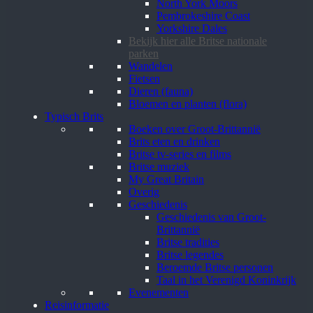
North York Moors
Pembrokeshire Coast
Yorkshire Dales
Bekijk hier alle Britse nationale
parken
Wandelen
Fietsen
Dieren (fauna)
Bloemen en planten (flora)
Typisch Brits
Boeken over Groot-Brittannië
Brits eten en drinken
Britse tv-series en films
Britse muziek
My Great Britain
Overig
Geschiedenis
Geschiedenis van Groot-
Brittannië
Britse tradities
Britse legendes
Beroemde Britse personen
Taal in het Verenigd Koninkrijk
Evenementen
Reisinformatie