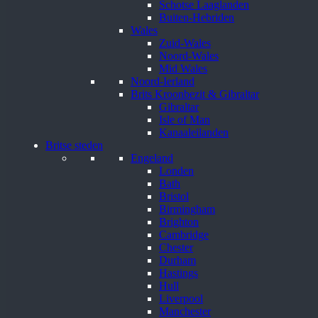
Schotse Laaglanden
Buiten-Hebriden
Wales
Zuid-Wales
Noord-Wales
Mid Wales
Noord-Ierland
Brits Kroonbezit & Gibraltar
Gibraltar
Isle of Man
Kanaaleilanden
Britse steden
Engeland
Londen
Bath
Bristol
Birmingham
Brighton
Cambridge
Chester
Durham
Hastings
Hull
Liverpool
Manchester