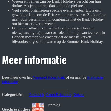
Wegen en treinen zijn op Bank Holidays berucht om hun
drukte. Als je kunt, reis dan buiten de piekuren.
Veel steden organiseren speciale evenementen. Dit is een
geweldige kans om de Britse cultuur te ervaren. Zoek online
naar jouw bestemming in combinatie met de Bank Holiday
om hier meer over te weten.
De meeste attracties en winkels zijn open (op kerst en
nieuwjaarsdag na), maar controleer dit altijd van tevoren. In
Londen kwamen we erachter dat de meeste kerken
bijvoorbeeld gesloten waren op de Summer Bank Holiday.
Meer informatie
Lees meer over het
Verenigd Koninkrijk
of ga naar de
Praktische
informatie
.
Categorieën:
Praktisch
, 
Groot-Brittannië
, 
Reizen
Britblog
Geschreven door: