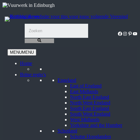
Ga
naar
de
inhoud
Facebook
Instagra
Pinter
You
MENU
MENU
Home
Britse regio’s
Engeland
East of England
East Midlands
North East England
North West England
South East England
South West England
West Midlands
Yorkshire and the Humber
Schotland
Schotse Hooglanden