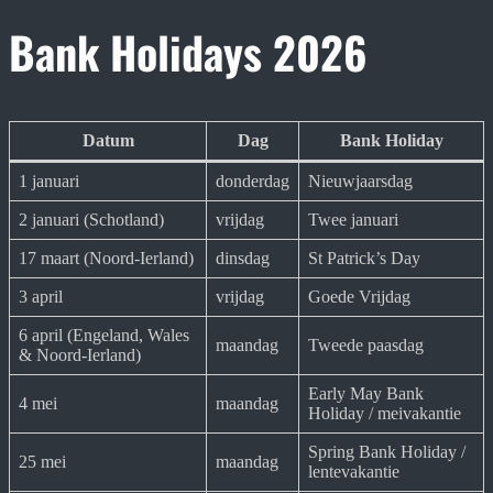
Bank Holidays 2026
Datum
Dag
Bank Holiday
1 januari
donderdag
Nieuwjaarsdag
2 januari (Schotland)
vrijdag
Twee januari
17 maart (Noord-Ierland)
dinsdag
St Patrick’s Day
3 april
vrijdag
Goede Vrijdag
6 april (Engeland, Wales
maandag
Tweede paasdag
& Noord-Ierland)
Early May Bank
4 mei
maandag
Holiday / meivakantie
Spring Bank Holiday /
25 mei
maandag
lentevakantie