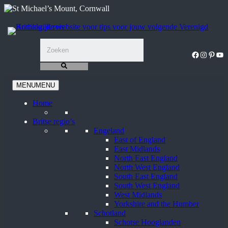
Ga
naar
de
inhoud
Facebook
Instagra
Pinter
You
MENU
MENU
Home
Britse regio’s
Engeland
East of England
East Midlands
North East England
North West England
South East England
South West England
West Midlands
Yorkshire and the Humber
Schotland
Schotse Hooglanden