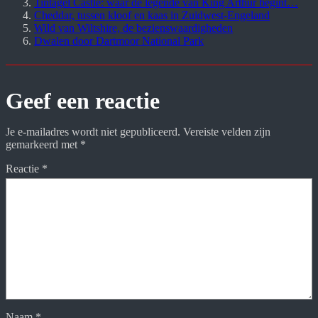
Tintagel Castle: waar de legende van King Arthur begint…
Cheddar, tussen kloof en kaas in Zuidwest-Engeland
Wild van Wiltshire, de bezienswaardigheden
Dwalen door Dartmoor National Park
Geef een reactie
Je e-mailadres wordt niet gepubliceerd.
Vereiste velden zijn
gemarkeerd met
*
Reactie
*
Naam
*