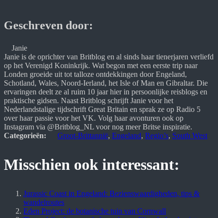
Geschreven door:
Janie
Janie is de oprichter van Britblog en al sinds haar tienerjaren verliefd 
op het Verenigd Koninkrijk. Wat begon met een eerste trip naar 
Londen groeide uit tot talloze ontdekkingen door Engeland, 
Schotland, Wales, Noord-Ierland, het Isle of Man en Gibraltar. Die 
ervaringen deelt ze al ruim 10 jaar hier in persoonlijke reisblogs en 
praktische gidsen. Naast Britblog schrijft Janie voor het 
Nederlandstalige tijdschrift Great Britain en sprak ze op Radio 5 
over haar passie voor het VK. Volg haar avonturen ook op 
Instagram via @Britblog_NL voor nog meer Britse inspiratie.
Categorieën:
Groot-Brittannië
, 
Engeland
, 
Regio’s
, 
South West
Misschien ook interessant:
Jurassic Coast in Engeland: Bezienswaardigheden, tips &
wandelroutes
Eden Project: de botanische tuin van Cornwall