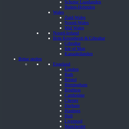
Schotse Laaglanden
Buiten-Hebriden
Wales
Zuid-Wales
Noord-Wales
Mid Wales
Noord-Ierland
Brits Kroonbezit & Gibraltar
Gibraltar
Isle of Man
Kanaaleilanden
Britse steden
Engeland
Londen
Bath
Bristol
Birmingham
Brighton
Cambridge
Chester
Durham
Hastings
Hull
Liverpool
Manchester