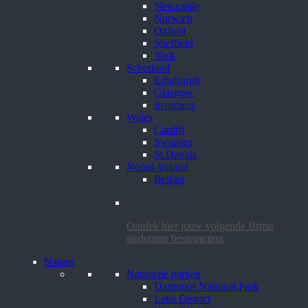
Newcastle
Norwich
Oxford
Sheffield
York
Schotland
Edinburgh
Glasgow
Inverness
Wales
Cardiff
Swansea
St Davids
Noord-Ierland
Belfast
Ontdek hier jouw volgende Britse
stedentrip bestemming
Natuur
Nationale parken
Dartmoor National Park
Lake District