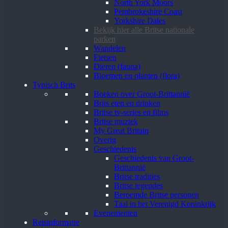
North York Moors
Pembrokeshire Coast
Yorkshire Dales
Bekijk hier alle Britse nationale
parken
Wandelen
Fietsen
Dieren (fauna)
Bloemen en planten (flora)
Typisch Brits
Boeken over Groot-Brittannië
Brits eten en drinken
Britse tv-series en films
Britse muziek
My Great Britain
Overig
Geschiedenis
Geschiedenis van Groot-
Brittannië
Britse tradities
Britse legendes
Beroemde Britse personen
Taal in het Verenigd Koninkrijk
Evenementen
Reisinformatie