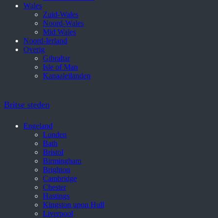
Wales
Zuid-Wales
Noord-Wales
Mid Wales
Noord-Ierland
Overig
Gibraltar
Isle of Man
Kanaaleilanden
Britse steden
Engeland
Londen
Bath
Bristol
Birmingham
Brighton
Cambridge
Chester
Hastings
Kingston upon Hull
Liverpool