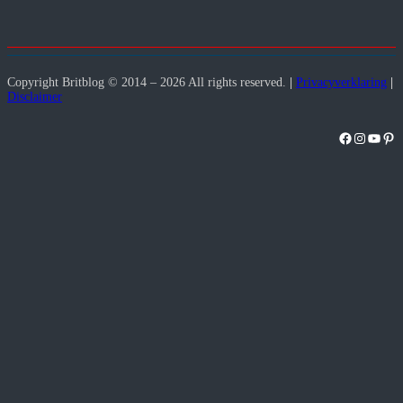
Copyright Britblog © 2014 – 2026 All rights reserved.
|
Privacyverklaring
|
Disclaimer
Facebook
Instagra
YouT
Pint