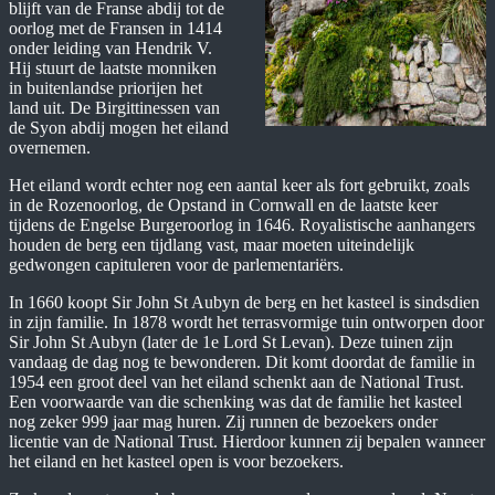
blijft van de Franse abdij tot de
oorlog met de Fransen in 1414
onder leiding van Hendrik V.
Hij stuurt de laatste monniken
in buitenlandse priorijen het
land uit. De Birgittinessen van
de Syon abdij mogen het eiland
overnemen.
Het eiland wordt echter nog een aantal keer als fort gebruikt, zoals
in de Rozenoorlog, de Opstand in Cornwall en de laatste keer
tijdens de Engelse Burgeroorlog in 1646. Royalistische aanhangers
houden de berg een tijdlang vast, maar moeten uiteindelijk
gedwongen capituleren voor de parlementariërs.
In 1660 koopt Sir John St Aubyn de berg en het kasteel is sindsdien
in zijn familie. In 1878 wordt het terrasvormige tuin ontworpen door
Sir John St Aubyn (later de 1e Lord St Levan). Deze tuinen zijn
vandaag de dag nog te bewonderen. Dit komt doordat de familie in
1954 een groot deel van het eiland schenkt aan de National Trust.
Een voorwaarde van die schenking was dat de familie het kasteel
nog zeker 999 jaar mag huren. Zij runnen de bezoekers onder
licentie van de National Trust. Hierdoor kunnen zij bepalen wanneer
het eiland en het kasteel open is voor bezoekers.