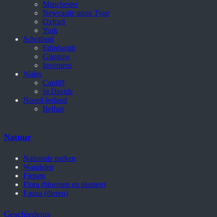
Manchester
Newcastle upon Tyne
Oxford
York
Schotland
Edinburgh
Glasgow
Inverness
Wales
Cardiff
St Davids
Noord-Ierland
Belfast
Natuur
Nationale parken
Wandelen
Fietsen
Flora (bloemen en planten)
Fauna (dieren)
Geschiedenis