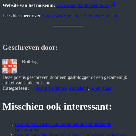
Website van het museum:
www.roalddahlmuseum.org
Lees hier meer over
South East England / Zuidoost Engeland
Geschreven door:
Britblog
Deze post is geschreven door een gastblogger of een gezamenlijk 
artikel van Janie en Leon.
Categorieën:
Groot-Brittannië
, 
Engeland
, 
South East
Misschien ook interessant:
Bezoek Newcastle Cathedral met de kenmerkende
lantaarntoren
Bezoek het echte Downton Abbey: Highclere Castle en de