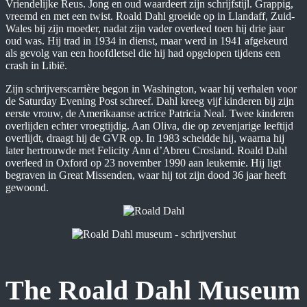
Vriendelijke Reus. Jong en oud waardeert zijn schrijfstijl. Grappig,
vreemd en met een twist. Roald Dahl groeide op in Llandaff, Zuid-
Wales bij zijn moeder, nadat zijn vader overleed toen hij drie jaar
oud was. Hij trad in 1934 in dienst, maar werd in 1941 afgekeurd
als gevolg van een hoofdletsel die hij had opgelopen tijdens een
crash in Libië.
Zijn schrijverscarrière begon in Washington, waar hij verhalen voor
de Saturday Evening Post schreef. Dahl kreeg vijf kinderen bij zijn
eerste vrouw, de Amerikaanse actrice Patricia Neal. Twee kinderen
overlijden echter vroegtijdig. Aan Oliva, die op zevenjarige leeftijd
overlijdt, draagt hij de GVR op. In 1983 scheidde hij, waarna hij
later hertrouwde met Felicity Ann d’Abreu Crosland. Roald Dahl
overleed in Oxford op 23 november 1990 aan leukemie. Hij ligt
begraven in Great Missenden, waar hij tot zijn dood 36 jaar heeft
gewoond.
The Roald Dahl Museum