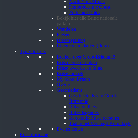
North York Moors
Pembrokeshire Coast
Yorkshire Dales
Bekijk hier alle Britse nationale
parken
Wandelen
Fietsen
Dieren (fauna)
Bloemen en planten (flora)
Typisch Brits
Boeken over Groot-Brittannië
Brits eten en drinken
Britse tv-series en films
Britse muziek
My Great Britain
Overig
Geschiedenis
Geschiedenis van Groot-
Brittannië
Britse tradities
Britse legendes
Beroemde Britse personen
Taal in het Verenigd Koninkrijk
Evenementen
Reisinformatie