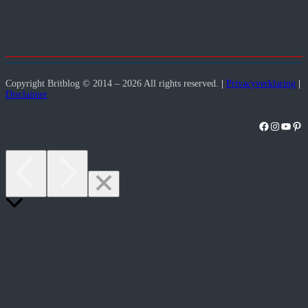
Copyright Britblog © 2014 – 2026 All rights reserved.
|
Privacyverklaring
|
Disclaimer
Facebook
Instagra
YouT
Pint