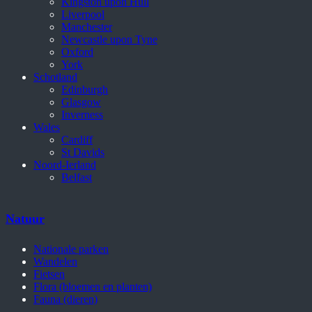
Kingston upon Hull
Liverpool
Manchester
Newcastle upon Tyne
Oxford
York
Schotland
Edinburgh
Glasgow
Inverness
Wales
Cardiff
St Davids
Noord-Ierland
Belfast
Natuur
Nationale parken
Wandelen
Fietsen
Flora (bloemen en planten)
Fauna (dieren)