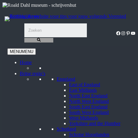
Ga
naar
de
inhoud
Facebook
Instagra
Pinter
You
MENU
MENU
Home
Britse regio’s
Engeland
East of England
East Midlands
North East England
North West England
South East England
South West England
West Midlands
Yorkshire and the Humber
Schotland
Schotse Hooglanden