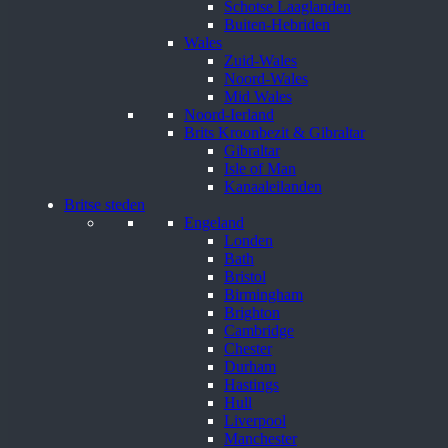
Schotse Laaglanden
Buiten-Hebriden
Wales
Zuid-Wales
Noord-Wales
Mid Wales
Noord-Ierland
Brits Kroonbezit & Gibraltar
Gibraltar
Isle of Man
Kanaaleilanden
Britse steden
Engeland
Londen
Bath
Bristol
Birmingham
Brighton
Cambridge
Chester
Durham
Hastings
Hull
Liverpool
Manchester