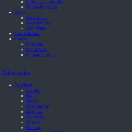
Schotse Laaglanden
Buiten-Hebriden
Wales
Zuid-Wales
Noord-Wales
Mid Wales
Noord-Ierland
Overig
Gibraltar
Isle of Man
Kanaaleilanden
Britse steden
Engeland
Londen
Bath
Bristol
Birmingham
Brighton
Cambridge
Chester
Hastings