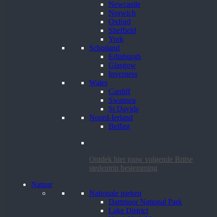
Newcastle
Norwich
Oxford
Sheffield
York
Schotland
Edinburgh
Glasgow
Inverness
Wales
Cardiff
Swansea
St Davids
Noord-Ierland
Belfast
Ontdek hier jouw volgende Britse
stedentrip bestemming
Natuur
Nationale parken
Dartmoor National Park
Lake District