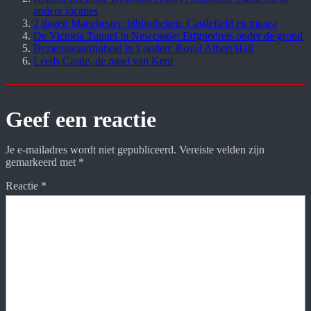
andere locaties
2 dagen Manchester: bibliotheken, Castlefield en musea
De Victoria Tunnel in Newcastle: Erfgoedreis onder de grond
Bezienswaardigheid in Londen: Royal Albert Hall
Leeds Castle, de parel van Kent
Geef een reactie
Je e-mailadres wordt niet gepubliceerd.
Vereiste velden zijn
gemarkeerd met
*
Reactie
*