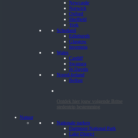
Newcastle
Norwich
Oxford
Sheffield
York
Schotland
Edinburgh
Glasgow
Inverness
Wales
Cardiff
Swansea
St Davids
Noord-Ierland
Belfast
Ontdek hier jouw volgende Britse
stedentrip bestemming
Natuur
Nationale parken
Dartmoor National Park
Lake District