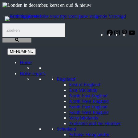
Ga
naar
de
inhoud
Facebook
Instagra
Pinte
Y
MENU
MENU
Home
Britse regio’s
Engeland
East of England
East Midlands
North East England
North West England
South East England
South West England
West Midlands
Yorkshire and the Humber
Schotland
Schotse Hooglanden