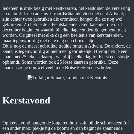
Iedereen is druk bezig met kerstkaarten, het kerstdiner, de versiering
en natuurlijk de cadeaus. Groot-Brittannië viert niet echt Advent; er
zijn echter twee gebruiken die eromheen hangen die ze nog wel
gebruiken. Zo heb je de adventskalender. Een kalender die op 1
december begint en waarbij bij elke dag een deurtje geopend mag
worden. Origineel met elke dag een beeltenis van kersttaferelen,
maar tegenwoordig met elke dag een chocolaatje.
Dit is nog de meest gebruikte traditie omtrent Advent. De andere, de
kaars, is tegenwoordig al niet meer gebruikelijk. Hierbij heb je een
kaars met 25 tekens daarop, waarbij je elke dag tot Kerst een stukje
opbrandt. Soms worden ook 25 losse kaarsen gebruikt. Deze
kaarsen zie je nog wel veel in de Britse kerken en scholen.
Kerstavond
Op kerstavond hangen de jongeren hun ‘sok’ bij de schoorsteen (of
een ander mooi plekje bij de boom) en dan begint de spannende
nacht. Natuurlijk is er ook wat lekkers achter gelaten voor de