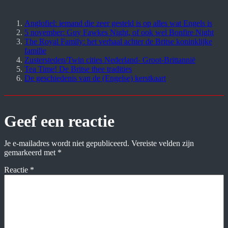
Anglofiel: iemand die zeer gesteld is op alles wat Engels is
5 november: Guy Fawkes Night, of ook wel Bonfire Night
The Royal Family: het verhaal achter de Britse koninklijke
familie
Zustersteden/Twin cities Nederland- Groot-Brittannië
Tea Time! De Britse thee tradities
De geschiedenis van de (Engelse) kerstkaart
Geef een reactie
Je e-mailadres wordt niet gepubliceerd.
Vereiste velden zijn
gemarkeerd met
*
Reactie
*