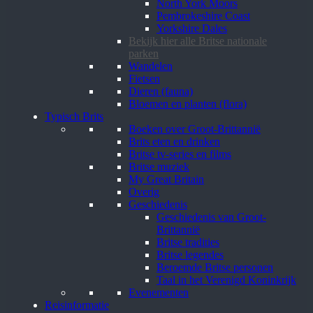
North York Moors
Pembrokeshire Coast
Yorkshire Dales
Bekijk hier alle Britse nationale
parken
Wandelen
Fietsen
Dieren (fauna)
Bloemen en planten (flora)
Typisch Brits
Boeken over Groot-Brittannië
Brits eten en drinken
Britse tv-series en films
Britse muziek
My Great Britain
Overig
Geschiedenis
Geschiedenis van Groot-
Brittannië
Britse tradities
Britse legendes
Beroemde Britse personen
Taal in het Verenigd Koninkrijk
Evenementen
Reisinformatie