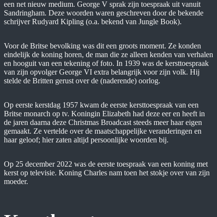
een net nieuw medium. George V sprak zijn toespraak uit vanuit
Sandringham. Deze woorden waren geschreven door de bekende
schrijver Rudyard Kipling (o.a. bekend van Jungle Book).
Voor de Britse bevolking was dit een groots moment. Ze konden
eindelijk de koning horen, de man die ze alleen kenden van verhalen
en hooguit van een tekening of foto. In 1939 was de kersttoespraak
van zijn opvolger George VI extra belangrijk voor zijn volk. Hij
stelde de Britten gerust over de (naderende) oorlog.
Op eerste kerstdag 1957 kwam de eerste kersttoespraak van een
Britse monarch op tv. Koningin Elizabeth had deze eer en heeft in
de jaren daarna deze Christmas Broadcast steeds meer haar eigen
gemaakt. Ze vertelde over de maatschappelijke veranderingen en
haar geloof; hier zaten altijd persoonlijke woorden bij.
Op 25 december 2022 was de eerste toespraak van een koning met
kerst op televisie. Koning Charles nam toen het stokje over van zijn
moeder.