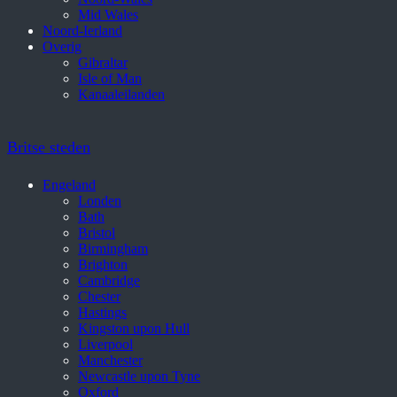
Mid Wales
Noord-Ierland
Overig
Gibraltar
Isle of Man
Kanaaleilanden
Britse steden
Engeland
Londen
Bath
Bristol
Birmingham
Brighton
Cambridge
Chester
Hastings
Kingston upon Hull
Liverpool
Manchester
Newcastle upon Tyne
Oxford