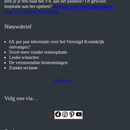
Ben je je reis naar het VK aan het plannen? Of gewoon
inspiratie aan het opdoen?
Kijk hier voor meer reisinspiratie
naar het Verenigd Koninkrijk.
Nieuwsbrief
6X per jaar informatie over het Verenigd Koninkrijk
ontvangen?
Nooit meer zonder reisinspiratie
Leuke winacties
De verrassendste bestemmingen
Zonder reclame
Schrijf je in!
Volg ons via…
Facebook
Instagram
Pinterest
YouTube