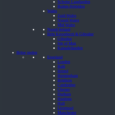
Schotse Laaglanden
Buiten-Hebriden
Wales
Zuid-Wales
Noord-Wales
Mid Wales
Noord-Ierland
Brits Kroonbezit & Gibraltar
Gibraltar
Isle of Man
Kanaaleilanden
Britse steden
Engeland
Londen
Bath
Bristol
Birmingham
Brighton
Cambridge
Chester
Durham
Hastings
Hull
Liverpool
Manchester