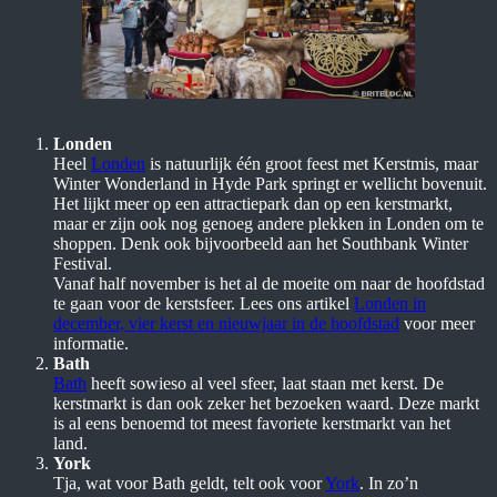
Londen
Heel
Londen
is natuurlijk één groot feest met Kerstmis, maar
Winter Wonderland in Hyde Park springt er wellicht bovenuit.
Het lijkt meer op een attractiepark dan op een kerstmarkt,
maar er zijn ook nog genoeg andere plekken in Londen om te
shoppen. Denk ook bijvoorbeeld aan het Southbank Winter
Festival.
Vanaf half november is het al de moeite om naar de hoofdstad
te gaan voor de kerstsfeer. Lees ons artikel
Londen in
december, vier kerst en nieuwjaar in de hoofdstad
voor meer
informatie.
Bath
Bath
heeft sowieso al veel sfeer, laat staan met kerst. De
kerstmarkt is dan ook zeker het bezoeken waard. Deze markt
is al eens benoemd tot meest favoriete kerstmarkt van het
land.
York
Tja, wat voor Bath geldt, telt ook voor
Y
o
rk
. In zo’n