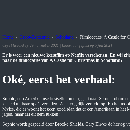
Home
Groot-Brittannië
Schotland
Filmlocaties: A Castle for 
Gepubliceerd op 29 november 2021 | Laatst aangepast op 5 juli 2024
Er is weer een nieuwe kerstfilm op Netflix verschenen. En wij zij
naar de filmlocaties van A Castle for Christmas in Schotland?
Oké, eerst het verhaal:
Sophie, een Amerikaanse bestseller auteur, gaat naar Schotland om ee
kasteel uit haar opa’s verhalen. Ze is er gelijk verliefd op. En het mooi
Myles, die er woont het geen goed plan dat er een Amerikaan in het k
jagen, maar zal dit hem lukken?
Sophie wordt gespeeld door Brooke Shields, Cary Elwes de hertog v