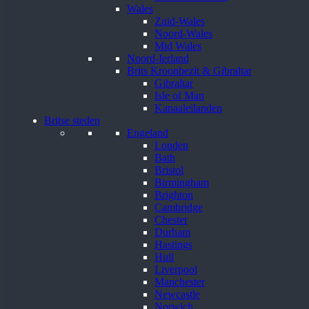
Wales
Zuid-Wales
Noord-Wales
Mid Wales
Noord-Ierland
Brits Kroonbezit & Gibraltar
Gibraltar
Isle of Man
Kanaaleilanden
Britse steden
Engeland
Londen
Bath
Bristol
Birmingham
Brighton
Cambridge
Chester
Durham
Hastings
Hull
Liverpool
Manchester
Newcastle
Norwich