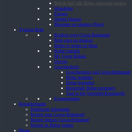
Bekijk hier alle Britse nationale parken
Wandelen
Fietsen
Dieren (fauna)
Bloemen en planten (flora)
Typisch Brits
Boeken over Groot-Brittannië
Brits eten en drinken
Britse tv-series en films
Britse muziek
My Great Britain
Overig
Geschiedenis
Geschiedenis van Groot-Brittannië
Britse tradities
Britse legendes
Beroemde Britse personen
Taal in het Verenigd Koninkrijk
Evenementen
Reisinformatie
Praktische informatie
Reizen naar Groot-Brittannië
Reizen binnen Groot-Brittannië
Reizen in Britse steden
Blogs