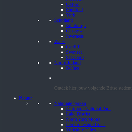
Oxford
Sheffield
York
Schotland
Edinburgh
Glasgow
Inverness
Wales
Cardiff
Swansea
St Davids
Noord-Ierland
Belfast
Ontdek hier jouw volgende Britse steden
Natuur
Nationale parken
Dartmoor National Park
Lake District
North York Moors
Pembrokeshire Coast
Yorkshire Dales