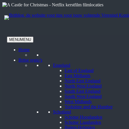
Ga
naar
de
inhoud
MENU
MENU
Home
Britse regio’s
Engeland
East of England
East Midlands
North East England
North West England
South East England
South West England
West Midlands
Yorkshire and the Humber
Schotland
Schotse Hooglanden
Schotse Laaglanden
Buiten-Hebriden