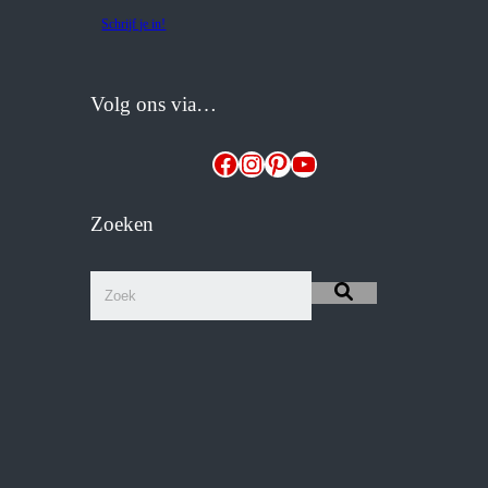
Schrijf je in!
Volg ons via…
Facebook
Instagram
Pinterest
YouTube
Zoeken