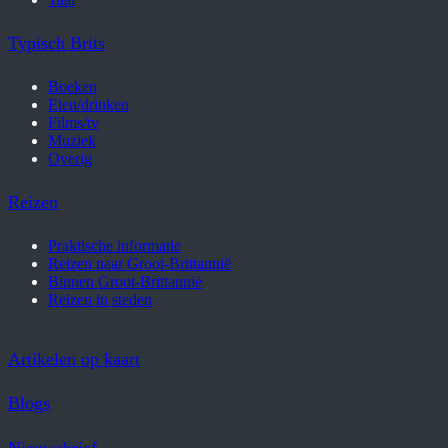
Typisch Brits
Boeken
Eten/drinken
Films/tv
Muziek
Overig
Reizen
Praktische informatie
Reizen naar Groot-Brittannië
Binnen Groot-Brittannië
Reizen in steden
Artikelen op kaart
Blogs