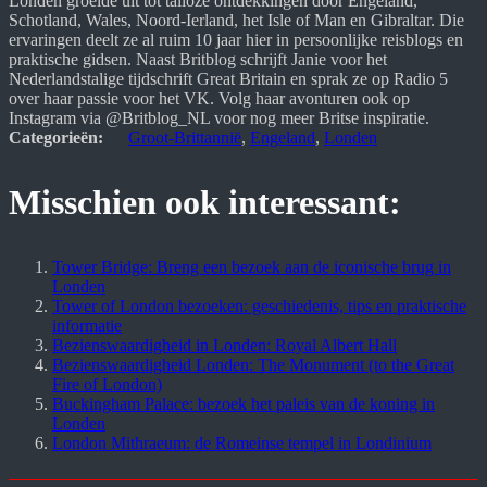
Londen groeide uit tot talloze ontdekkingen door Engeland, 
Schotland, Wales, Noord-Ierland, het Isle of Man en Gibraltar. Die 
ervaringen deelt ze al ruim 10 jaar hier in persoonlijke reisblogs en 
praktische gidsen. Naast Britblog schrijft Janie voor het 
Nederlandstalige tijdschrift Great Britain en sprak ze op Radio 5 
over haar passie voor het VK. Volg haar avonturen ook op 
Instagram via @Britblog_NL voor nog meer Britse inspiratie.
Categorieën:
Groot-Brittannië
, 
Engeland
, 
Londen
Misschien ook interessant:
Tower Bridge: Breng een bezoek aan de iconische brug in
Londen
Tower of London bezoeken: geschiedenis, tips en praktische
informatie
Bezienswaardigheid in Londen: Royal Albert Hall
Bezienswaardigheid Londen: The Monument (to the Great
Fire of London)
Buckingham Palace: bezoek het paleis van de koning in
Londen
London Mithraeum: de Romeinse tempel in Londinium