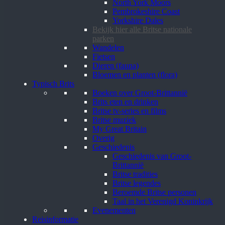
North York Moors
Pembrokeshire Coast
Yorkshire Dales
Bekijk hier alle Britse nationale
parken
Wandelen
Fietsen
Dieren (fauna)
Bloemen en planten (flora)
Typisch Brits
Boeken over Groot-Brittannië
Brits eten en drinken
Britse tv-series en films
Britse muziek
My Great Britain
Overig
Geschiedenis
Geschiedenis van Groot-
Brittannië
Britse tradities
Britse legendes
Beroemde Britse personen
Taal in het Verenigd Koninkrijk
Evenementen
Reisinformatie