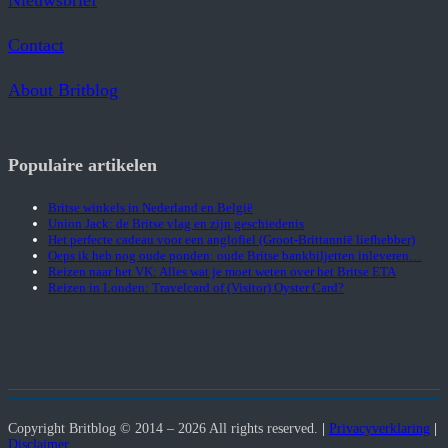
Nieuwsbrief
Contact
About Britblog
Populaire artikelen
Britse winkels in Nederland en België
Union Jack: de Britse vlag en zijn geschiedenis
Het perfecte cadeau voor een anglofiel (Groot-Brittannië liefhebber)
Oeps ik heb nog oude ponden: oude Britse bankbiljetten inleveren…
Reizen naar het VK: Alles wat je moet weten over het Britse ETA
Reizen in Londen: Travelcard of (Visitor) Oyster Card?
Copyright Britblog © 2014 – 2026 All rights reserved.
|
Privacyverklaring
|
Disclaimer