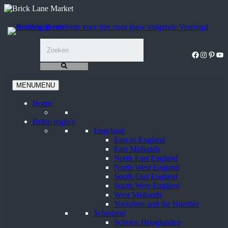
Ga
naar
de
inhoud
Facebook
Instagra
Pinter
You
MENU
MENU
Home
Britse regio’s
Engeland
East of England
East Midlands
North East England
North West England
South East England
South West England
West Midlands
Yorkshire and the Humber
Schotland
Schotse Hooglanden