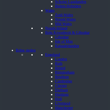
Schotse Laaglanden
Buiten-Hebriden
Wales
Zuid-Wales
Noord-Wales
Mid Wales
Noord-Ierland
Brits Kroonbezit & Gibraltar
Gibraltar
Isle of Man
Kanaaleilanden
Britse steden
Engeland
Londen
Bath
Bristol
Birmingham
Brighton
Cambridge
Chester
Durham
Hastings
Hull
Liverpool
Manchester