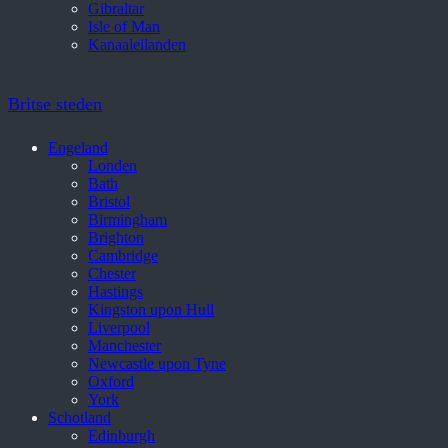
Gibraltar
Isle of Man
Kanaaleilanden
Britse steden
Engeland
Londen
Bath
Bristol
Birmingham
Brighton
Cambridge
Chester
Hastings
Kingston upon Hull
Liverpool
Manchester
Newcastle upon Tyne
Oxford
York
Schotland
Edinburgh