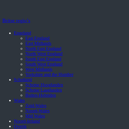
Britse regio’s
Engeland
East England
East Midlands
North East England
North West England
South East England
South West England
West Midlands
Yorkshire and the Humber
Schotland
Schotse Hooglanden
Schotse Laaglanden
Buiten-Hebriden
Wales
Zuid-Wales
Noord-Wales
Mid Wales
Noord-Ierland
Overig