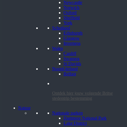
Newcastle
Norwich
Oxford
Sheffield
York
Schotland
Edinburgh
Glasgow
Inverness
Wales
Cardiff
Swansea
St Davids
Noord-Ierland
Belfast
Ontdek hier jouw volgende Britse
stedentrip bestemming
Natuur
Nationale parken
Dartmoor National Park
Lake District