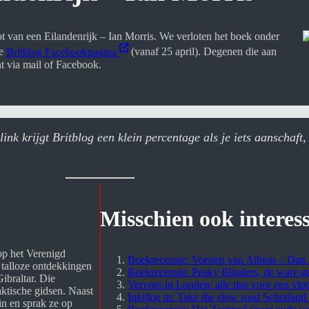
 van een Eilandenrijk – Ian Morris. We verloten het boek onder
de
Britblog Facebookpagina
(vanaf 25 april). Degenen die aan
t via mail of Facebook.
nk krijgt Britblog een klein percentage als je iets aanschaft, 
Misschien ook interes
op het Verenigd 
Boekrecensie: Vorsten van Albion – Dan
 talloze ontdekkingen 
Boekrecensie: Peaky Blinders, de ware g
braltar. Die 
Vervoer in Londen: alle tips voor een vlot
aktische gidsen. Naast 
Inkijkje in: Take the slow road Schotlan
in en sprak ze op 