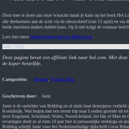
Door mee te doen aan onze winactie maak je kans op het boek Het Lot
alle deelnemers aan de actie via de nieuwsbrief (van 15 april) en via 
beide meedoen maken dubbel kans. Op 8 mei krijgt de winnaar berich
Lees hier meer
boekrecensies met een Britse twist
.
Janie | 2022
Deze pagina bevat een affiliate link naar bol.com. Met deze li
de koper hetzelfde.
Categorieën:
Boeken
, 
Typisch Brits
Geschreven door:
Janie
Janie is de oprichter van Britblog en al sinds haar tienerjaren verliefd 
Koninkrijk. Wat begon met een eerste trip naar Londen groeide uit tot
door Engeland, Schotland, Wales, Noord-Ierland, het Isle of Man en Gi
ervaringen deelt ze al ruim 10 jaar hier in persoonlijke reisblogs en pr
Britblog schrijft Janie voor het Nederlandstalige tijdschrift Great Brita