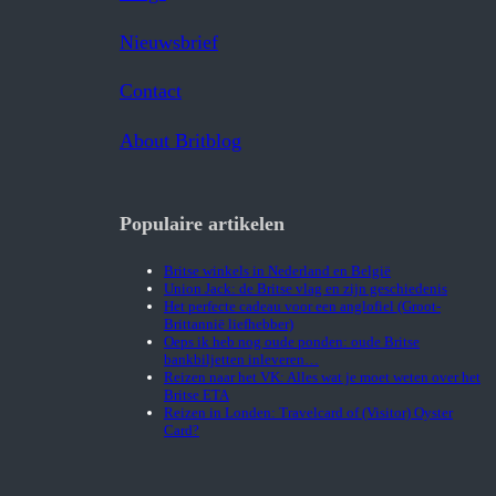
Nieuwsbrief
Contact
About Britblog
Populaire artikelen
Britse winkels in Nederland en België
Union Jack: de Britse vlag en zijn geschiedenis
Het perfecte cadeau voor een anglofiel (Groot-
Brittannië liefhebber)
Oeps ik heb nog oude ponden: oude Britse
bankbiljetten inleveren…
Reizen naar het VK: Alles wat je moet weten over het
Britse ETA
Reizen in Londen: Travelcard of (Visitor) Oyster
Card?