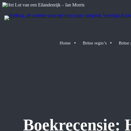
Ga
naar
de
inhoud
Home
Britse regio’s
Britse
Boekrecensie: 