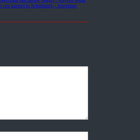
egen naar een nieuw begin) – Raynor Winn
p een kasteel in Schotland) – Josephine