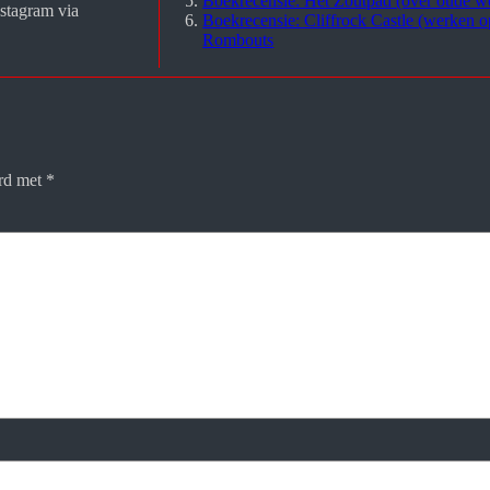
Boekrecensie: Het Zoutpad (over oude w
stagram via 
Boekrecensie: Cliffrock Castle (werken o
Rombouts
erd met
*