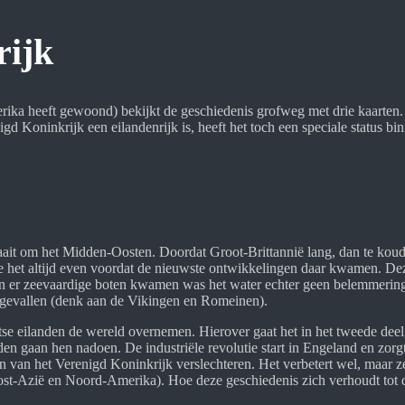
rijk
merika heeft gewoond) bekijkt de geschiedenis grofweg met drie kaarten
d Koninkrijk een eilandenrijk is, heeft het toch een speciale status bin
draait om het Midden-Oosten. Doordat Groot-Brittannië lang, dan te kou
de het altijd even voordat de nieuwste ontwikkelingen daar kwamen. 
oen er zeevaardige boten kwamen was het water echter geen belemmerin
ngevallen (denk aan de Vikingen en Romeinen).
e eilanden de wereld overnemen. Hierover gaat het in het tweede deel,
nden gaan hen nadoen. De industriële revolutie start in Engeland en zor
n van het Verenigd Koninkrijk verslechteren. Het verbetert wel, maar z
t-Azië en Noord-Amerika). Hoe deze geschiedenis zich verhoudt tot de