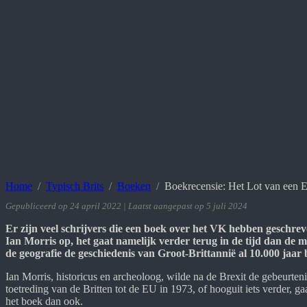
Home
Typisch Brits
Boeken
Boekrecensie: Het Lot van een E
Gepubliceerd op 24 april 2022 | Laatst aangepast op 5 juli 2024
Er zijn veel schrijvers die een boek over het VK hebben geschrev
Ian Morris op, het gaat namelijk verder terug in de tijd dan de 
de geografie de geschiedenis van Groot-Brittannië al 10.000 jaar 
Ian Morris, historicus en archeoloog, wilde na de Brexit de gebeurte
toetreding van de Britten tot de EU in 1973, of hooguit iets verder, gaa
het boek dan ook.