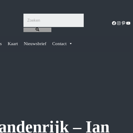
Facebook
Instagra
Pinter
You
s
Kaart
Nieuwsbrief
Contact
andenrijk – Ian