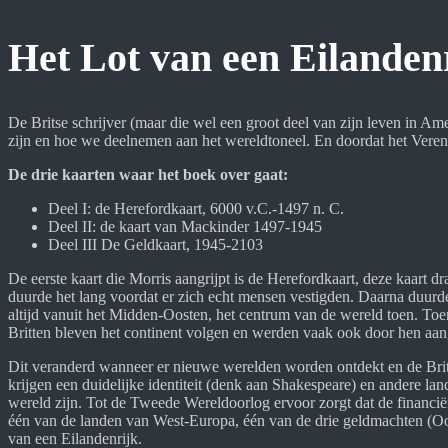
Het Lot van een Eilanden
De Britse schrijver (maar die wel een groot deel van zijn leven in A
zijn en hoe we deelnemen aan het wereldtoneel. En doordat het Verenig
De drie kaarten waar het boek over gaat:
Deel I: de Herefordkaart, 6000 v.C.-1497 n. C.
Deel II: de kaart van Mackinder 1497-1945
Deel III De Geldkaart, 1945-2103
De eerste kaart die Morris aangrijpt is de Herefordkaart, deze kaart 
duurde het lang voordat er zich echt mensen vestigden. Daarna duur
altijd vanuit het Midden-Oosten, het centrum van de wereld toen. T
Britten bleven het continent volgen en werden vaak ook door hen aa
Dit veranderd wanneer er nieuwe werelden worden ontdekt en de Brits
krijgen een duidelijke identiteit (denk aan Shakespeare) en andere la
wereld zijn. Tot de Tweede Wereldoorlog ervoor zorgt dat de financië
één van de landen van West-Europa, één van de drie geldmachten (Oos
van een Eilandenrijk.