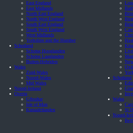
East England
Lon
East Midlands
Bat
North East England
Bris
North West England
Bir
South East England
Brig
South West England
Cam
West Midlands
Ches
Yorkshire and the Humber
Hast
Schotland
King
Schotse Hooglanden
Live
Schotse Laaglanden
Man
Buiten-Hebriden
New
Wales
Oxf
Zuid-Wales
Yor
Noord-Wales
Schotland
Mid Wales
Edi
Noord-Ierland
Gla
Overig
Inve
Gibraltar
Wales
Isle of Man
Card
Kanaaleilanden
St D
Noord-Ier
Belf