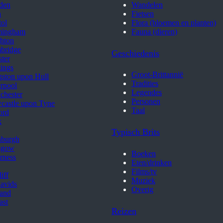
den
Wandelen
h
Fietsen
tol
Flora (bloemen en planten)
mingham
Fauna (dieren)
hton
bridge
Geschiedenis
ter
ings
Groot-Brittannië
ston upon Hull
Tradities
rpool
Legendes
chester
Personen
castle upon Tyne
Taal
ord
k
Typisch Brits
nburgh
sgow
Boeken
rness
Eten/drinken
Films/tv
iff
Muziek
avids
Overig
land
ast
Reizen