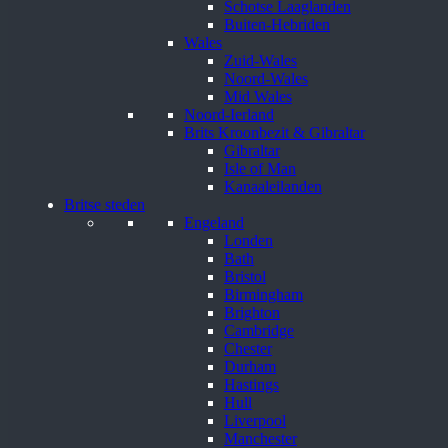
Schotse Laaglanden
Buiten-Hebriden
Wales
Zuid-Wales
Noord-Wales
Mid Wales
Noord-Ierland
Brits Kroonbezit & Gibraltar
Gibraltar
Isle of Man
Kanaaleilanden
Britse steden
Engeland
Londen
Bath
Bristol
Birmingham
Brighton
Cambridge
Chester
Durham
Hastings
Hull
Liverpool
Manchester