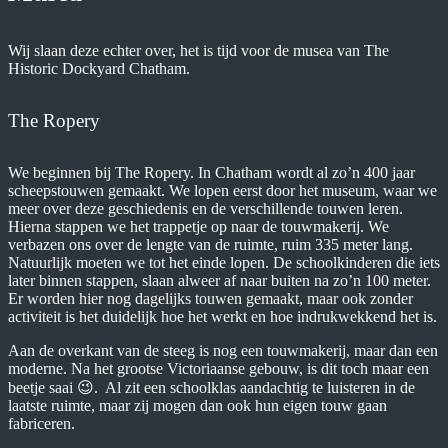
Wij slaan deze echter over, het is tijd voor de musea van The
Historic Dockyard Chatham.
The Ropery
We beginnen bij The Ropery. In Chatham wordt al zo’n 400 jaar
scheepstouwen gemaakt. We lopen eerst door het museum, waar we
meer over deze geschiedenis en de verschillende touwen leren.
Hierna stappen we het trappetje op naar de touwmakerij. We
verbazen ons over de lengte van de ruimte, ruim 335 meter lang.
Natuurlijk moeten we tot het einde lopen. De schoolkinderen die iets
later binnen stappen, slaan alweer af naar buiten na zo’n 100 meter.
Er worden hier nog dagelijks touwen gemaakt, maar ook zonder
activiteit is het duidelijk hoe het werkt en hoe indrukwekkend het is.
Aan de overkant van de steeg is nog een touwmakerij, maar dan een
moderne. Na het grootse Victoriaanse gebouw, is dit toch maar een
beetje saai 😉. Al zit een schoolklas aandachtig te luisteren in de
laatste ruimte, maar zij mogen dan ook hun eigen touw gaan
fabriceren.