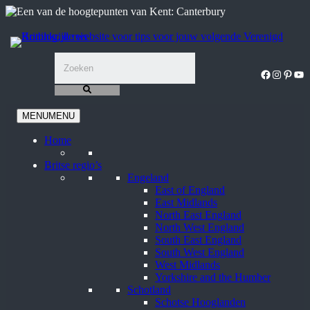
Ga
naar
de
inhoud
Facebook
Instagra
Pinter
You
MENU
MENU
Home
Britse regio’s
Engeland
East of England
East Midlands
North East England
North West England
South East England
South West England
West Midlands
Yorkshire and the Humber
Schotland
Schotse Hooglanden