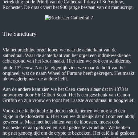
betrekking tot de Priorij van de Cathedral Priory of St Andrew,
Rochester. De draak viert het 900-jarige bestaan van dit manuscript.
The Sanctuary
Via het prachtige orgel lopen we naar de achterkant van de
kathedraal. Waar de achterkant van het orgel een indrukwekkende
achtergrond van het koor maakt. Hier zien we ook een schildering
e
uit de 13
eeuw. Nou ja, eigenlijk zien we maar de helft van het
origineel, wat de naam Wheel of Furtune heeft gekregen. Het maakt
nieuwsgierig naar de andere helft.
Aan de andere kant zien we het Caen-stenen altaar dat in 1873 is
ontworpen door Sir Gilbert Scott. Het is een geschenk van Canon
Griffith en zijn vrouw en toont het Laatste Avondmaal in hoogreliëf.
Voordat de kathedraal zijn deuren sluit, nemen we nog snel een
kijkje in de kloostertuin. Hier zien we duidelijk dat dit ooit een abdij
geweest is. Maar met het sluiten van de kloosters, moest ook
Rochester er aan geloven en is dit gedeelte vernietigd. We hebben
nog net genoeg tijd om de crypte te bezoeken. Het café is al gesloten