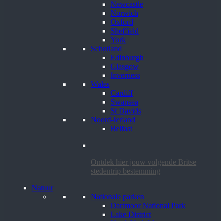
Newcastle
Norwich
Oxford
Sheffield
York
Schotland
Edinburgh
Glasgow
Inverness
Wales
Cardiff
Swansea
St Davids
Noord-Ierland
Belfast
Ontdek hier jouw volgende Britse
stedentrip bestemming
Natuur
Nationale parken
Dartmoor National Park
Lake District