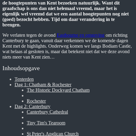
de hoogtepunten van Kent bezoeken natuurlijk. Want dit
graafschap is ons dan niet helemaal vreemd, maar het is
eigenlijk wel vreemd dat we een aantal hoogtepunten nog niet
(goed) bezocht hebben. Tijd om daar verandering in te
brengen.
We verlaten tegen de avond
Eastbourne en omgeving
om richting
Canterbury te gaan, vanuit daar verkennen we de komende dagen
Kent met de highlights. Onderweg komen we langs Bodiam Castle,
wat helaas al gesloten is, maar dat betekent niet dat we deze avond
niets meer van Kent zien…
Inhoudsopgave
Tenterden
Dag 1: Chatham & Rochester
The Historic Dockyard Chatham
Rochester
Dag 2: Canterbury
Canterbury Cathedral
Tiny Tim's Tearoom
St Peter's Anglican Church