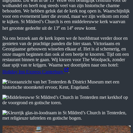
ingepland. Dit was in de 13
eeuw een belangrijk centrum voor de
wolhandel en heeft nog steeds veel van zijn historische charme
behouden. We hebben geluk dat de kerk nog open is. Waarschijnlijk
voor een evenement later die avond, maar we zijn welkom om rond
te kijken. St Mildred’s Church is een middeleeuwse kerk waarvan
e
e
het grootste gedeelte uit de 13
en 14
eeuw komt.
Na ons bezoek aan de kerk lopen we de hoofdstraat verder door en
genieten van de prachtige panden die hier staan. Victoriaans en
Georgiaanse gebouwen wisselen elkaar af. Het is al schemerig, en
onze magen beginnen dan ook al een beetje te knorren. Tijd om een
restaurant binnen te gaan. Wij kiezen voor The Woolpack, zonder
daar spijt van te krijgen. Waarna we doorrijden naar ons hotel:
Holiday Inn Express Canterbury
.