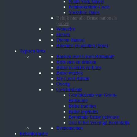
North York Moors
Pembrokeshire Coast
Yorkshire Dales
Bekijk hier alle Britse nationale
parken
Wandelen
Fietsen
Dieren (fauna)
Bloemen en planten (flora)
Typisch Brits
Boeken over Groot-Brittannië
Brits eten en drinken
Britse tv-series en films
Britse muziek
My Great Britain
Overig
Geschiedenis
Geschiedenis van Groot-
Brittannië
Britse tradities
Britse legendes
Beroemde Britse personen
Taal in het Verenigd Koninkrijk
Evenementen
Reisinformatie