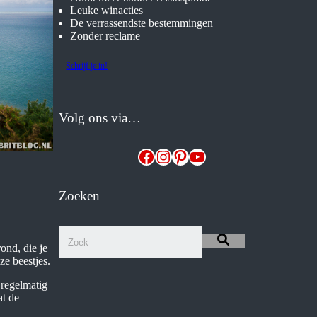
Leuke winacties
De verrassendste bestemmingen
Zonder reclame
Schrijf je in!
Volg ons via…
Facebook
Instagram
Pinterest
YouTube
Zoeken
ond, die je
ze beestjes.
 regelmatig
at de