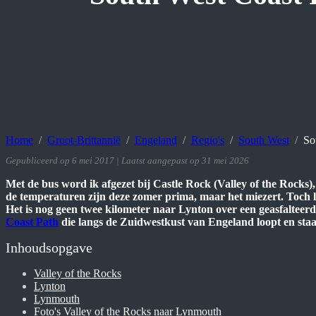
Home
Groot-Brittannië
Engeland
Regio's
South West
So
Gepubliceerd op 6 mei 2017 | Laatst aangepast op 31 mei 2026
Met de bus word ik afgezet bij Castle Rock (Valley of the Rocks),
de temperaturen zijn deze zomer prima, maar het miezert. Toch la
Het is nog geen twee kilometer naar Lynton over een geasfalteerd
Coast Path
die langs de Zuidwestkust van Engeland loopt en staa
Inhoudsopgave
Valley of the Rocks
Lynton
Lynmouth
Foto's Valley of the Rocks naar Lynmouth