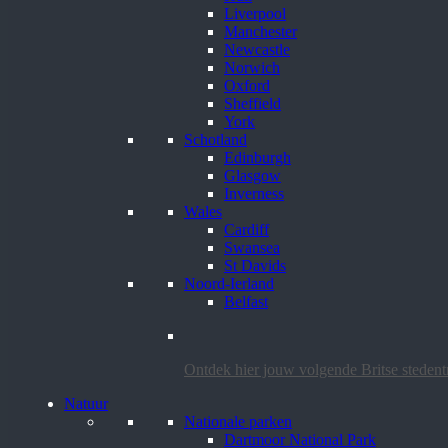
Liverpool
Manchester
Newcastle
Norwich
Oxford
Sheffield
York
Schotland
Edinburgh
Glasgow
Inverness
Wales
Cardiff
Swansea
St Davids
Noord-Ierland
Belfast
Ontdek hier jouw volgende Britse steden
Natuur
Nationale parken
Dartmoor National Park