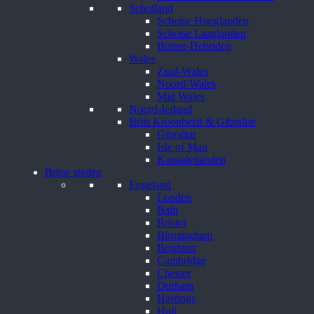
Schotland
Schotse Hooglanden
Schotse Laaglanden
Buiten-Hebriden
Wales
Zuid-Wales
Noord-Wales
Mid Wales
Noord-Ierland
Brits Kroonbezit & Gibraltar
Gibraltar
Isle of Man
Kanaaleilanden
Britse steden
Engeland
Londen
Bath
Bristol
Birmingham
Brighton
Cambridge
Chester
Durham
Hastings
Hull