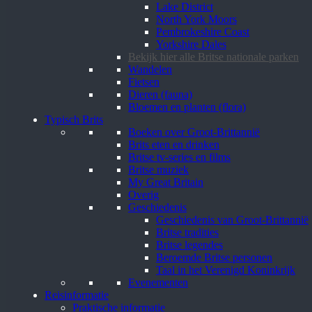
Lake District
North York Moors
Pembrokeshire Coast
Yorkshire Dales
Bekijk hier alle Britse nationale parken
Wandelen
Fietsen
Dieren (fauna)
Bloemen en planten (flora)
Typisch Brits
Boeken over Groot-Brittannië
Brits eten en drinken
Britse tv-series en films
Britse muziek
My Great Britain
Overig
Geschiedenis
Geschiedenis van Groot-Brittannië
Britse tradities
Britse legendes
Beroemde Britse personen
Taal in het Verenigd Koninkrijk
Evenementen
Reisinformatie
Praktische informatie