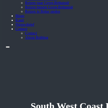
Reizen naar Groot-Brittannië
Reizen binnen Groot-Brittannië
Reizen in Britse steden
Blogs
Kaart
Nieuwsbrief
Contact
Contact
About Britblog
South West Coast 