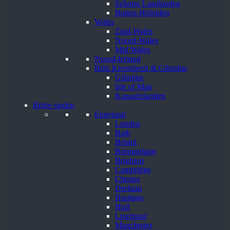
Schotse Laaglanden
Buiten-Hebriden
Wales
Zuid-Wales
Noord-Wales
Mid Wales
Noord-Ierland
Brits Kroonbezit & Gibraltar
Gibraltar
Isle of Man
Kanaaleilanden
Britse steden
Engeland
Londen
Bath
Bristol
Birmingham
Brighton
Cambridge
Chester
Durham
Hastings
Hull
Liverpool
Manchester