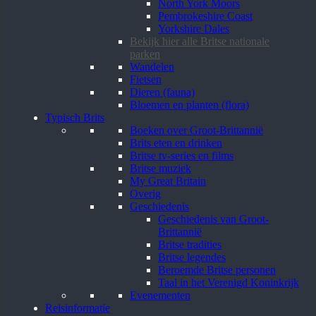
North York Moors
Pembrokeshire Coast
Yorkshire Dales
Bekijk hier alle Britse nationale
parken
Wandelen
Fietsen
Dieren (fauna)
Bloemen en planten (flora)
Typisch Brits
Boeken over Groot-Brittannië
Brits eten en drinken
Britse tv-series en films
Britse muziek
My Great Britain
Overig
Geschiedenis
Geschiedenis van Groot-
Brittannië
Britse tradities
Britse legendes
Beroemde Britse personen
Taal in het Verenigd Koninkrijk
Evenementen
Reisinformatie