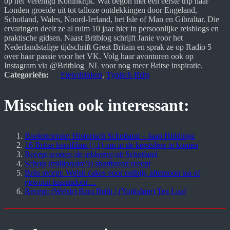
op het Verenigd Koninkrijk. Wat begon met een eerste trip naar 
Londen groeide uit tot talloze ontdekkingen door Engeland, 
Schotland, Wales, Noord-Ierland, het Isle of Man en Gibraltar. Die 
ervaringen deelt ze al ruim 10 jaar hier in persoonlijke reisblogs en 
praktische gidsen. Naast Britblog schrijft Janie voor het 
Nederlandstalige tijdschrift Great Britain en sprak ze op Radio 5 
over haar passie voor het VK. Volg haar avonturen ook op 
Instagram via @Britblog_NL voor nog meer Britse inspiratie.
Categorieën:
Eten/drinken
, 
Typisch Brits
Misschien ook interessant:
Boekrecensie: Historisch Schotland – Jaap Hiddinga
16 Britse kerstfilms (+1) om in de kerstsfeer te komen
Recept scones: de lekkernij uit Schotland
Schots (millionaire’s) shortbread recept
Brits recept: Welsh cakes voor ontbijt, afternoon tea of
gewoon tussendoor…
Recept: (Welsh) Bara Brith / (Yorkshire) Tea Loaf