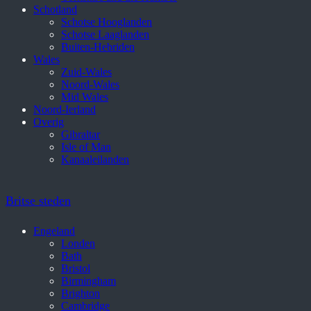
Schotland
Schotse Hooglanden
Schotse Laaglanden
Buiten-Hebriden
Wales
Zuid-Wales
Noord-Wales
Mid Wales
Noord-Ierland
Overig
Gibraltar
Isle of Man
Kanaaleilanden
Britse steden
Engeland
Londen
Bath
Bristol
Birmingham
Brighton
Cambridge