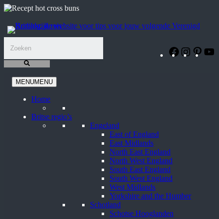
Ga
naar
de
inhoud
Facebook
Instagra
Pinte
Y
MENU
MENU
Home
Britse regio’s
Engeland
East of England
East Midlands
North East England
North West England
South East England
South West England
West Midlands
Yorkshire and the Humber
Schotland
Schotse Hooglanden