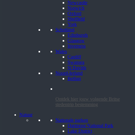
Newcastle
Norwich
Oxford
Sheffield
York
Schotland
Edinburgh
Glasgow
Inverness
Wales
Cardiff
Swansea
St Davids
Noord-Ierland
Belfast
Ontdek hier jouw volgende Britse
stedentrip bestemming
Natuur
Nationale parken
Dartmoor National Park
Lake District