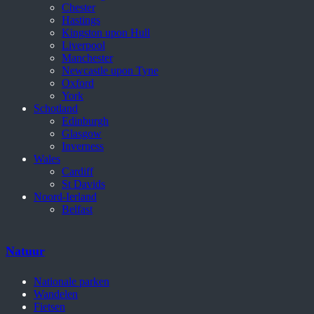
Chester
Hastings
Kingston upon Hull
Liverpool
Manchester
Newcastle upon Tyne
Oxford
York
Schotland
Edinburgh
Glasgow
Inverness
Wales
Cardiff
St Davids
Noord-Ierland
Belfast
Natuur
Nationale parken
Wandelen
Fietsen