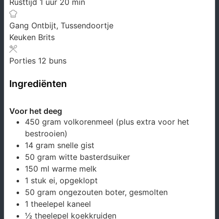
uur
minuten
Rusttijd
1
uur
20
min
Gang
Ontbijt, Tussendoortje
Keuken
Brits
Porties
12
buns
Ingrediënten
Voor het deeg
450
gram
volkorenmeel
(plus extra voor het
bestrooien)
14
gram
snelle gist
50
gram
witte basterdsuiker
150
ml
warme melk
1
stuk
ei, opgeklopt
50
gram
ongezouten boter, gesmolten
1
theelepel
kaneel
½
theelepel
koekkruiden