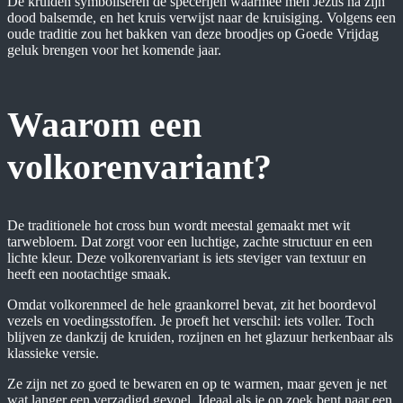
De kruiden symboliseren de specerijen waarmee men Jezus na zijn
dood balsemde, en het kruis verwijst naar de kruisiging. Volgens een
oude traditie zou het bakken van deze broodjes op Goede Vrijdag
geluk brengen voor het komende jaar.
Waarom een
volkorenvariant?
De traditionele hot cross bun wordt meestal gemaakt met wit
tarwebloem. Dat zorgt voor een luchtige, zachte structuur en een
lichte kleur. Deze volkorenvariant is iets steviger van textuur en
heeft een nootachtige smaak.
Omdat volkorenmeel de hele graankorrel bevat, zit het boordevol
vezels en voedingsstoffen. Je proeft het verschil: iets voller. Toch
blijven ze dankzij de kruiden, rozijnen en het glazuur herkenbaar als
klassieke versie.
Ze zijn net zo goed te bewaren en op te warmen, maar geven je net
wat langer een verzadigd gevoel. Ideaal als je op zoek bent naar een