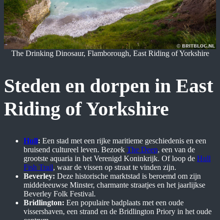
The Drinking Dinosaur, Flamborough, East Riding of Yorkshire
Steden en dorpen in East
Riding of Yorkshire
Hull
:
Een stad met een rijke maritieme geschiedenis en een
bruisend cultureel leven. Bezoek
The Deep
, een van de
grootste aquaria in het Verenigd Koninkrijk. Of loop de
Hull
Fish Trail
, waar de vissen op straat te vinden zijn.
Beverley:
Deze historische marktstad is beroemd om zijn
middeleeuwse Minster, charmante straatjes en het jaarlijkse
Beverley Folk Festival.
Bridlington:
Een populaire badplaats met een oude
vissershaven, een strand en de Bridlington Priory in het oude