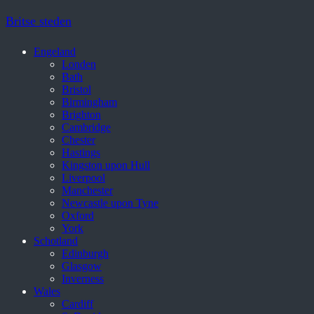
Britse steden
Engeland
Londen
Bath
Bristol
Birmingham
Brighton
Cambridge
Chester
Hastings
Kingston upon Hull
Liverpool
Manchester
Newcastle upon Tyne
Oxford
York
Schotland
Edinburgh
Glasgow
Inverness
Wales
Cardiff