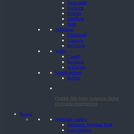
Newcastle
Norwich
Oxford
Sheffield
York
Schotland
Edinburgh
Glasgow
Inverness
Wales
Cardiff
Swansea
St Davids
Noord-Ierland
Belfast
Ontdek hier jouw volgende Britse
stedentrip bestemming
Natuur
Nationale parken
Dartmoor National Park
Lake District