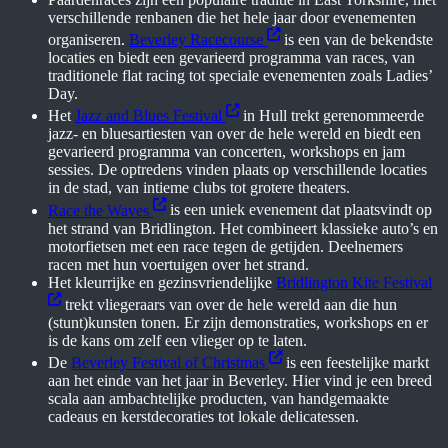
verschillende renbanen die het hele jaar door evenementen
organiseren.
Beverley Racecourse
is een van de bekendste
locaties en biedt een gevarieerd programma van races, van
traditionele flat racing tot speciale evenementen zoals Ladies’
Day.
Het
Jazz and Blues Festival
in Hull trekt gerenommeerde
jazz- en bluesartiesten van over de hele wereld en biedt een
gevarieerd programma van concerten, workshops en jam
sessies. De optredens vinden plaats op verschillende locaties
in de stad, van intieme clubs tot grotere theaters.
Race the Waves
is een uniek evenement dat plaatsvindt op
het strand van Bridlington. Het combineert klassieke auto’s en
motorfietsen met een race tegen de getijden. Deelnemers
racen met hun voertuigen over het strand.
Het kleurrijke en gezinsvriendelijke
Bridlington Kite Festival
trekt vliegeraars van over de hele wereld aan die hun
(stunt)kunsten tonen. Er zijn demonstraties, workshops en er
is de kans om zelf een vlieger op te laten.
De
Beverley Festival of Christmas
is een feestelijke markt
aan het einde van het jaar in Beverley. Hier vind je een breed
scala aan ambachtelijke producten, van handgemaakte
cadeaus en kerstdecoraties tot lokale delicatessen.