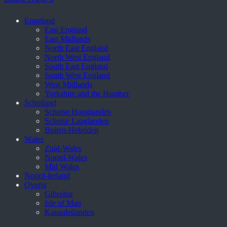
Engeland
East England
East Midlands
North East England
North West England
South East England
South West England
West Midlands
Yorkshire and the Humber
Schotland
Schotse Hooglanden
Schotse Laaglanden
Buiten-Hebriden
Wales
Zuid-Wales
Noord-Wales
Mid Wales
Noord-Ierland
Overig
Gibraltar
Isle of Man
Kanaaleilanden