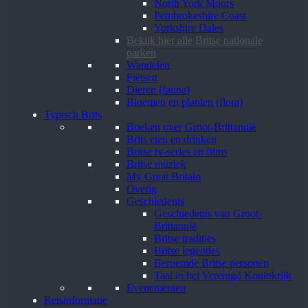
North York Moors
Pembrokeshire Coast
Yorkshire Dales
Bekijk hier alle Britse nationale
parken
Wandelen
Fietsen
Dieren (fauna)
Bloemen en planten (flora)
Typisch Brits
Boeken over Groot-Brittannië
Brits eten en drinken
Britse tv-series en films
Britse muziek
My Great Britain
Overig
Geschiedenis
Geschiedenis van Groot-
Brittannië
Britse tradities
Britse legendes
Beroemde Britse personen
Taal in het Verenigd Koninkrijk
Evenementen
Reisinformatie