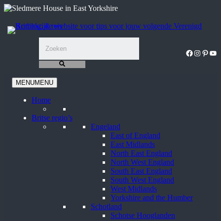
Ga
naar
de
inhoud
Facebook
Instagra
Pinter
You
MENU
MENU
Home
Britse regio’s
Engeland
East of England
East Midlands
North East England
North West England
South East England
South West England
West Midlands
Yorkshire and the Humber
Schotland
Schotse Hooglanden