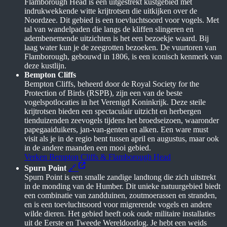
Flamborough Head is een uitgestrekt kustgebied met
indrukwekkende witte krijtrotsen die uitkijken over de
Noordzee. Dit gebied is een toevluchtsoord voor vogels. Met
tal van wandelpaden die langs de kliffen slingeren en
adembenemende uitzichten is het een bezoekje waard. Bij
laag water kun je de zeegrotten bezoeken. De vuurtoren van
Flamborough, gebouwd in 1806, is een iconisch kenmerk van
deze kustlijn.
Bempton Cliffs
Bempton Cliffs, beheerd door de Royal Society for the
Protection of Birds (RSPB), zijn een van de beste
vogelspotlocaties in het Verenigd Koninkrijk. Deze steile
krijtrotsen bieden een spectaculair uitzicht en herbergen
tienduizenden zeevogels tijdens het broedseizoen, waaronder
papegaaiduikers, jan-van-genten en alken. Een ware must
visit als je in de regio bent tussen april en augustus, maar ook
in de andere maanden een mooi gebied.
Verken Bempton Cliffs & Flamborough Head
Spurn Point
🔗
Spurn Point is een smalle zandige landtong die zich uitstrekt
in de monding van de Humber. Dit unieke natuurgebied biedt
een combinatie van zandduinen, zoutmoerassen en stranden,
en is een toevluchtsoord voor migrerende vogels en andere
wilde dieren. Het gebied heeft ook oude militaire installaties
uit de Eerste en Tweede Wereldoorlog. Je hebt een weids