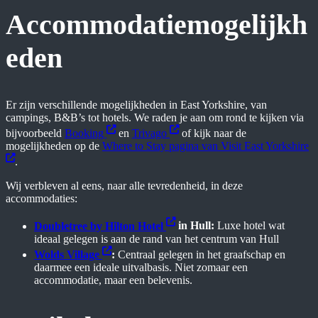
Accommodatiemogelijkh
eden
Er zijn verschillende mogelijkheden in East Yorkshire, van
campings, B&B’s tot hotels. We raden je aan om rond te kijken via
bijvoorbeeld
Booking
en
Trivago
of kijk naar de
mogelijkheden op de
Where to Stay pagina van Visit East Yorkshire
.
Wij verbleven al eens, naar alle tevredenheid, in deze
accommodaties:
Doubletree by Hilton Hotel
in Hull:
Luxe hotel wat
ideaal gelegen is aan de rand van het centrum van Hull
Wolds Village
:
Centraal gelegen in het graafschap en
daarmee een ideale uitvalbasis. Niet zomaar een
accommodatie, maar een belevenis.