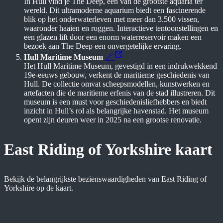
In Hull vind je The Deep, een van de grootste aquaria ter
wereld. Dit ultramoderne aquarium biedt een fascinerende
blik op het onderwaterleven met meer dan 3.500 vissen,
waaronder haaien en roggen. Interactieve tentoonstellingen en
een glazen lift door een enorm waterreservoir maken een
bezoek aan The Deep een onvergetelijke ervaring.
Hull Maritime Museum
🔗
Het Hull Maritime Museum, gevestigd in een indrukwekkend
19e-eeuws gebouw, verkent de maritieme geschiedenis van
Hull. De collectie omvat scheepsmodellen, kunstwerken en
artefacten die de maritieme erfenis van de stad illustreren. Dit
museum is een must voor geschiedenisliefhebbers en biedt
inzicht in Hull’s rol als belangrijke havenstad. Het museum
opent zijn deuren weer in 2025 na een grootse renovatie.
East Riding of Yorkshire kaart
Bekijk de belangrijkste bezienswaardigheden van East Riding of
Yorkshire op de kaart.