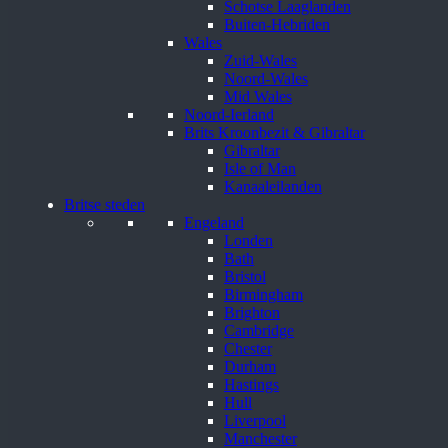
Schotse Laaglanden
Buiten-Hebriden
Wales
Zuid-Wales
Noord-Wales
Mid Wales
Noord-Ierland
Brits Kroonbezit & Gibraltar
Gibraltar
Isle of Man
Kanaaleilanden
Britse steden
Engeland
Londen
Bath
Bristol
Birmingham
Brighton
Cambridge
Chester
Durham
Hastings
Hull
Liverpool
Manchester