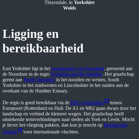
Thixendale, in
Yorkshire
Wolds
Ligging en
bereikbaarheid
East Yorkshire ligt in het
noordoosten van Engeland
, grenzend aan
de Noordzee in de regio
Yorkshire and the Humber
. Het graafschap
grenst aan
North Yorkshire
in het noorden en westen, South
Yorkshire in het zuidwesten en Lincolnshire in het zuiden aan de
overkant van de Humber Estuary.
De regio is goed bereikbaar via de
P&O verbinding
tussen
Europoort (Rotterdam) en Hull. De A1 en M62 gaan dwars door het
landschap en verbind de kleinere wegen. Het graafschap heeft
uitstekende treinverbindingen naar steden als York en Leeds. Mocht
je liever het vliegtuig pakken, dan kun je terecht op
Humberside
Airport
voor internationale vluchten.