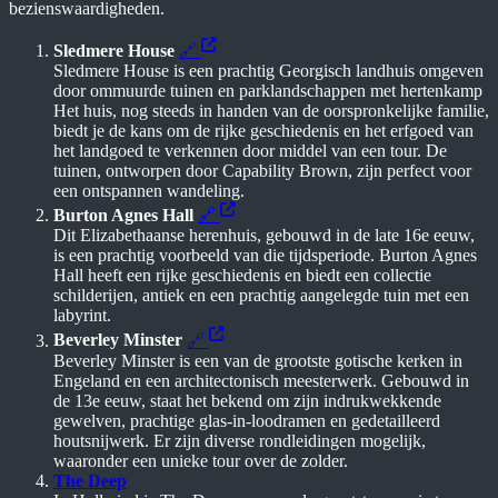
bezienswaardigheden.
Sledmere House
🔗
Sledmere House is een prachtig Georgisch landhuis omgeven
door ommuurde tuinen en parklandschappen met hertenkamp
Het huis, nog steeds in handen van de oorspronkelijke familie,
biedt je de kans om de rijke geschiedenis en het erfgoed van
het landgoed te verkennen door middel van een tour. De
tuinen, ontworpen door Capability Brown, zijn perfect voor
een ontspannen wandeling.
Burton Agnes Hall
🔗
Dit Elizabethaanse herenhuis, gebouwd in de late 16e eeuw,
is een prachtig voorbeeld van die tijdsperiode. Burton Agnes
Hall heeft een rijke geschiedenis en biedt een collectie
schilderijen, antiek en een prachtig aangelegde tuin met een
labyrint.
Beverley Minster
🔗
Beverley Minster is een van de grootste gotische kerken in
Engeland en een architectonisch meesterwerk. Gebouwd in
de 13e eeuw, staat het bekend om zijn indrukwekkende
gewelven, prachtige glas-in-loodramen en gedetailleerd
houtsnijwerk. Er zijn diverse rondleidingen mogelijk,
waaronder een unieke tour over de zolder.
The Deep