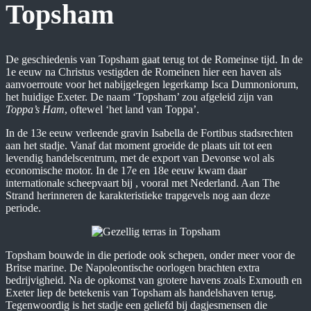
Topsham
De geschiedenis van Topsham gaat terug tot de Romeinse tijd. In de
1e eeuw na Christus vestigden de Romeinen hier een haven als
aanvoerroute voor het nabijgelegen legerkamp Isca Dumnoniorum,
het huidige Exeter. De naam ‘Topsham’ zou afgeleid zijn van
Toppa’s Ham
, oftewel ‘het land van Toppa’.
In de 13e eeuw verleende gravin Isabella de Fortibus stadsrechten
aan het stadje. Vanaf dat moment groeide de plaats uit tot een
levendig handelscentrum, met de export van Devonse wol als
economische motor. In de 17e en 18e eeuw kwam daar
internationale scheepvaart bij , vooral met Nederland. Aan The
Strand herinneren de karakteristieke trapgevels nog aan deze
periode.
Topsham bouwde in die periode ook schepen, onder meer voor de
Britse marine. De Napoleontische oorlogen brachten extra
bedrijvigheid. Na de opkomst van grotere havens zoals Exmouth en
Exeter liep de betekenis van Topsham als handelshaven terug.
Tegenwoordig is het stadje een geliefd bij dagjesmensen die