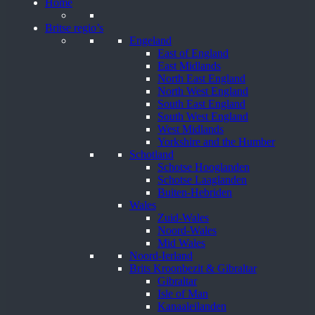
Home
Britse regio’s
Engeland
East of England
East Midlands
North East England
North West England
South East England
South West England
West Midlands
Yorkshire and the Humber
Schotland
Schotse Hooglanden
Schotse Laaglanden
Buiten-Hebriden
Wales
Zuid-Wales
Noord-Wales
Mid Wales
Noord-Ierland
Brits Kroonbezit & Gibraltar
Gibraltar
Isle of Man
Kanaaleilanden