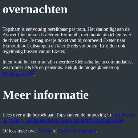
overnachten
Topsham is eenvoudig bereikbaar per trein. Het station ligt aan de
Avocet Line tussen Exeter en Exmouth, met mooie uitzichten over
de rivier Exe. Je mag met je ticket van bijvoorbeeld Exeter naar
Exmouth ook uitstappen en later je reis voltooien. Er rijden ook
regelmatig bussen vanuit Exeter.
In en rond het centrum zijn meerdere kleinschalige accommodaties,
waaronder B&B’s en pensions. Bekijk de mogelijkheden op
Booking.com
.
Meer informatie
Lees over mijn bezoek aan Topsham en de omgeving in
East Devon
in 4 dagen, van bluebells tot ezels en van kliffen tot kathedraal
Of lees meer over
Devon
of
Zuidwest Engeland
.