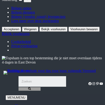
Beheer opties
Beheer diensten
Beheer {vendor_count} leveranciers
Lees meer over deze doeleinden
Accepteren
Weigeren
Bekijk voorkeuren
Voorkeuren bewaren
Bekijk voorkeuren
Cookiebeleid
Privacyverklaring
Ga
naar
de
inhoud
Facebook
Instagra
Pinter
You
MENU
MENU