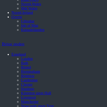
Noord-Wales
Mid Wales
Noord-Ierland
Overig
Gibraltar
Isle of Man
Kanaaleilanden
Britse steden
Engeland
Londen
Bath
Bristol
Birmingham
Brighton
Cambridge
Chester
Hastings
Kingston upon Hull
Liverpool
Manchester
Newcastle upon Tyne