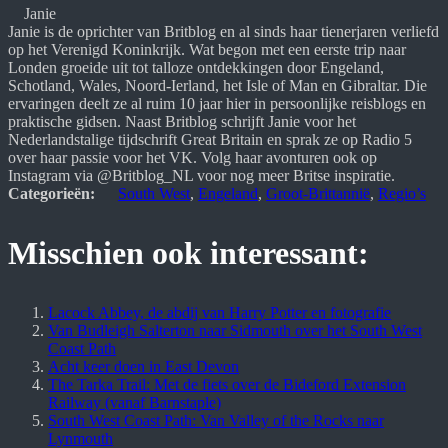
Janie
Janie is de oprichter van Britblog en al sinds haar tienerjaren verliefd 
op het Verenigd Koninkrijk. Wat begon met een eerste trip naar 
Londen groeide uit tot talloze ontdekkingen door Engeland, 
Schotland, Wales, Noord-Ierland, het Isle of Man en Gibraltar. Die 
ervaringen deelt ze al ruim 10 jaar hier in persoonlijke reisblogs en 
praktische gidsen. Naast Britblog schrijft Janie voor het 
Nederlandstalige tijdschrift Great Britain en sprak ze op Radio 5 
over haar passie voor het VK. Volg haar avonturen ook op 
Instagram via @Britblog_NL voor nog meer Britse inspiratie.
Categorieën:
South West
, 
Engeland
, 
Groot-Brittannië
, 
Regio’s
Misschien ook interessant:
Lacock Abbey, de abdij van Harry Potter en fotografie
Van Budleigh Salterton naar Sidmouth over het South West
Coast Path
Acht keer doen in East Devon
The Tarka Trail: Met de fiets over de Bideford Extension
Railway (vanaf Barnstaple)
South West Coast Path: Van Valley of the Rocks naar
Lynmouth