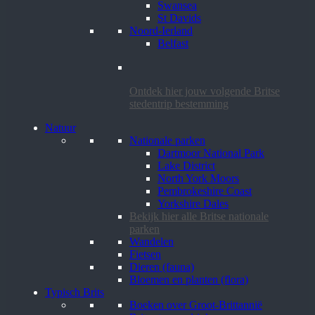
Swansea
St Davids
Noord-Ierland
Belfast
Ontdek hier jouw volgende Britse
stedentrip bestemming
Natuur
Nationale parken
Dartmoor National Park
Lake District
North York Moors
Pembrokeshire Coast
Yorkshire Dales
Bekijk hier alle Britse nationale
parken
Wandelen
Fietsen
Dieren (fauna)
Bloemen en planten (flora)
Typisch Brits
Boeken over Groot-Brittannië