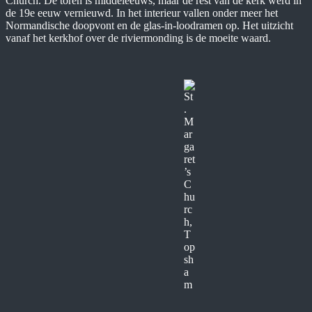
Church. De toren is middeleeuws, maar de rest van de kerk werd in
de 19e eeuw vernieuwd. In het interieur vallen onder meer het
Normandische doopvont en de glas-in-loodramen op. Het uitzicht
vanaf het kerkhof over de riviermonding is de moeite waard.