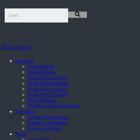
Britse regio’s
Engeland
East England
East Midlands
North East England
North West England
South East England
South West England
West Midlands
Yorkshire and the Humber
Schotland
Schotse Hooglanden
Schotse Laaglanden
Buiten-Hebriden
Wales
Zuid-Wales