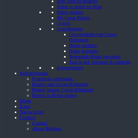
Brits eten en drinken
Britse tv-series en films
Britse muziek
My Great Britain
Overig
Geschiedenis
Geschiedenis van Groot-
Brittannië
Britse tradities
Britse legendes
Beroemde Britse personen
Taal in het Verenigd Koninkrijk
Evenementen
Reisinformatie
Praktische informatie
Reizen naar Groot-Brittannië
Reizen binnen Groot-Brittannië
Reizen in Britse steden
Blogs
Kaart
Nieuwsbrief
Contact
Contact
About Britblog