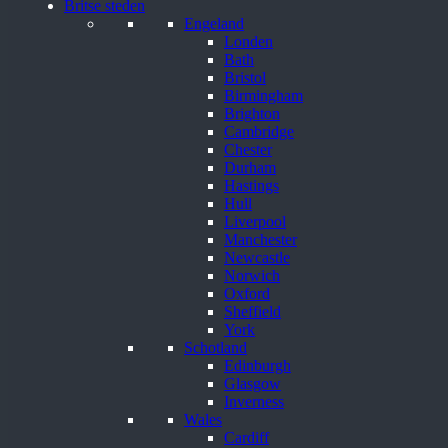
Britse steden
Engeland
Londen
Bath
Bristol
Birmingham
Brighton
Cambridge
Chester
Durham
Hastings
Hull
Liverpool
Manchester
Newcastle
Norwich
Oxford
Sheffield
York
Schotland
Edinburgh
Glasgow
Inverness
Wales
Cardiff