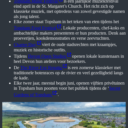
Topsham Music Festival
is een jaarlijkse muziekfestival
eind april in de St. Margaret’s Church. Het richt zich op
klassieke muziek, met optredens van zowel gevestigde namen
als jong talent.
Elke zomer staat Topsham in het teken van eten tijdens het
Topsham Food Festival
. Lokale producenten, chef-koks en
ambachtelijke makers presenteren er hun producten. Denk aan
proeverijen, kookdemonstraties en verse zeevruchten.
Charter Day
viert de oude stadsrechten met kraampjes,
muziek en historische outfits.
Tijdens
Devon Open Studios
openen lokale kunstenaars in
heel Devon hun ateliers voor bezoekers.
De
The River Exe Regatta
is een zomerse klassieker met
traditionele botenraces op de rivier en veel gezelligheid langs
de kade.
Elke twee jaar, meestal begin juni, openen vijftien privétuinen
in Topsham hun poorten voor het publiek tijdens de ‘
Secret
Gardens of Topsham
‘.