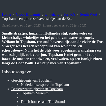
Home
Groot-Brittannië
Engeland
Regio's
South West
Topsham: een pittoresk havenstadje aan de Exe
Gepubliceerd op 12 juni 2025 | Laatst aangepast op 22 juni 2025
Smalle straatjes, huizen in Hollandse stijl, ouderwetse en
kleinschalige winkeltjes en het geluid van water en vogels.
Welkom in Topsham, een oud havenstadje aan de rivier de Exe.
Vroeger was het een knooppunt van wolhandel en
scheepsbouw. Nu is het de plek voor vogelaars, wandelaars en
waarschijnlijk ook voor jou. Topsham is niet gemaakt voor
haast. Je moet er ronddwalen, verdwalen, op een bankje zitten
langs de Goat Walk. Geniet je mee van Topsham?
Inhoudsopgave
Geschiedenis van Topsham
Nederlandse sporen in Topsham
Bezienswaardigheden in Topsham
Topsham Museum
Dutch houses aan The Strand