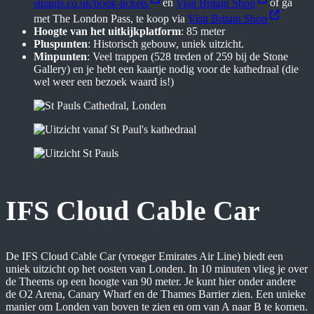
stpauls.co.uk/book-tickets
en
Visit Britain Shop
of ga
met The London Pass, te koop via
Visit Britain Shop
Hoogte van het uitkijkplatform
: 85 meter
Pluspunten
: Historisch gebouw, uniek uitzicht.
Minpunten
: Veel trappen (528 treden of 259 bij de Stone
Gallery) en je hebt een kaartje nodig voor de kathedraal (die
wel weer een bezoek waard is!)
IFS Cloud Cable Car
De IFS Cloud Cable Car (vroeger Emirates Air Line) biedt een
uniek uitzicht op het oosten van Londen. In 10 minuten vlieg je over
de Theems op een hoogte van 90 meter. Je kunt hier onder andere
de O2 Arena, Canary Wharf en de Thames Barrier zien. Een unieke
manier om Londen van boven te zien en om van A naar B te komen.