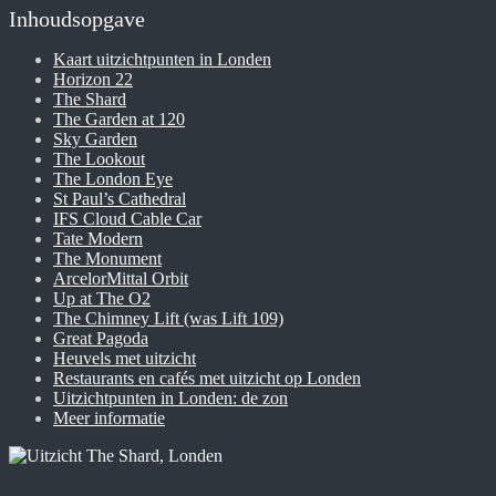
Inhoudsopgave
Kaart uitzichtpunten in Londen
Horizon 22
The Shard
The Garden at 120
Sky Garden
The Lookout
The London Eye
St Paul’s Cathedral
IFS Cloud Cable Car
Tate Modern
The Monument
ArcelorMittal Orbit
Up at The O2
The Chimney Lift (was Lift 109)
Great Pagoda
Heuvels met uitzicht
Restaurants en cafés met uitzicht op Londen
Uitzichtpunten in Londen: de zon
Meer informatie