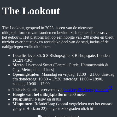
The Lookout
The Lookout, geopend in 2023, is een van de nieuwste
uitkijkplatformen van Londen en bevindt zich op het dakterras van
het gebouw. Het platform ligt op een hoogte van 200 meter en biedt
uitzicht over het zuid- en westelijke deel van de stad, inclusief de
nabijgelegen wolkenkrabbers.
Locatie
: level 36, 6-8 Bishopsgate, 8 Bishopsgate, Londen
EC2N 4BQ
Metro
: Liverpool Street (Central, Circle, Hammersmith &
City, Metropolitan Lines)
Openingstijden
: Maandag en vrijdag: 12:00 – 21:00, dinsdag
t/m donderdag: 10:30 – 17:30, zaterdag: 11:00 – 18:00,
zondag: 10:00 – 17:00
Tickets
: Gratis, reserveren via
booking.8bishopsgate.com
Hoogte van het uitkijkplatform
: 200 meter
Pluspunten
: Nieuw en gratis
Minpunten
: Relatief laag (vooral vergeleken met het ernaast
gelegen Horizon 22) en geen 360 graden uitzicht