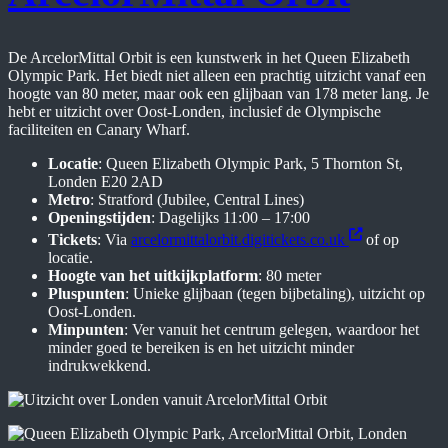
De ArcelorMittal Orbit is een kunstwerk in het Queen Elizabeth
Olympic Park. Het biedt niet alleen een prachtig uitzicht vanaf een
hoogte van 80 meter, maar ook een glijbaan van 178 meter lang. Je
hebt er uitzicht over Oost-Londen, inclusief de Olympische
faciliteiten en Canary Wharf.
Locatie
: Queen Elizabeth Olympic Park, 5 Thornton St,
Londen E20 2AD
Metro
: Stratford (Jubilee, Central Lines)
Openingstijden
: Dagelijks 11:00 – 17:00
Tickets
: Via
arcelormittalorbit.digitickets.co.uk
of op
locatie.
Hoogte van het uitkijkplatform
: 80 meter
Pluspunten
: Unieke glijbaan (tegen bijbetaling), uitzicht op
Oost-Londen.
Minpunten
: Ver vanuit het centrum gelegen, waardoor het
minder goed te bereiken is en het uitzicht minder
indrukwekkend.