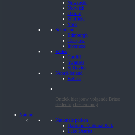
Newcastle
Norwich
Oxford
Sheffield
York
Schotland
Edinburgh
Glasgow
Inverness
Wales
Cardiff
Swansea
St Davids
Noord-Ierland
Belfast
Ontdek hier jouw volgende Britse
stedentrip bestemming
Natuur
Nationale parken
Dartmoor National Park
Lake District