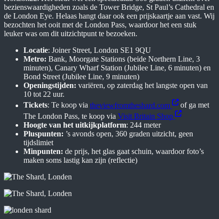
bezienswaardigheden zoals de Tower Bridge, St Paul’s Cathedral en
de London Eye. Helaas hangt daar ook een prijskaartje aan vast. Wij
bezochten het ooit met de London Pass, waardoor het een stuk
leuker was om dit uitzichtpunt te bezoeken.
Locatie
: Joiner Street, London SE1 9QU
Metro:
Bank, Moorgate Stations (beide Northern Line, 3
minuten), Canary Wharf Station (Jubilee Line, 6 minuten) en
Bond Street (Jubilee Line, 9 minuten)
Openingstijden:
variëren, op zaterdag het langste open van
10 tot 22 uur.
Tickets
: Te koop via
theviewfromtheshard.com
of ga met
The London Pass, te koop via
Visit Britain Shop
Hoogte van het uitkijkplatform
: 244 meter
Pluspunten:
’s avonds open, 360 graden uitzicht, geen
tijdslimiet
Minpunten:
de prijs, het glas gaat schuin, waardoor foto’s
maken soms lastig kan zijn (reflectie)