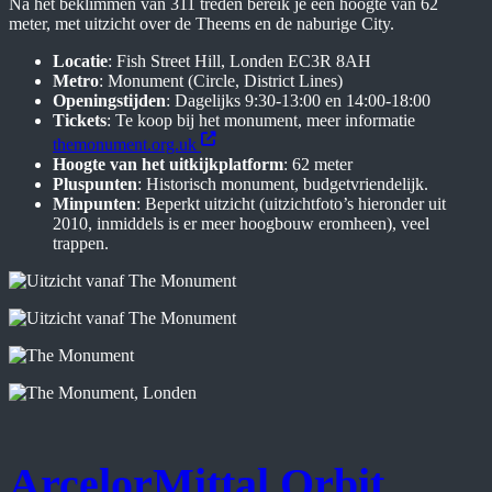
Na het beklimmen van 311 treden bereik je een hoogte van 62
meter, met uitzicht over de Theems en de naburige City.
Locatie
: Fish Street Hill, Londen EC3R 8AH
Metro
: Monument (Circle, District Lines)
Openingstijden
: Dagelijks 9:30-13:00 en 14:00-18:00
Tickets
: Te koop bij het monument, meer informatie
themonument.org.uk
Hoogte van het uitkijkplatform
: 62 meter
Pluspunten
: Historisch monument, budgetvriendelijk.
Minpunten
: Beperkt uitzicht (uitzichtfoto’s hieronder uit
2010, inmiddels is er meer hoogbouw eromheen), veel
trappen.
ArcelorMittal Orbit