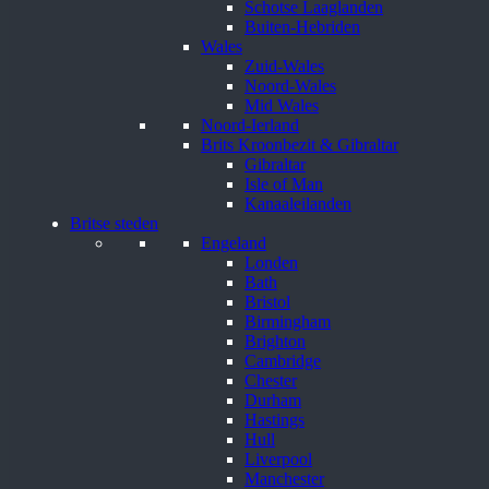
Schotse Laaglanden
Buiten-Hebriden
Wales
Zuid-Wales
Noord-Wales
Mid Wales
Noord-Ierland
Brits Kroonbezit & Gibraltar
Gibraltar
Isle of Man
Kanaaleilanden
Britse steden
Engeland
Londen
Bath
Bristol
Birmingham
Brighton
Cambridge
Chester
Durham
Hastings
Hull
Liverpool
Manchester