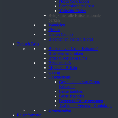
North York Moors
Pembrokeshire Coast
Yorkshire Dales
Bekijk hier alle Britse nationale
parken
Wandelen
Fietsen
Dieren (fauna)
Bloemen en planten (flora)
Typisch Brits
Boeken over Groot-Brittannië
Brits eten en drinken
Britse tv-series en films
Britse muziek
My Great Britain
Overig
Geschiedenis
Geschiedenis van Groot-
Brittannië
Britse tradities
Britse legendes
Beroemde Britse personen
Taal in het Verenigd Koninkrijk
Evenementen
Reisinformatie