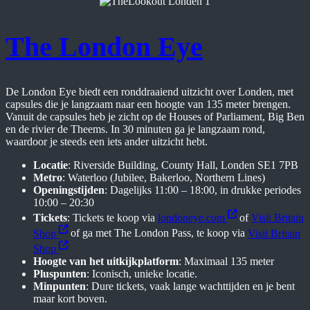
The London Eye
De London Eye biedt een ronddraaiend uitzicht over Londen, met
capsules die je langzaam naar een hoogte van 135 meter brengen.
Vanuit de capsules heb je zicht op de Houses of Parliament, Big Ben
en de rivier de Theems. In 30 minuten ga je langzaam rond,
waardoor je steeds een iets ander uitzicht hebt.
Locatie
: Riverside Building, County Hall, Londen SE1 7PB
Metro
: Waterloo (Jubilee, Bakerloo, Northern Lines)
Openingstijden
: Dagelijks 11:00 – 18:00, in drukke periodes
10:00 – 20:30
Tickets
: Tickets te koop via
londoneye.com
of
Visit Britain
Shop
of ga met The London Pass, te koop via
Visit Britain
Shop
Hoogte van het uitkijkplatform
: Maximaal 135 meter
Pluspunten
: Iconisch, unieke locatie.
Minpunten
: Dure tickets, vaak lange wachttijden en je bent
maar kort boven.