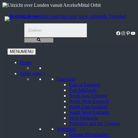
Ga
naar
de
inhoud
Facebook
Instagra
Pinter
You
MENU
MENU
Home
Britse regio’s
Engeland
East of England
East Midlands
North East England
North West England
South East England
South West England
West Midlands
Yorkshire and the Humber
Schotland
Schotse Hooglanden