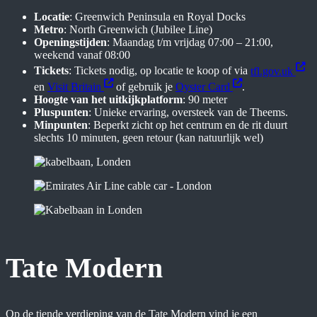
Locatie
: Greenwich Peninsula en Royal Docks
Metro
: North Greenwich (Jubilee Line)
Openingstijden
: Maandag t/m vrijdag 07:00 – 21:00,
weekend vanaf 08:00
Tickets
: Tickets nodig, op locatie te koop of via
tfl.gov.uk
en
Visit Britain
of gebruik je
Oyster Card
.
Hoogte van het uitkijkplatform
: 90 meter
Pluspunten
: Unieke ervaring, oversteek van de Theems.
Minpunten
: Beperkt zicht op het centrum en de rit duurt
slechts 10 minuten, geen retour (kan natuurlijk wel)
Tate Modern
Op de tiende verdieping van de Tate Modern vind je een